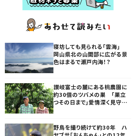
寝坊しても見られる「雲海」
岡山県北の山間部に広がる景
色はまるで瀬戸内海！？
讃岐富士の麓にある桃農園に
約30個のツバメの巣 「巣立
つその日まで」愛情深く見守る
夫婦の物語 香川・丸亀市
野鳥を撮り続けて約30年 ハ
ヤブサ「おんちゃん」との12年