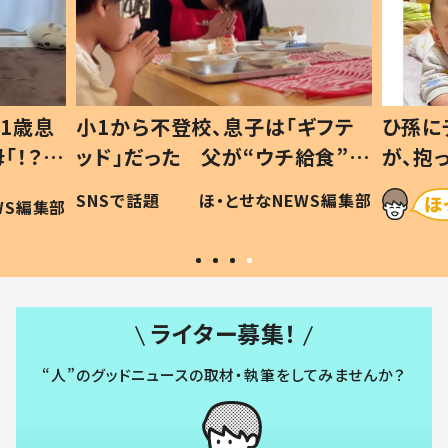
1歳息
小1から不登校、息子は「ギフテ
ひ孫に
「！？」
ッド」だった 父が“ウチ給食”を
が、抱
に「可愛
作り続ける理由とは #令和の親
「涙が
SNSで話題
ほ・とせなNEWS編集部
WS編集部
#令和の子
い」
ライター募集！
“人”のグッドニュースの取材・執筆をしてみませんか？