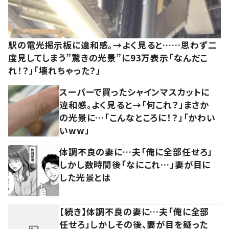
駅の電光掲示板に違和感。→よく見ると……思わず二
度見してしまう”驚きの光景”に93万表示「なんだこ
れ！？」「壊れちゃった？」
スーパーで買ったシャインマスカットに
違和感。よく見ると→「何これ？」まさか
の光景に…「こんなところに！？」「かわい
いww」
体調不良の妻に…夫「俺に全部任せろ」
しかし数時間後「なにこれ…」妻が目に
した光景とは
【続き】体調不良の妻に…夫「俺に全部
任せろ」しかしその後、妻が目を疑った