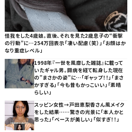
怪我をした4歳娘。直後、それを見た2歳息子の“衝撃
の行動”に…254万回表示「凄い配慮（笑）」「お顔はか
なり重症レベル」
1998年『一世を風靡した雑誌』に載って
いたギャル男。闘病を経て転身した現在
の”まさかの姿”に…「ギャップ！！」「まさ
かすぎる」「今も昔もかっこいい」「素晴
らしい」
スッピン女性→戸田恵梨香さん風メイク
をした結果……驚きの光景に「本人かと
思った」「ベースが美しい」「似すぎ！！」