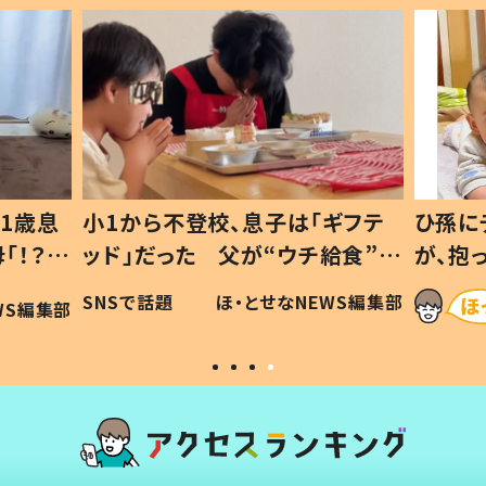
1歳息
小1から不登校、息子は「ギフテ
ひ孫に
「！？」
ッド」だった 父が“ウチ給食”を
が、抱
に「可愛
作り続ける理由とは #令和の親
「涙が
SNSで話題
ほ・とせなNEWS編集部
WS編集部
#令和の子
い」