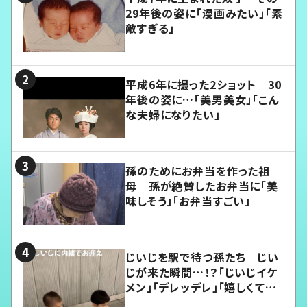
29年後の姿に「漫画みたい」「素
敵すぎる」
平成6年に撮った2ショット 30
年後の姿に…「美男美女」「こん
な夫婦になりたい」
孫のためにお弁当を作った祖
母 孫が絶賛したお弁当に「美
味しそう」「お弁当すごい」
じいじを駅で待つ孫たち じい
じが来た瞬間…！？「じいじイケ
メン」「デレッデレ」「嬉しくて可
愛くてたまらない」「幸せになれ