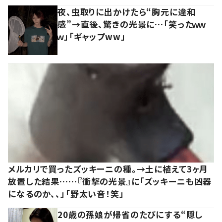
夜、虫取りに出かけたら“胸元に違和
感”→直後、驚きの光景に…「笑ったｗｗ
ｗ」「ギャップww」
メルカリで買ったズッキーニの種。→土に植えて3ヶ月
放置した結果……『衝撃の光景』に「ズッキーニも凶器
になるのか、、」「野太い音！笑」
20歳の孫娘が帰省のたびにする“隠し