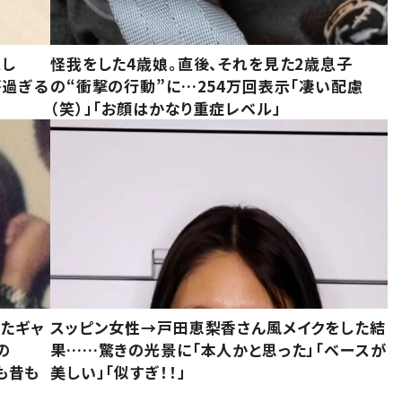
意し
怪我をした4歳娘。直後、それを見た2歳息子
が過ぎる
の“衝撃の行動”に…254万回表示「凄い配慮
（笑）」「お顔はかなり重症レベル」
いたギャ
スッピン女性→戸田恵梨香さん風メイクをした結
の
果……驚きの光景に「本人かと思った」「ベースが
今も昔も
美しい」「似すぎ！！」