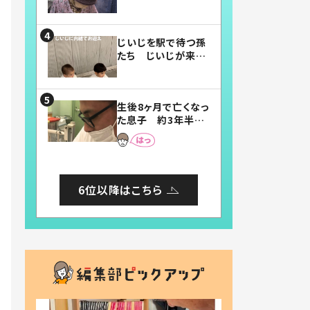
賛したお弁当に「美
味しそう」「お弁当す
ごい」
じいじを駅で待つ孫
たち じいじが来た
瞬間…！？「じいじイ
ケメン」「デレッデレ」
「嬉しくて可愛くてた
生後8ヶ月で亡くなっ
まらない」「幸せにな
た息子 約3年半
れる」
後、当時の妻の日記
に書いてあった本音
とは
6位以降はこちら