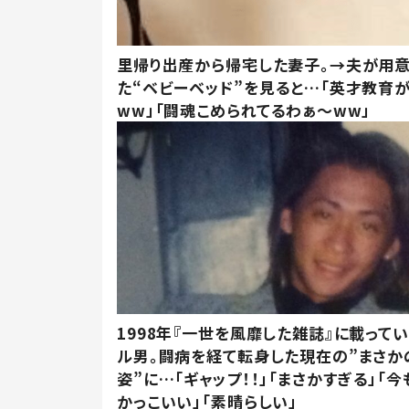
里帰り出産から帰宅した妻子。→夫が用
た“ベビーベッド”を見ると…「英才教育
ww」「闘魂こめられてるわぁ～ww」
1998年『一世を風靡した雑誌』に載って
ル男。闘病を経て転身した現在の”まさか
姿”に…「ギャップ！！」「まさかすぎる」「
かっこいい」「素晴らしい」