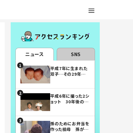
ニュース
SNS
平成7年に生まれた
双子…その29年後
の姿に「漫画みたい」
「素敵すぎる」
平成6年に撮った2シ
ョット 30年後の姿
に…「美男美女」「こ
んな夫婦になりた
い」
孫のためにお弁当を
作った祖母 孫が絶