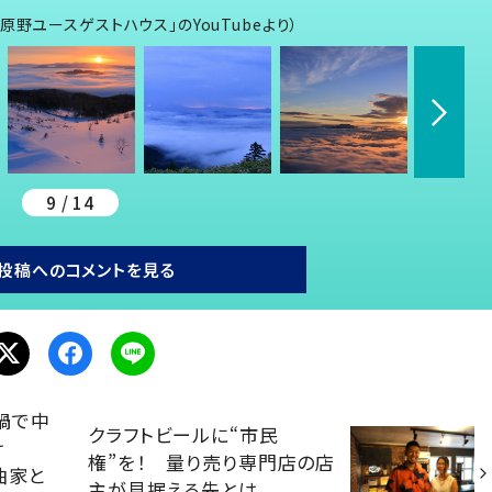
野ユースゲストハウス」のYouTubeより）
9 / 14
投稿へのコメントを見る
禍で中
クラフトビールに“市民
け
権”を！ 量り売り専門店の店
曲家と
主が見据える先とは