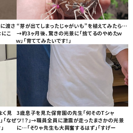
別に渡さ
“芽が出てしまったじゃがいも”を植えてみたら…
なにこ
→約3ヶ月後、驚きの光景に「捨てるのやめたｗ
ｗ」「育ててみたいです！」
よく見
3歳息子を見た保育園の先生「何そのTシャ
」「なぜ
ツ！？」→職員全員に激震が走ったまさかの光景
」
に…「そりゃ先生も大興奮するはず」「すげー