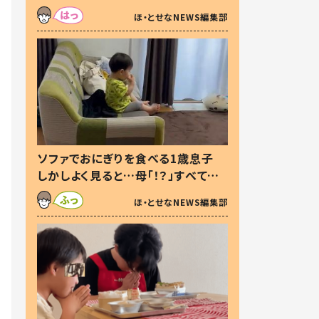
た本音とは
ほ・とせなNEWS編集部
ソファでおにぎりを食べる1歳息子
しかしよく見ると…母「！？」すべてを
察した母の投稿に「可愛いから許
ほ・とせなNEWS編集部
す！」「現行犯〜」