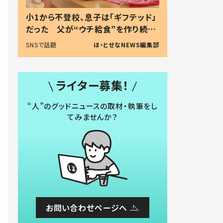
小1から不登校、息子は「ギフテッド」
だった 父が“ウチ給食”を作り続け
る理由とは #令和の親 #令和の子
SNSで話題
ほ・とせなNEWS編集部
ライター募集！
“人”のグッドニュースの取材・執筆をし
てみませんか？
お問い合わせページへ