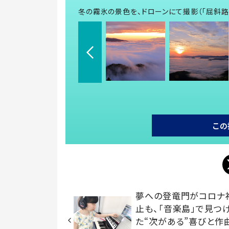
冬の霧氷の景色を、ドローンにて撮影（「屈斜路原
この
夢への登竜門がコロナ
止も、「音楽島」で見つ
た“次がある”喜びと作