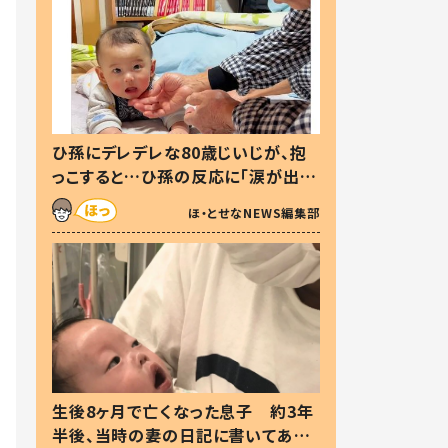
ひ孫にデレデレな80歳じいじが、抱
っこすると…ひ孫の反応に「涙が出ま
した」「可愛くて仕方ない」
ほ・とせなNEWS編集部
生後8ヶ月で亡くなった息子 約3年
半後、当時の妻の日記に書いてあっ