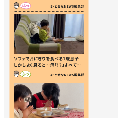
た本音とは
ほ・とせなNEWS編集部
ソファでおにぎりを食べる1歳息子
しかしよく見ると…母「！？」すべてを
察した母の投稿に「可愛いから許
ほ・とせなNEWS編集部
す！」「現行犯〜」