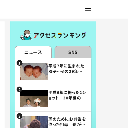
ニュース
SNS
平成7年に生まれた
双子…その29年後
の姿に「漫画みたい」
「素敵すぎる」
平成6年に撮った2シ
ョット 30年後の姿
に…「美男美女」「こ
んな夫婦になりた
い」
孫のためにお弁当を
作った祖母 孫が絶