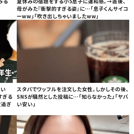
みる
夏休みの宿題をする小5息子に違和感。→直後、
母がみた『衝撃的すぎる姿』に…「息子くんサイコ
ーww」「吹き出しちゃいましたww」
でい
スタバでワッフルを注文した女性。しかしその後、
すぎる
SNSが騒然とした投稿に…「知らなかった」「ヤバ
敵過ぎ
い安い」