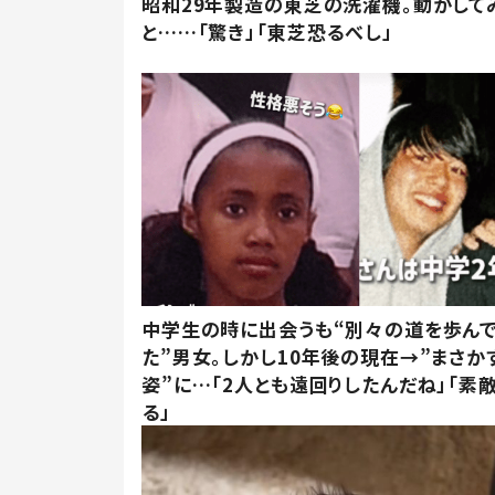
昭和29年製造の東芝の洗濯機。動かして
と……「驚き」「東芝恐るべし」
中学生の時に出会うも“別々の道を歩ん
た”男女。しかし10年後の現在→”まさか
姿”に…「2人とも遠回りしたんだね」「素
る」