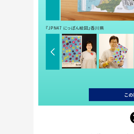
『JPN47 にっぽん絵図』香川県
この