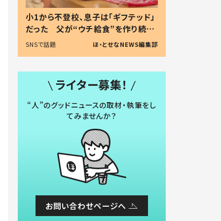
小1から不登校、息子は「ギフテッド」
だった 父が“ウチ給食”を作り続け
る理由とは #令和の親 #令和の子
SNSで話題
ほ・とせなNEWS編集部
ライター募集！
“人”のグッドニュースの取材・執筆をし
てみませんか？
お問い合わせページへ