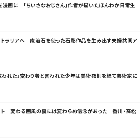
を漫画に 「ちいさなおじさん」作者が描いたほんわか日常生
ストラリアへ 庵治石を使った石彫作品を生み出す夫婦共同ア
救われた」変わり者と言われた少年は美術教師を経て芸術家に
スト 変わる画風の裏には変わらぬ信念があった 香川・高松