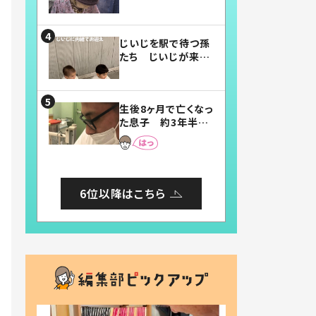
賛したお弁当に「美
味しそう」「お弁当す
ごい」
じいじを駅で待つ孫
たち じいじが来た
瞬間…！？「じいじイ
ケメン」「デレッデレ」
「嬉しくて可愛くてた
生後8ヶ月で亡くなっ
まらない」「幸せにな
た息子 約3年半
れる」
後、当時の妻の日記
に書いてあった本音
とは
6位以降はこちら