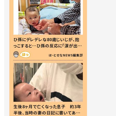
ひ孫にデレデレな80歳じいじが、抱
っこすると…ひ孫の反応に「涙が出ま
した」「可愛くて仕方ない」
ほ・とせなNEWS編集部
生後8ヶ月で亡くなった息子 約3年
半後、当時の妻の日記に書いてあっ