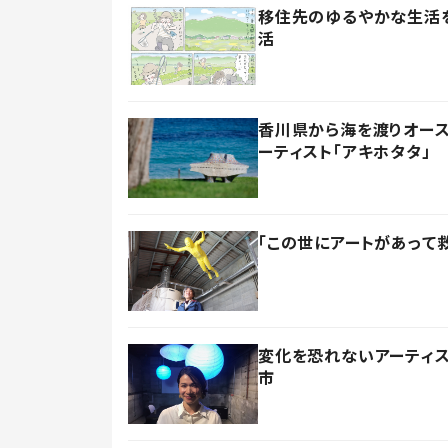
移住先のゆるやかな生活
活
香川県から海を渡りオー
ーティスト「アキホタタ」
「この世にアートがあって
変化を恐れないアーティ
市