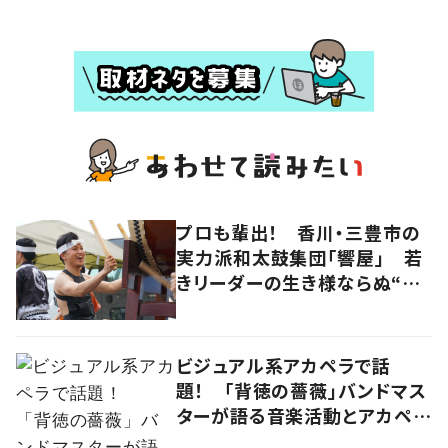
プロも輩出！ 香川・三豊市の
実力派和太鼓集団「響屋」 若
きリーダーの生き様ならぬ“打
ち様”に迫る
ビジュアル系アカペラで話
題！ 「背徳の薔薇」バンドマス
ターが語る音楽活動とアカペラ
への思い