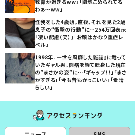
教育が過ぎるww」「闘魂こめられてる
わぁ～ww」
怪我をした4歳娘。直後、それを見た2歳
息子の“衝撃の行動”に…254万回表示
「凄い配慮（笑）」「お顔はかなり重症レ
ベル」
1998年『一世を風靡した雑誌』に載って
いたギャル男。闘病を経て転身した現在
の”まさかの姿”に…「ギャップ！！」「まさ
かすぎる」「今も昔もかっこいい」「素晴
らしい」
ニュース
SNS