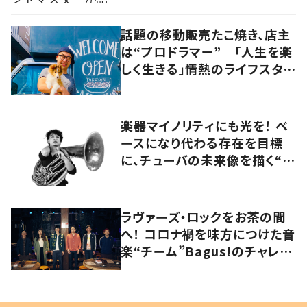
話題の移動販売たこ焼き、店主
は“プロドラマー” 「人生を楽
しく生きる」情熱のライフスタイ
ルを追う
楽器マイノリティにも光を！ ベ
ースになり代わる存在を目標
に、チューバの未来像を描く“ブ
ラスベーシスト”
ラヴァーズ・ロックをお茶の間
へ！ コロナ禍を味方につけた音
楽“チーム”Bagus!のチャレン
ジを追う