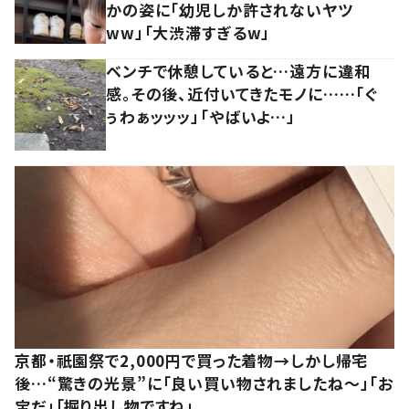
かの姿に「幼児しか許されないヤツ
ww」「大渋滞すぎるw」
ベンチで休憩していると…遠方に違和
感。その後、近付いてきたモノに……「ぐ
ぅわぁッッッ」「やばいよ…」
京都・祇園祭で2,000円で買った着物→しかし帰宅
後…“驚きの光景”に「良い買い物されましたね～」「お
宝だ」「掘り出し物ですね」