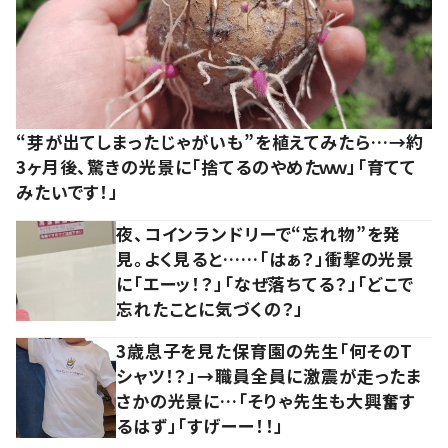
“芽が出てしまったじゃがいも”を植えてみたら…→約
3ヶ月後、驚きの光景に「捨てるのやめたｗｗ」「育てて
みたいです！」
夜、コインランドリーで“忘れ物”を発
見。よく見ると……「はぁ？」衝撃の光景
に「エーッ！？」「なぜ落ちてる？」「どこで
忘れたことに気づくの？」
3歳息子を見た保育園の先生「何そのT
シャツ！？」→職員全員に激震が走ったま
さかの光景に…「そりゃ先生も大興奮す
るはず」「すげーー！！」