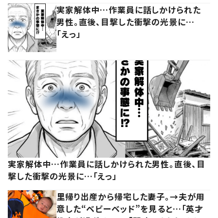
実家解体中…作業員に話しかけられた
男性。直後、目撃した衝撃の光景に…
「えっ」
実家解体中…作業員に話しかけられた男性。直後、目
撃した衝撃の光景に…「えっ」
里帰り出産から帰宅した妻子。→夫が用
意した“ベビーベッド”を見ると…「英才