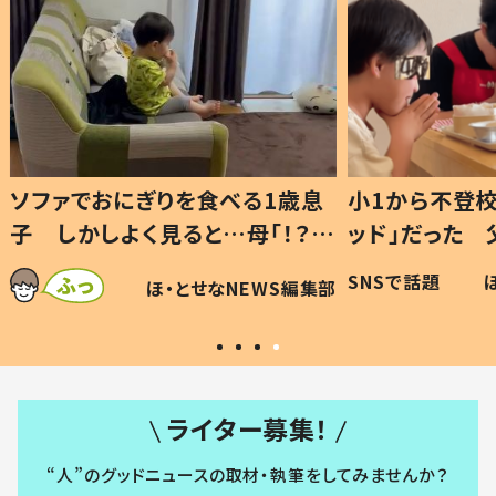
1歳息
小1から不登校、息子は「ギフテ
ひ孫に
「！？」
ッド」だった 父が“ウチ給食”を
が、抱
に「可愛
作り続ける理由とは #令和の親
「涙が
SNSで話題
ほ・とせなNEWS編集部
WS編集部
#令和の子
い」
ライター募集！
“人”のグッドニュースの取材・執筆をしてみませんか？