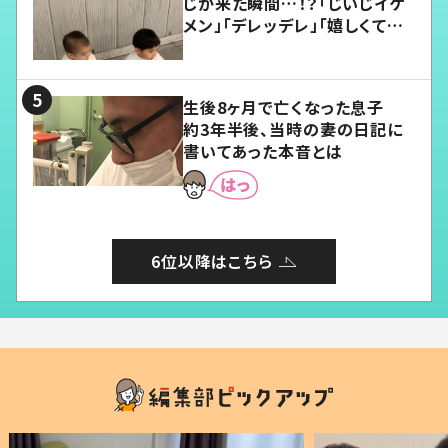
じが来た瞬間…！？「じいじイケ
メン」「デレッデレ」「嬉しくて可
愛くてたまらない」「幸せになれ
る」
生後8ヶ月で亡くなった息子
約3年半後、当時の妻の日記に
書いてあった本音とは
6位以降はこちら