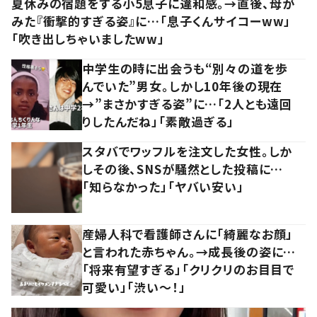
夏休みの宿題をする小5息子に違和感。→直後、母が
みた『衝撃的すぎる姿』に…「息子くんサイコーww」
「吹き出しちゃいましたww」
中学生の時に出会うも“別々の道を歩
んでいた”男女。しかし10年後の現在
→”まさかすぎる姿”に…「2人とも遠回
りしたんだね」「素敵過ぎる」
スタバでワッフルを注文した女性。しか
しその後、SNSが騒然とした投稿に…
「知らなかった」「ヤバい安い」
産婦人科で看護師さんに「綺麗なお顔」
と言われた赤ちゃん。→成長後の姿に…
「将来有望すぎる」「クリクリのお目目で
可愛い」「渋い～！」