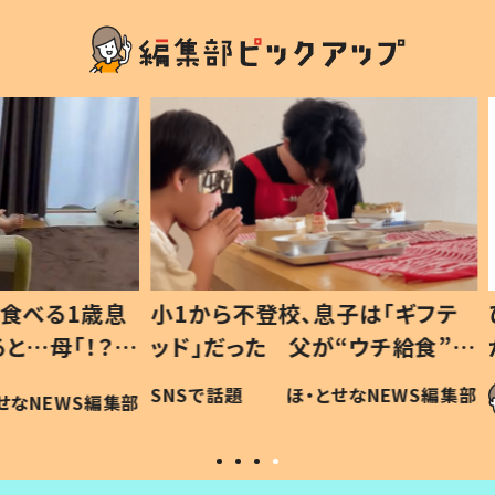
1歳息
小1から不登校、息子は「ギフテ
ひ孫に
「！？」
ッド」だった 父が“ウチ給食”を
が、抱
に「可愛
作り続ける理由とは #令和の親
「涙が
SNSで話題
ほ・とせなNEWS編集部
WS編集部
#令和の子
い」