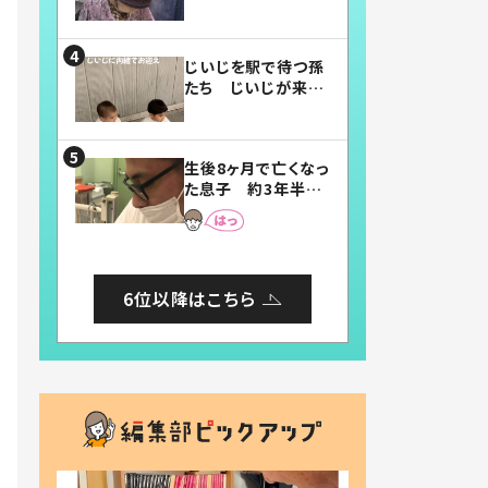
賛したお弁当に「美
味しそう」「お弁当す
ごい」
じいじを駅で待つ孫
たち じいじが来た
瞬間…！？「じいじイ
ケメン」「デレッデレ」
「嬉しくて可愛くてた
生後8ヶ月で亡くなっ
まらない」「幸せにな
た息子 約3年半
れる」
後、当時の妻の日記
に書いてあった本音
とは
6位以降はこちら