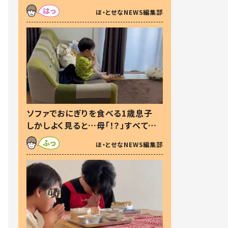
た本音とは
ほ・とせなNEWS編集部
ソファでおにぎりを食べる1歳息子
しかしよく見ると…母「！？」すべてを
察した母の投稿に「可愛いから許
ほ・とせなNEWS編集部
す！」「現行犯〜」