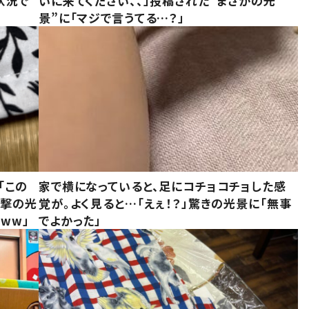
状況で
いに来てください、、」投稿された“まさかの光
景”に「マジで言うてる…？」
「この
家で横になっていると、足にコチョコチョした感
衝撃の光
覚が。よく見ると…「えぇ！？」驚きの光景に「無事
ww」
でよかった」