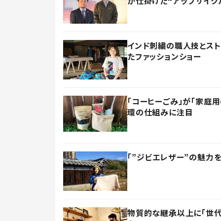
が仕掛けた“アップサイク
インド刺繍の職人技とス
たファッションショー
「コーヒーごみ」が「家庭
環の仕組みに注目
「”ジビエレザー”の魅力
物質的な継承以上に「世