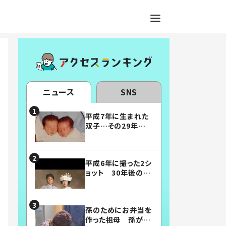
ニュース
SNS
平成7年に生まれた
双子…その29年後
の姿に「漫画みたい」
「素敵すぎる」
平成6年に撮った2シ
ョット 30年後の姿
に…「美男美女」「こ
んな夫婦になりた
い」
孫のためにお弁当を
作った祖母 孫が絶