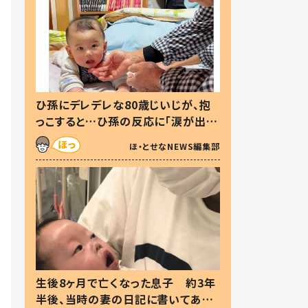
ひ孫にデレデレな80歳じいじが、抱
っこすると…ひ孫の反応に「涙が出ま
した」「可愛くて仕方ない」
ほ・とせなNEWS編集部
生後8ヶ月で亡くなった息子 約3年
半後、当時の妻の日記に書いてあっ