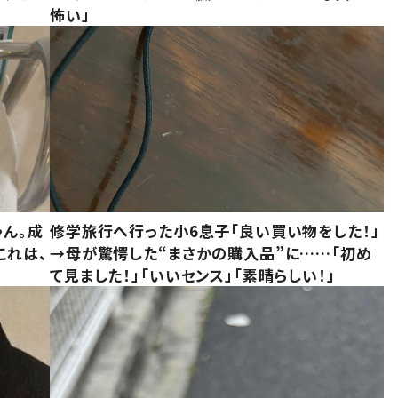
怖い」
ゃん。成
修学旅行へ行った小6息子「良い買い物をした！」
これは、
→母が驚愕した“まさかの購入品”に……「初め
て見ました！」「いいセンス」「素晴らしい！」