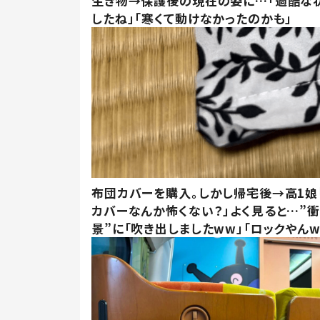
生き物→保護後の現在の姿に…「過酷な
したね」「寒くて動けなかったのかも」
布団カバーを購入。しかし帰宅後→高1娘
カバーなんか怖くない？」よく見ると…”
景”に「吹き出しましたww」「ロックやんw