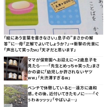
「絵にあう言葉を書きなさい」息子の”まさかの解
答”に…母「正解でよいでしょうか？」→衝撃の光景に
「声出して笑ったｗ」「天才だと思います」
ママが保育園へお迎えに→2歳息子を
見たら……「先生とめっちゃ笑った」まさ
かの姿に「幼児しか許されないヤツ
ww」「大渋滞すぎるw」
ベンチで休憩していると…遠方に違和
感。その後、近付いてきたモノに……「ぐ
ぅわぁッッッ」「やばいよ…」