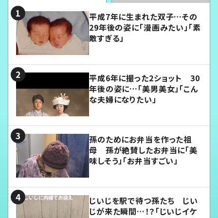
平成7年に生まれた双子…その
29年後の姿に「漫画みたい」「素
敵すぎる」
平成6年に撮った2ショット 30
年後の姿に…「美男美女」「こん
な夫婦になりたい」
孫のためにお弁当を作った祖
母 孫が絶賛したお弁当に「美
味しそう」「お弁当すごい」
じいじを駅で待つ孫たち じい
じが来た瞬間…！？「じいじイケ