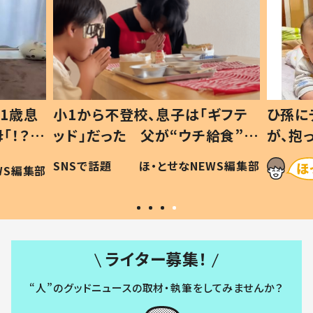
1歳息
小1から不登校、息子は「ギフテ
ひ孫に
「！？」
ッド」だった 父が“ウチ給食”を
が、抱
に「可愛
作り続ける理由とは #令和の親
「涙が
SNSで話題
ほ・とせなNEWS編集部
WS編集部
#令和の子
い」
ライター募集！
“人”のグッドニュースの取材・執筆をしてみませんか？