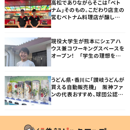
高松でありながらそこは「ベト
ナム」そのもの。こだわり店主の
営むベトナム料理店が醸し出す
2つの側面とは？
現役大学生が熊本にシェアハ
ウス兼コワーキングスペースを
オープン！ 「学生の理想をカ
タチにする」場所に
うどん県・香川に「讃岐うどんが
買える自動販売機」 阪神ファ
ンの代表おすすめ、球団公認カ
レーうどんも