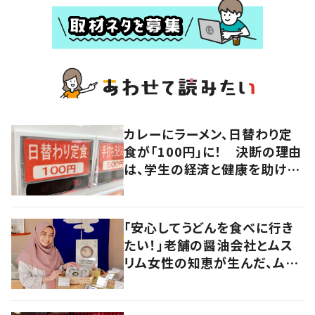
カレーにラーメン、日替わり定
食が「100円」に！ 決断の理由
は、学生の経済と健康を助けよ
うとする「親心」だった
「安心してうどんを食べに行き
たい！」老舗の醤油会社とムス
リム女性の知恵が生んだ、ムス
リムに優しい“うどんだし醤
油”。