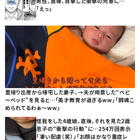
男性。直後、目撃した衝撃の光景に…
「えっ」
里帰り出産から帰宅した妻子。→夫が用意した“ベビ
ーベッド”を見ると…「英才教育が過ぎるww」「闘魂こ
められてるわぁ～ww」
怪我をした4歳娘。直後、それを見た2歳
息子の“衝撃の行動”に…254万回表示
「凄い配慮（笑）」「お顔はかなり重症レ