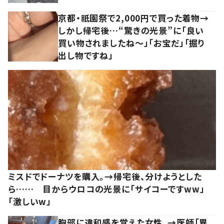
京都・祇園祭で2,000円で買った着物→
しかし帰宅後…“驚きの光景”に「良い
買い物されましたね～」「お宝だ」「掘り
出し物ですね」
ミスドでドーナツを購入。→帰宅後、分けようとした
ら…… 目からウロコの光景に「サイコーですww」
「激しいw」
胸部に違和感を覚えた女性。→医師「異