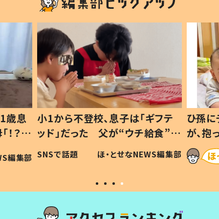
1歳息
小1から不登校、息子は「ギフテ
ひ孫に
「！？」
ッド」だった 父が“ウチ給食”を
が、抱
に「可愛
作り続ける理由とは #令和の親
「涙が
SNSで話題
ほ・とせなNEWS編集部
WS編集部
#令和の子
い」