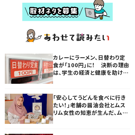
カレーにラーメン、日替わり定
食が「100円」に！ 決断の理由
は、学生の経済と健康を助けよ
うとする「親心」だった
「安心してうどんを食べに行き
たい！」老舗の醤油会社とムス
リム女性の知恵が生んだ、ムス
リムに優しい“うどんだし醤
油”。