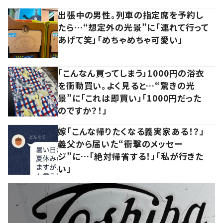
出張中の男性。列車の指定席を予約し
たら…“想定外の光景”に「連れて行って
あげて笑」「めちゃめちゃ可愛い」
「こんなん買ってしまう」1000円の浴衣
を衝動買い。よく見ると…“驚きの光
景”に「これは即買い」「1000円だった
のですか？！」
嫁「こんな帰りたくなる義実家ある！？」
義父から届いた“衝撃のメッセー
ジ”に…「絶対帰省する！」「私が行きた
い」