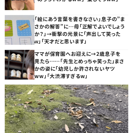
「絵にあう言葉を書きなさい」息子の”ま
さかの解答”に…母「正解でよいでしょう
か？」→衝撃の光景に「声出して笑った
ｗ」「天才だと思います」
ママが保育園へお迎えに→2歳息子を
見たら……「先生とめっちゃ笑った」まさ
かの姿に「幼児しか許されないヤツ
ww」「大渋滞すぎるw」