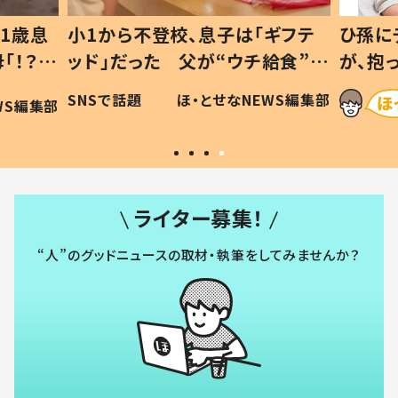
1歳息
小1から不登校、息子は「ギフテ
ひ孫に
「！？」
ッド」だった 父が“ウチ給食”を
が、抱
に「可愛
作り続ける理由とは #令和の親
「涙が
SNSで話題
ほ・とせなNEWS編集部
WS編集部
#令和の子
い」
ライター募集！
“人”のグッドニュースの取材・執筆をしてみませんか？