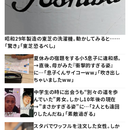
昭和29年製造の東芝の洗濯機。動かしてみると……
「驚き」「東芝恐るべし」
夏休みの宿題をする小5息子に違和感。
→直後、母がみた『衝撃的すぎる姿』
に…「息子くんサイコーww」「吹き出し
ちゃいましたww」
中学生の時に出会うも“別々の道を歩
んでいた”男女。しかし10年後の現在
→”まさかすぎる姿”に…「2人とも遠回
りしたんだね」「素敵過ぎる」
スタバでワッフルを注文した女性。しか