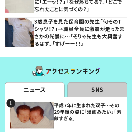
に「エーッ！？」「なぜ落ちてる？」「どこで
忘れたことに気づくの？」
3歳息子を見た保育園の先生「何そのT
シャツ！？」→職員全員に激震が走ったま
さかの光景に…「そりゃ先生も大興奮す
るはず」「すげーー！！」
ニュース
SNS
平成7年に生まれた双子…その
29年後の姿に「漫画みたい」「素
敵すぎる」