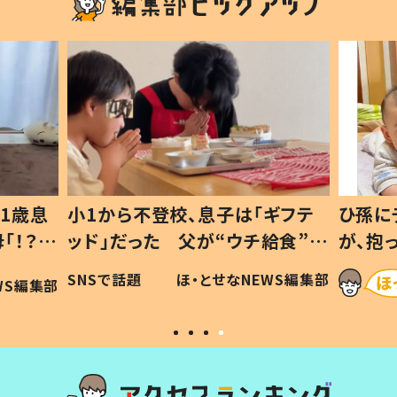
1歳息
小1から不登校、息子は「ギフテ
ひ孫に
「！？」
ッド」だった 父が“ウチ給食”を
が、抱
に「可愛
作り続ける理由とは #令和の親
「涙が
SNSで話題
ほ・とせなNEWS編集部
WS編集部
#令和の子
い」