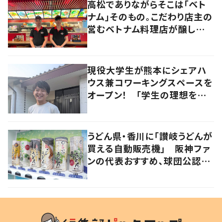
高松でありながらそこは「ベト
ナム」そのもの。こだわり店主の
営むベトナム料理店が醸し出す
2つの側面とは？
現役大学生が熊本にシェアハ
ウス兼コワーキングスペースを
オープン！ 「学生の理想をカ
タチにする」場所に
うどん県・香川に「讃岐うどんが
買える自動販売機」 阪神ファ
ンの代表おすすめ、球団公認カ
レーうどんも