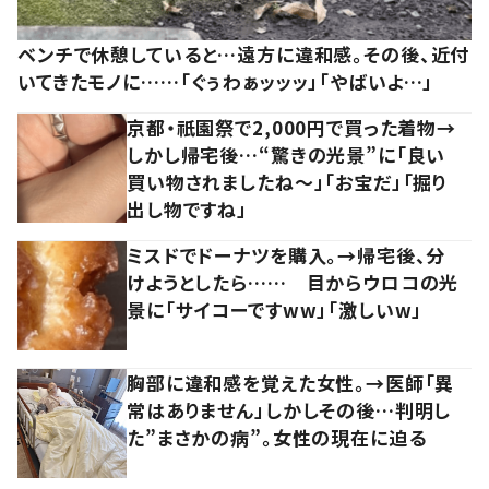
ベンチで休憩していると…遠方に違和感。その後、近付
いてきたモノに……「ぐぅわぁッッッ」「やばいよ…」
京都・祇園祭で2,000円で買った着物→
しかし帰宅後…“驚きの光景”に「良い
買い物されましたね～」「お宝だ」「掘り
出し物ですね」
ミスドでドーナツを購入。→帰宅後、分
けようとしたら…… 目からウロコの光
景に「サイコーですww」「激しいw」
胸部に違和感を覚えた女性。→医師「異
常はありません」しかしその後…判明し
た”まさかの病”。女性の現在に迫る