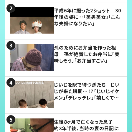
平成6年に撮った2ショット 30
年後の姿に…「美男美女」「こん
な夫婦になりたい」
孫のためにお弁当を作った祖
母 孫が絶賛したお弁当に「美
味しそう」「お弁当すごい」
じいじを駅で待つ孫たち じい
じが来た瞬間…！？「じいじイケ
メン」「デレッデレ」「嬉しくて可
愛くてたまらない」「幸せになれ
る」
生後8ヶ月で亡くなった息子
約3年半後、当時の妻の日記に