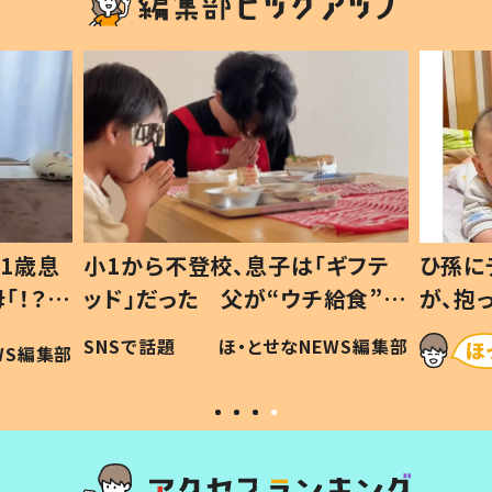
1歳息
小1から不登校、息子は「ギフテ
ひ孫に
「！？」
ッド」だった 父が“ウチ給食”を
が、抱
に「可愛
作り続ける理由とは #令和の親
「涙が
SNSで話題
ほ・とせなNEWS編集部
WS編集部
#令和の子
い」