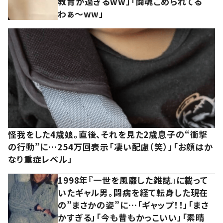
教育が過ぎるww」「闘魂こめられてる
わぁ～ww」
怪我をした4歳娘。直後、それを見た2歳息子の“衝撃
の行動”に…254万回表示「凄い配慮（笑）」「お顔はか
なり重症レベル」
1998年『一世を風靡した雑誌』に載って
いたギャル男。闘病を経て転身した現在
の”まさかの姿”に…「ギャップ！！」「まさ
かすぎる」「今も昔もかっこいい」「素晴