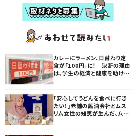
カレーにラーメン、日替わり定
食が「100円」に！ 決断の理由
は、学生の経済と健康を助けよ
うとする「親心」だった
「安心してうどんを食べに行き
たい！」老舗の醤油会社とムス
リム女性の知恵が生んだ、ムス
リムに優しい“うどんだし醤
油”。