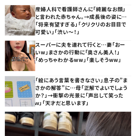
産婦人科で看護師さんに「綺麗なお顔」
と言われた赤ちゃん。→成長後の姿に…
「将来有望すぎる」「クリクリのお目目で
可愛い」「渋い～！」
スーパーに夫を連れて行くと…妻「おー
いw」まさかの行動に「奥さん美人！」
「めっちゃわかるww」「楽しそうww」
「絵にあう言葉を書きなさい」息子の”ま
さかの解答”に…母「正解でよいでしょう
か？」→衝撃の光景に「声出して笑った
ｗ」「天才だと思います」