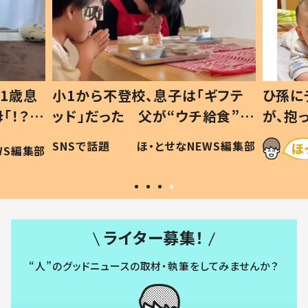
1歳息
小1から不登校、息子は「ギフテ
ひ孫に
「！？」
ッド」だった 父が“ウチ給食”を
が、抱
に「可愛
作り続ける理由とは #令和の親
「涙が
SNSで話題
ほ・とせなNEWS編集部
WS編集部
#令和の子
い」
ライター募集！
“人”のグッドニュースの取材・執筆をしてみませんか？