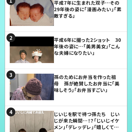
平成7年に生まれた双子…その
29年後の姿に「漫画みたい」「素
敵すぎる」
平成6年に撮った2ショット 30
年後の姿に…「美男美女」「こん
な夫婦になりたい」
孫のためにお弁当を作った祖
母 孫が絶賛したお弁当に「美
味しそう」「お弁当すごい」
じいじを駅で待つ孫たち じい
じが来た瞬間…！？「じいじイケ
メン」「デレッデレ」「嬉しくて可