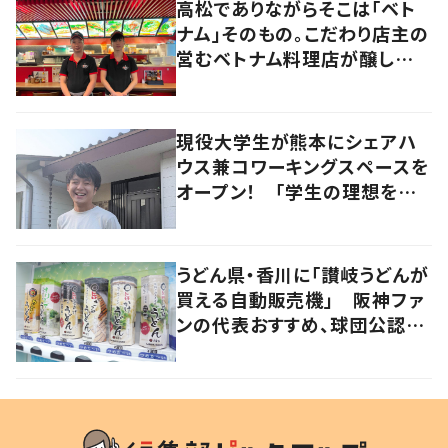
高松でありながらそこは「ベト
ナム」そのもの。こだわり店主の
営むベトナム料理店が醸し出す
2つの側面とは？
現役大学生が熊本にシェアハ
ウス兼コワーキングスペースを
オープン！ 「学生の理想をカ
タチにする」場所に
うどん県・香川に「讃岐うどんが
買える自動販売機」 阪神ファ
ンの代表おすすめ、球団公認カ
レーうどんも