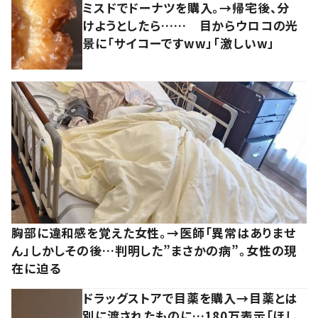
ミスドでドーナツを購入。→帰宅後、分
けようとしたら…… 目からウロコの光
景に「サイコーですww」「激しいw」
胸部に違和感を覚えた女性。→医師「異常はありませ
ん」しかしその後…判明した”まさかの病”。女性の現
在に迫る
ドラッグストアで目薬を購入→目薬とは
別に渡されたものに…180万表示「ほし