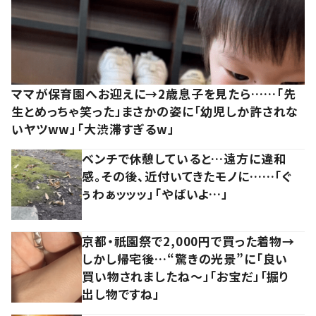
ママが保育園へお迎えに→2歳息子を見たら……「先
生とめっちゃ笑った」まさかの姿に「幼児しか許されな
いヤツww」「大渋滞すぎるw」
ベンチで休憩していると…遠方に違和
感。その後、近付いてきたモノに……「ぐ
ぅわぁッッッ」「やばいよ…」
京都・祇園祭で2,000円で買った着物→
しかし帰宅後…“驚きの光景”に「良い
買い物されましたね～」「お宝だ」「掘り
出し物ですね」