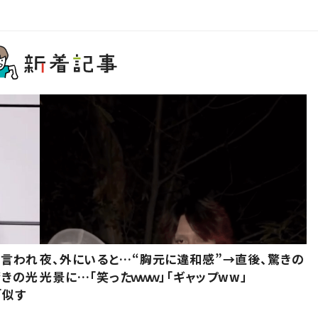
と言われ
夜、外にいると…“胸元に違和感”→直後、驚きの
驚きの光
光景に…「笑ったｗｗｗ」「ギャップww」
「似す