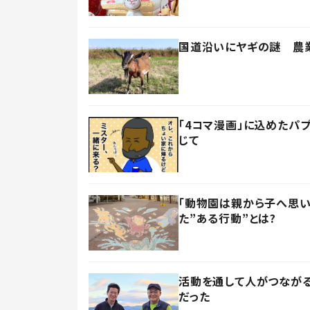
国道沿いにヤギの謎 農業
「4コマ漫画」に込めたパ
じて
「動物園は親から子へ思い
た”ある行動”とは?
活動を通して人がつなが
だった