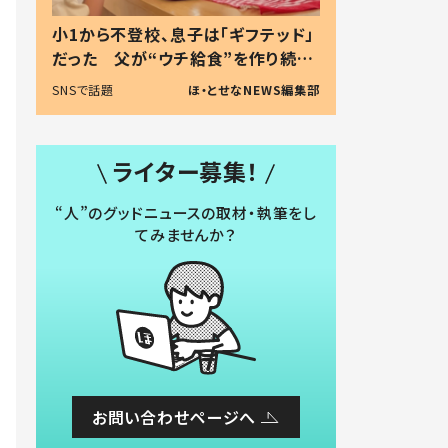
小1から不登校、息子は「ギフテッド」
だった 父が“ウチ給食”を作り続け
る理由とは #令和の親 #令和の子
SNSで話題
ほ・とせなNEWS編集部
ライター募集！
“人”のグッドニュースの取材・執筆をし
てみませんか？
お問い合わせページへ