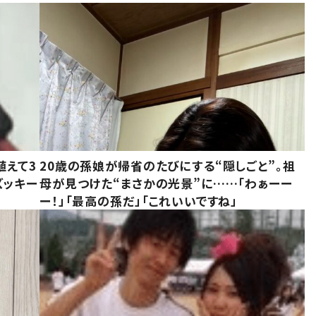
植えて3
20歳の孫娘が帰省のたびにする“隠しごと”。祖
ズッキー
母が見つけた“まさかの光景”に……「わぁーー
ー！」「最高の孫だ」「これいいですね」