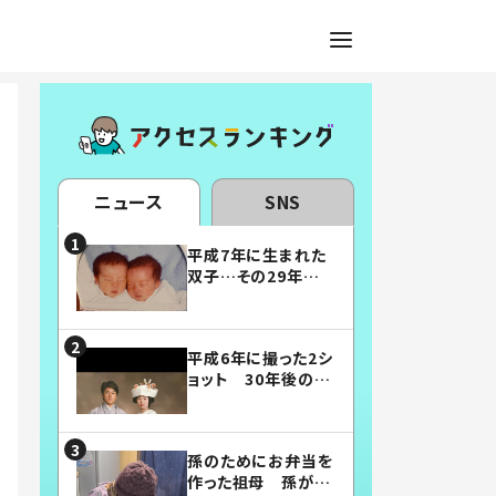
ニュース
SNS
平成7年に生まれた
双子…その29年後
の姿に「漫画みたい」
「素敵すぎる」
平成6年に撮った2シ
ョット 30年後の姿
に…「美男美女」「こ
んな夫婦になりた
い」
孫のためにお弁当を
作った祖母 孫が絶