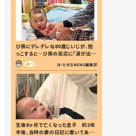
ひ孫にデレデレな80歳じいじが、抱
っこすると…ひ孫の反応に「涙が出ま
した」「可愛くて仕方ない」
ほ・とせなNEWS編集部
生後8ヶ月で亡くなった息子 約3年
半後、当時の妻の日記に書いてあっ