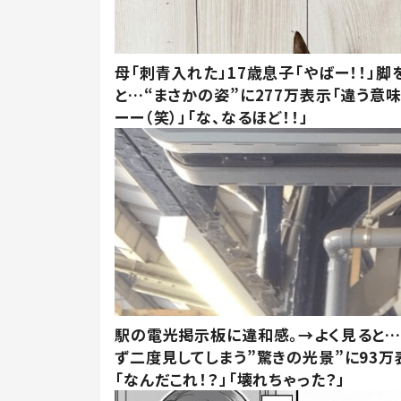
母「刺青入れた」17歳息子「やばー！！」脚
と…“まさかの姿”に277万表示「違う意
ーー（笑）」「な、なるほど！！」
駅の電光掲示板に違和感。→よく見ると
ず二度見してしまう”驚きの光景”に93万
「なんだこれ！？」「壊れちゃった？」