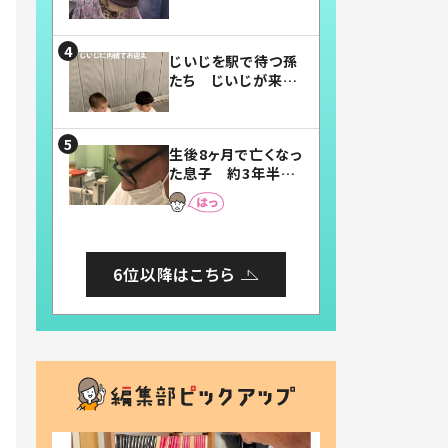
賛したお弁当に「美
味しそう」「お弁当す
ごい」
じいじを駅で待つ孫
たち じいじが来た
瞬間…！？「じいじイ
ケメン」「デレッデレ」
「嬉しくて可愛くてた
生後8ヶ月で亡くなっ
まらない」「幸せにな
た息子 約3年半
れる」
後、当時の妻の日記
に書いてあった本音
とは
6位以降はこちら