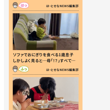
た本音とは
ほ・とせなNEWS編集部
ソファでおにぎりを食べる1歳息子
しかしよく見ると…母「！？」すべてを
察した母の投稿に「可愛いから許
ほ・とせなNEWS編集部
す！」「現行犯〜」