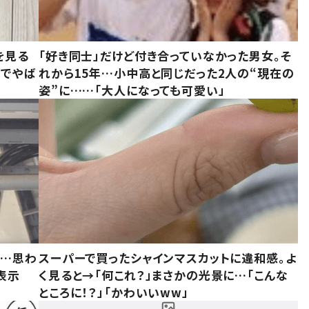
を見る
「好き同士」だけど付き合っていなかった男女。そ
味でやば
れから15年…小中高と同じだった2人の“現在の
姿”に……「大人になっても可愛い」
……思わ
スーパーで買ったシャインマスカットに違和感。よ
表示
く見ると→「何これ？」まさかの光景に…「こんな
ところに！？」「かわいいww」