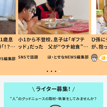
ギフテ
ひ孫にデレデレな80歳じいじ
給食”を
が、抱っこすると…ひ孫の反応に
和の親
「涙が出ました」「可愛くて仕方な
WS編集部
ほ・とせなNEWS編集部
い」
ライター募集！
“人”のグッドニュースの取材・執筆をしてみませんか？