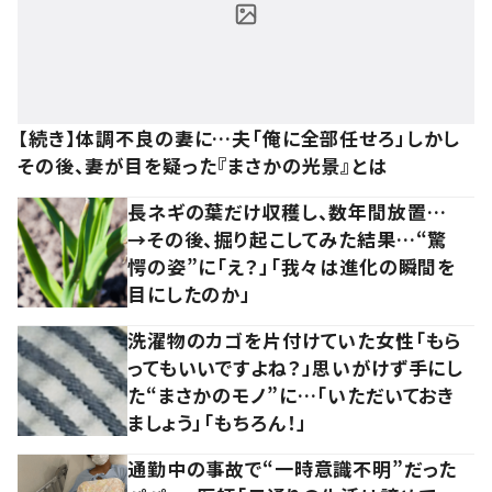
【続き】体調不良の妻に…夫「俺に全部任せろ」しかし
その後、妻が目を疑った『まさかの光景』とは
長ネギの葉だけ収穫し、数年間放置…
→その後、掘り起こしてみた結果…“驚
愕の姿”に「え？」「我々は進化の瞬間を
目にしたのか」
洗濯物のカゴを片付けていた女性「もら
ってもいいですよね？」思いがけず手にし
た“まさかのモノ”に…「いただいておき
ましょう」「もちろん！」
通勤中の事故で“一時意識不明”だった