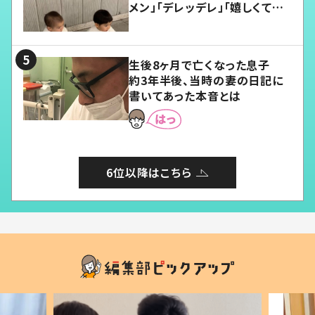
メン」「デレッデレ」「嬉しくて可
愛くてたまらない」「幸せになれ
る」
生後8ヶ月で亡くなった息子
約3年半後、当時の妻の日記に
書いてあった本音とは
6位以降はこちら