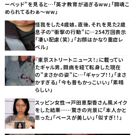
ーベッド”を見ると…「英才教育が過ぎるww」「闘魂こ
められてるわぁ～ww」
怪我をした4歳娘。直後、それを見た2歳
息子の“衝撃の行動”に…254万回表示
「凄い配慮（笑）」「お顔はかなり重症レ
ベル」
『東京ストリートニュース！』に載ってい
たギャル男。闘病を経て転身した現在
の”まさかの姿”に…「ギャップ！！」「まさ
かすぎる」「今も昔もかっこいい」「素晴
らしい」
スッピン女性→戸田恵梨香さん風メイク
をした結果……驚きの光景に「本人かと
思った」「ベースが美しい」「似すぎ！！」