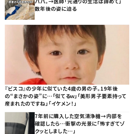
パパ。→医師「元通りの生活は諦めて」
数年後の姿に迫る
『ビスコ』の少年に似ていた4歳の男の子。19年後
の“まさかの姿”に…「似てるｗ」「美形男子要素持って
産まれたのですね」「イケメン！」
7年前に購入した空気清浄機→内部を
確認したら…衝撃の光景に「怖すぎてゾ
クッとしました…」