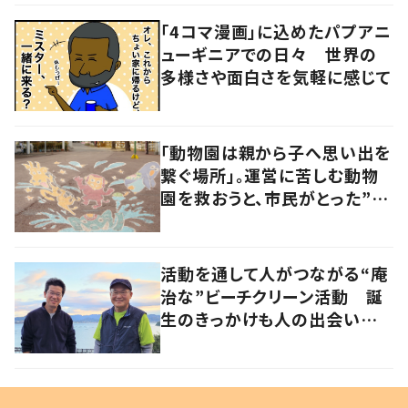
「4コマ漫画」に込めたパプアニ
ューギニアでの日々 世界の
多様さや面白さを気軽に感じて
「動物園は親から子へ思い出を
繋ぐ場所」。運営に苦しむ動物
園を救おうと、市民がとった”あ
る行動”とは?
活動を通して人がつながる“庵
治な”ビーチクリーン活動 誕
生のきっかけも人の出会いだっ
た