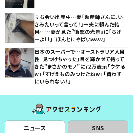
立ち会い出産中…妻「助産師さんに、い
きみたいって言って！」→夫に頼んだ結
果……妻が見た『衝撃の光景』に「ちげ
ーよ！！」「ほんとにやばいｗｗｗ」
日本のスーパーで…オーストラリア人男
性「見つけちゃった」目を輝かせて持って
きた”まさかのモノ”に72万表示「ウケる
w」「すげえものみつけたねw」「買わず
にいられない！」
ニュース
SNS