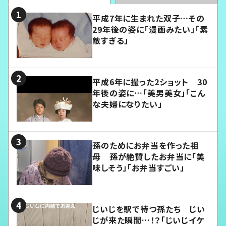
平成7年に生まれた双子…その
29年後の姿に「漫画みたい」「素
敵すぎる」
平成6年に撮った2ショット 30
年後の姿に…「美男美女」「こん
な夫婦になりたい」
孫のためにお弁当を作った祖
母 孫が絶賛したお弁当に「美
味しそう」「お弁当すごい」
じいじを駅で待つ孫たち じい
じが来た瞬間…！？「じいじイケ