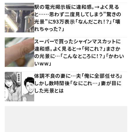
駅の電光掲示板に違和感。→よく見る
と……思わず二度見してしまう”驚きの
光景”に93万表示「なんだこれ！？」「壊
れちゃった？」
スーパーで買ったシャインマスカットに
違和感。よく見ると→「何これ？」まさか
の光景に…「こんなところに！？」「かわい
いww」
体調不良の妻に…夫「俺に全部任せろ」
しかし数時間後「なにこれ…」妻が目に
した光景とは