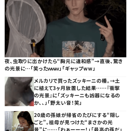
夜、虫取りに出かけたら“胸元に違和感”→直後、驚き
の光景に…「笑ったｗｗｗ」「ギャップww」
メルカリで買ったズッキーニの種。→土
に植えて3ヶ月放置した結果……『衝撃
の光景』に「ズッキーニも凶器になるの
か、、」「野太い音！笑」
20歳の孫娘が帰省のたびにする“隠し
ごと”。祖母が見つけた“まさかの光
景”に……「わぁーーー！」「最高の孫だ」