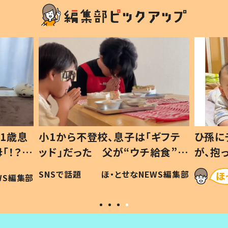
ギフテ
ひ孫にデレデレな80歳じいじ
給食”を
が、抱っこすると…ひ孫の反応に
和の親
「涙が出ました」「可愛くて仕方な
WS編集部
ほ・とせなNEWS編集部
い」