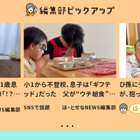
1歳息
小1から不登校、息子は「ギフテ
ひ孫に
「！？」
ッド」だった 父が“ウチ給食”を
が、抱
に「可愛
作り続ける理由とは #令和の親
「涙が
SNSで話題
ほ・とせなNEWS編集部
WS編集部
#令和の子
い」