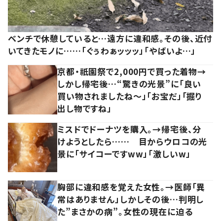
ベンチで休憩していると…遠方に違和感。その後、近付
いてきたモノに……「ぐぅわぁッッッ」「やばいよ…」
京都・祇園祭で2,000円で買った着物→
しかし帰宅後…“驚きの光景”に「良い
買い物されましたね～」「お宝だ」「掘り
出し物ですね」
ミスドでドーナツを購入。→帰宅後、分
けようとしたら…… 目からウロコの光
景に「サイコーですww」「激しいw」
胸部に違和感を覚えた女性。→医師「異
常はありません」しかしその後…判明し
た”まさかの病”。女性の現在に迫る