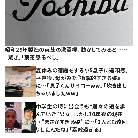
昭和29年製造の東芝の洗濯機。動かしてみると……
「驚き」「東芝恐るべし」
夏休みの宿題をする小5息子に違和感。
→直後、母がみた『衝撃的すぎる姿』
に…「息子くんサイコーww」「吹き出し
ちゃいましたww」
中学生の時に出会うも“別々の道を歩
んでいた”男女。しかし10年後の現在
→”まさかすぎる姿”に…「2人とも遠回
りしたんだね」「素敵過ぎる」