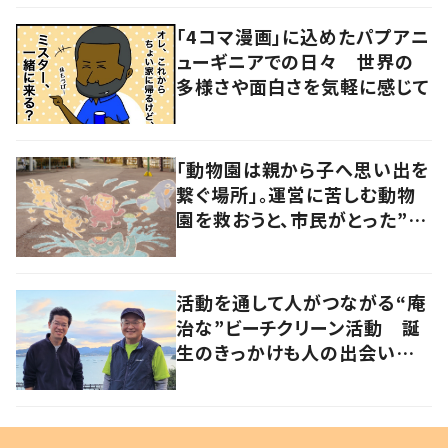
「4コマ漫画」に込めたパプアニ
ューギニアでの日々 世界の
多様さや面白さを気軽に感じて
「動物園は親から子へ思い出を
繋ぐ場所」。運営に苦しむ動物
園を救おうと、市民がとった”あ
る行動”とは?
活動を通して人がつながる“庵
治な”ビーチクリーン活動 誕
生のきっかけも人の出会いだっ
た