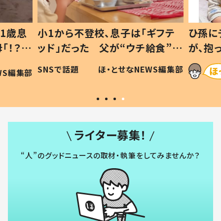
1歳息
小1から不登校、息子は「ギフテ
ひ孫に
「！？」
ッド」だった 父が“ウチ給食”を
が、抱
に「可愛
作り続ける理由とは #令和の親
「涙が
SNSで話題
ほ・とせなNEWS編集部
WS編集部
#令和の子
い」
ライター募集！
“人”のグッドニュースの取材・執筆をしてみませんか？