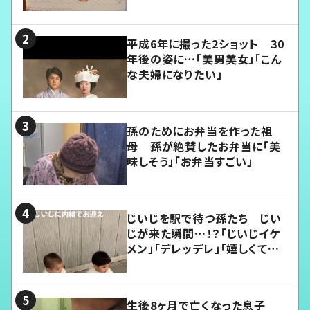
平成6年に撮った2ショット 30
年後の姿に…「美男美女」「こん
な夫婦になりたい」
孫のためにお弁当を作った祖
母 孫が絶賛したお弁当に「美
味しそう」「お弁当すごい」
じいじを駅で待つ孫たち じい
じが来た瞬間…！？「じいじイケ
メン」「デレッデレ」「嬉しくて可
愛くてたまらない」「幸せになれ
る」
生後8ヶ月で亡くなった息子