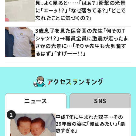
見。よく見ると……「はぁ？」衝撃の光景
に「エーッ！？」「なぜ落ちてる？」「どこで
忘れたことに気づくの？」
3歳息子を見た保育園の先生「何そのT
シャツ！？」→職員全員に激震が走ったま
さかの光景に…「そりゃ先生も大興奮す
るはず」「すげーー！！」
ニュース
SNS
平成7年に生まれた双子…その
29年後の姿に「漫画みたい」「素
敵すぎる」