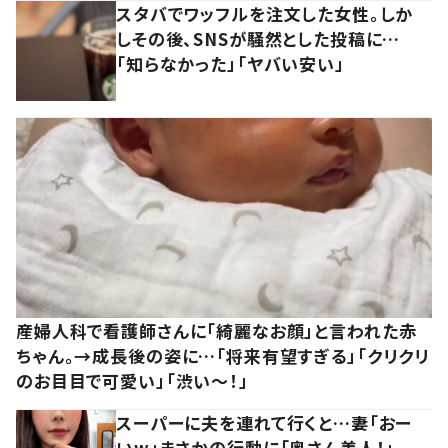
スタバでワッフルを注文した女性。しか
しその後、SNSが騒然とした投稿に…
「知らなかった」「ヤバい安い」
産婦人科で看護師さんに「綺麗なお顔」と言われた赤
ちゃん。→成長後の姿に…「将来有望すぎる」「クリクリ
のお目目で可愛い」「渋い～！」
スーパーに夫を連れて行くと…妻「おー
いw」まさかの行動に「奥さん美人！」