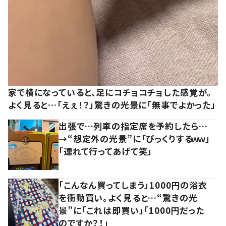
家で横になっていると、足にコチョコチョした感覚が。
よく見ると…「えぇ！？」驚きの光景に「無事でよかった」
出張で…列車の指定席を予約したら…
→“想定外の光景”に「びっくりするｗｗ」
「連れて行ってあげて笑」
「こんなん買ってしまう」1000円の浴衣
を衝動買い。よく見ると…“驚きの光
景”に「これは即買い」「1000円だった
のですか？！」