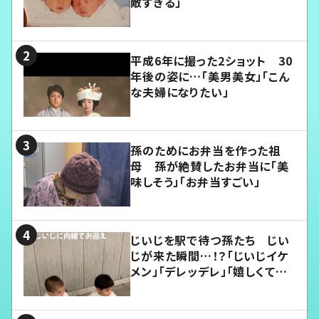
敵すぎる」
平成6年に撮った2ショット 30
年後の姿に…「美男美女」「こん
な夫婦になりたい」
孫のためにお弁当を作った祖
母 孫が絶賛したお弁当に「美
味しそう」「お弁当すごい」
じいじを駅で待つ孫たち じい
じが来た瞬間…！？「じいじイケ
メン」「デレッデレ」「嬉しくて可
愛くてたまらない」「幸せになれ
る」