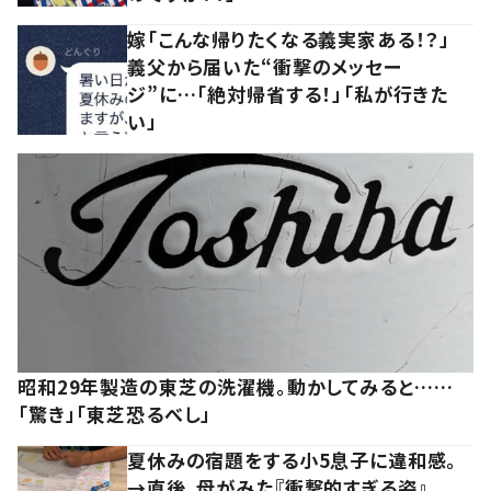
嫁「こんな帰りたくなる義実家ある！？」
義父から届いた“衝撃のメッセー
ジ”に…「絶対帰省する！」「私が行きた
い」
昭和29年製造の東芝の洗濯機。動かしてみると……
「驚き」「東芝恐るべし」
夏休みの宿題をする小5息子に違和感。
→直後、母がみた『衝撃的すぎる姿』