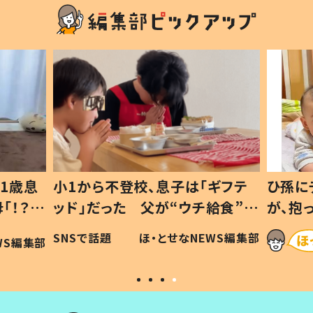
1歳息
小1から不登校、息子は「ギフテ
ひ孫に
「！？」
ッド」だった 父が“ウチ給食”を
が、抱
に「可愛
作り続ける理由とは #令和の親
「涙が
SNSで話題
ほ・とせなNEWS編集部
WS編集部
#令和の子
い」