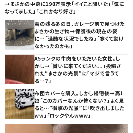
→まさかの中身に190万表示「イイこと聞いた」「気に
なってました」「これかなり好き」
雪の残る冬の日、ガレージ前で見つけた
まさかの生き物→保護後の現在の姿
に…「過酷な状況でしたね」「寒くて動け
なかったのかも」
A5ランクの牛肉をいただいた女性。し
かし→「貰いに来てください、、」投稿さ
れた“まさかの光景”に「マジで言うて
る…？」
布団カバーを購入。しかし帰宅後→高1
娘「このカバーなんか怖くない？」よく見
ると…”衝撃の光景”に「吹き出しました
ww」「ロックやんwww」