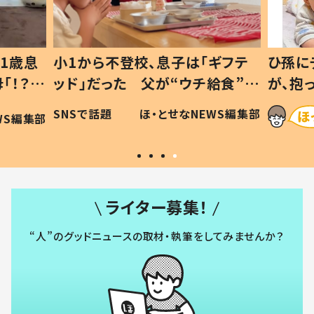
1歳息
小1から不登校、息子は「ギフテ
ひ孫に
「！？」
ッド」だった 父が“ウチ給食”を
が、抱
に「可愛
作り続ける理由とは #令和の親
「涙が
SNSで話題
ほ・とせなNEWS編集部
WS編集部
#令和の子
い」
ライター募集！
“人”のグッドニュースの取材・執筆をしてみませんか？