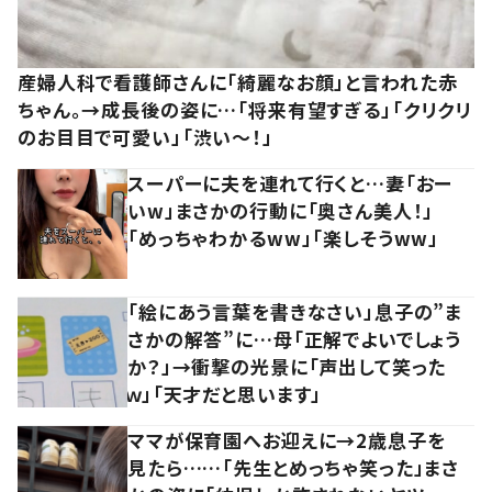
産婦人科で看護師さんに「綺麗なお顔」と言われた赤
ちゃん。→成長後の姿に…「将来有望すぎる」「クリクリ
のお目目で可愛い」「渋い～！」
スーパーに夫を連れて行くと…妻「おー
いw」まさかの行動に「奥さん美人！」
「めっちゃわかるww」「楽しそうww」
「絵にあう言葉を書きなさい」息子の”ま
さかの解答”に…母「正解でよいでしょう
か？」→衝撃の光景に「声出して笑った
ｗ」「天才だと思います」
ママが保育園へお迎えに→2歳息子を
見たら……「先生とめっちゃ笑った」まさ