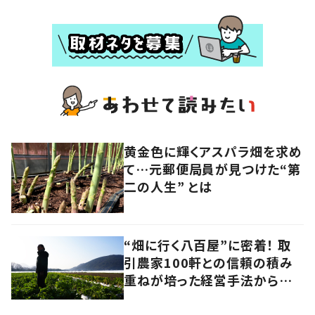
黄金色に輝くアスパラ畑を求め
て…元郵便局員が見つけた“第
二の人生” とは
“畑に行く八百屋”に密着！ 取
引農家100軒との信頼の積み
重ねが培った経営手法から見
えてきたのは、健康的な経済の
あり方だった