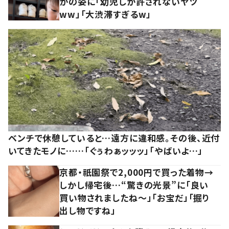
かの姿に「幼児しか許されないヤツ
ww」「大渋滞すぎるw」
ベンチで休憩していると…遠方に違和感。その後、近付
いてきたモノに……「ぐぅわぁッッッ」「やばいよ…」
京都・祇園祭で2,000円で買った着物→
しかし帰宅後…“驚きの光景”に「良い
買い物されましたね～」「お宝だ」「掘り
出し物ですね」