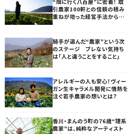
“畑に行く八百屋”に密着！ 取
引農家100軒との信頼の積み
重ねが培った経営手法から見
えてきたのは、健康的な経済の
あり方だった
騎手が選んだ“農家”という次
のステージ ブレない気持ち
は「人と違うことをすること」
アレルギーの人も安心！ヴィー
ガン生キャラメル開発に情熱を
注ぐ若手農家の想いとは？
香川・まんのう町の76歳“理系
農家”は、純粋なアーティスト