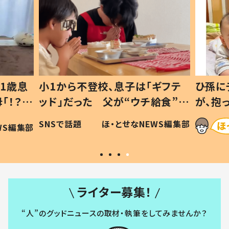
1歳息
小1から不登校、息子は「ギフテ
ひ孫に
「！？」
ッド」だった 父が“ウチ給食”を
が、抱
に「可愛
作り続ける理由とは #令和の親
「涙が
SNSで話題
ほ・とせなNEWS編集部
WS編集部
#令和の子
い」
ライター募集！
“人”のグッドニュースの取材・執筆をしてみませんか？