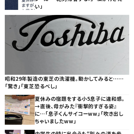
い」
昭和29年製造の東芝の洗濯機。動かしてみると……
「驚き」「東芝恐るべし」
夏休みの宿題をする小5息子に違和感。
→直後、母がみた『衝撃的すぎる姿』
に…「息子くんサイコーww」「吹き出し
ちゃいましたww」
中学生の時に出会うも“別々の道を歩