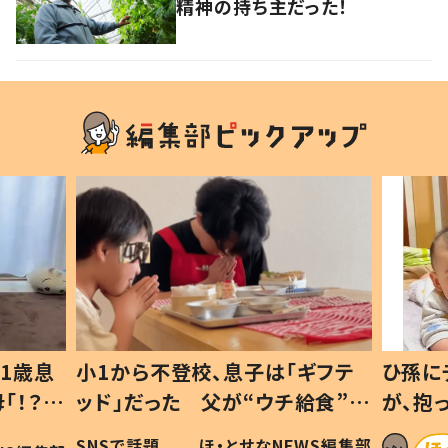
精神の持ち主だった！
1歳息
小1から不登校、息子は「ギフテ
ひ孫に
「！？」
ッド」だった 父が“ウチ給食”を
が、抱
に「可愛
作り続ける理由とは #令和の親
「涙が
SNSで話題
ほ・とせなNEWS編集部