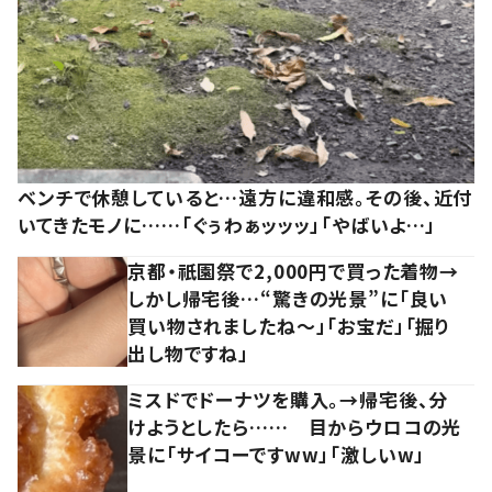
ベンチで休憩していると…遠方に違和感。その後、近付
いてきたモノに……「ぐぅわぁッッッ」「やばいよ…」
京都・祇園祭で2,000円で買った着物→
しかし帰宅後…“驚きの光景”に「良い
買い物されましたね～」「お宝だ」「掘り
出し物ですね」
ミスドでドーナツを購入。→帰宅後、分
けようとしたら…… 目からウロコの光
景に「サイコーですww」「激しいw」