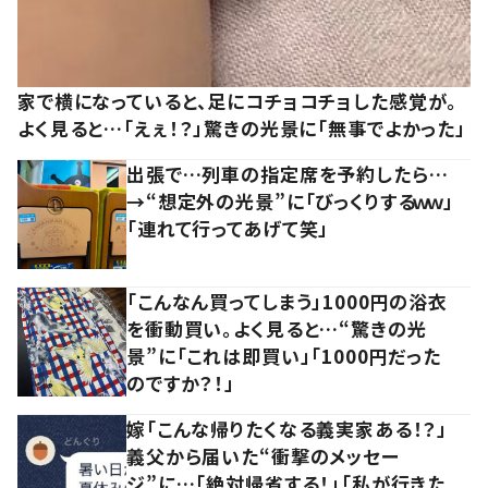
家で横になっていると、足にコチョコチョした感覚が。
よく見ると…「えぇ！？」驚きの光景に「無事でよかった」
出張で…列車の指定席を予約したら…
→“想定外の光景”に「びっくりするｗｗ」
「連れて行ってあげて笑」
「こんなん買ってしまう」1000円の浴衣
を衝動買い。よく見ると…“驚きの光
景”に「これは即買い」「1000円だった
のですか？！」
嫁「こんな帰りたくなる義実家ある！？」
義父から届いた“衝撃のメッセー
ジ”に…「絶対帰省する！」「私が行きた