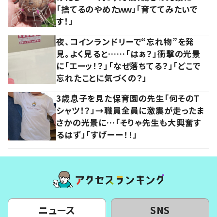
「捨てるのやめたｗｗ」「育ててみたいで
す！」
夜、コインランドリーで“忘れ物”を発
見。よく見ると……「はぁ？」衝撃の光景
に「エーッ！？」「なぜ落ちてる？」「どこで
忘れたことに気づくの？」
3歳息子を見た保育園の先生「何そのT
シャツ！？」→職員全員に激震が走ったま
さかの光景に…「そりゃ先生も大興奮す
るはず」「すげーー！！」
ニュース
SNS