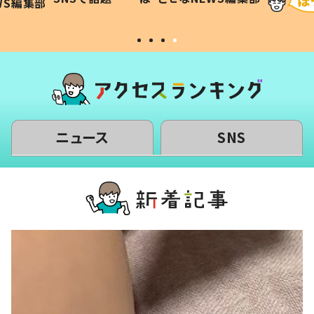
WS編集部
#令和の子
い」
ニュース
SNS