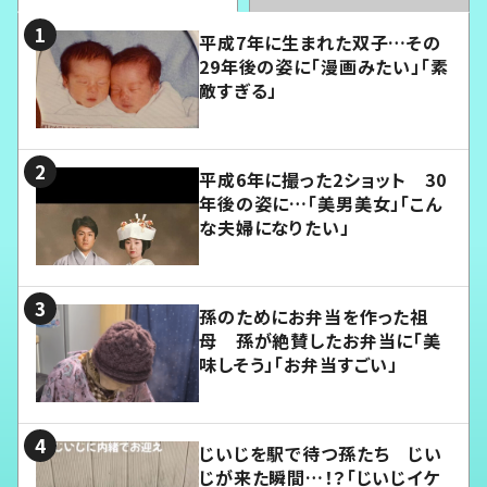
平成7年に生まれた双子…その
29年後の姿に「漫画みたい」「素
敵すぎる」
平成6年に撮った2ショット 30
年後の姿に…「美男美女」「こん
な夫婦になりたい」
孫のためにお弁当を作った祖
母 孫が絶賛したお弁当に「美
味しそう」「お弁当すごい」
じいじを駅で待つ孫たち じい
じが来た瞬間…！？「じいじイケ