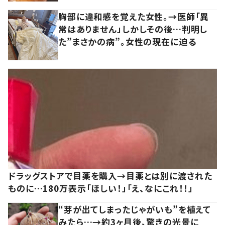
胸部に違和感を覚えた女性。→医師「異
常はありません」しかしその後…判明し
た”まさかの病”。女性の現在に迫る
ドラッグストアで目薬を購入→目薬とは別に渡された
ものに…180万表示「ほしい！」「え、なにこれ！！」
“芽が出てしまったじゃがいも”を植えて
みたら…→約3ヶ月後、驚きの光景に