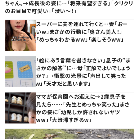
ちゃん。→成長後の姿に…「将来有望すぎる」「クリクリ
のお目目で可愛い」「渋い～！」
スーパーに夫を連れて行くと…妻「おー
いw」まさかの行動に「奥さん美人！」
「めっちゃわかるww」「楽しそうww」
「絵にあう言葉を書きなさい」息子の”ま
さかの解答”に…母「正解でよいでしょう
か？」→衝撃の光景に「声出して笑った
ｗ」「天才だと思います」
ママが保育園へお迎えに→2歳息子を
見たら……「先生とめっちゃ笑った」まさ
かの姿に「幼児しか許されないヤツ
ww」「大渋滞すぎるw」