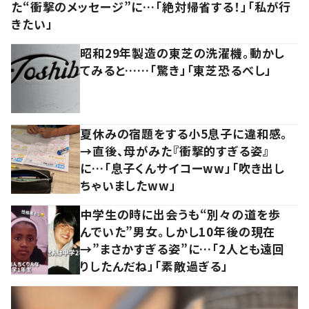
た“衝撃のメッセージ”に…「絶対帰省する！」「私が行
きたい」
昭和29年製造の東芝の洗濯機。動かし
てみると……「驚き」「東芝恐るべし」
夏休みの宿題をする小5息子に違和感。
→直後、母がみた『衝撃的すぎる姿』
に…「息子くんサイコーww」「吹き出し
ちゃいましたww」
中学生の時に出会うも“別々の道を歩
んでいた”男女。しかし10年後の現在
→”まさかすぎる姿”に…「2人とも遠回
りしたんだね」「素敵過ぎる」