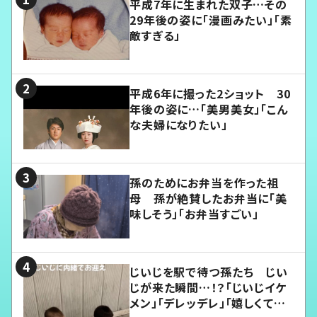
平成7年に生まれた双子…その
29年後の姿に「漫画みたい」「素
敵すぎる」
平成6年に撮った2ショット 30
年後の姿に…「美男美女」「こん
な夫婦になりたい」
孫のためにお弁当を作った祖
母 孫が絶賛したお弁当に「美
味しそう」「お弁当すごい」
じいじを駅で待つ孫たち じい
じが来た瞬間…！？「じいじイケ
メン」「デレッデレ」「嬉しくて可