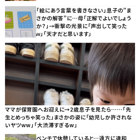
「絵にあう言葉を書きなさい」息子の”ま
さかの解答”に…母「正解でよいでしょう
か？」→衝撃の光景に「声出して笑った
ｗ」「天才だと思います」
ママが保育園へお迎えに→2歳息子を見たら……「先
生とめっちゃ笑った」まさかの姿に「幼児しか許されな
いヤツww」「大渋滞すぎるw」
ベンチで休憩していると…遠方に違和