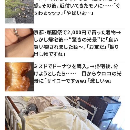
感。その後、近付いてきたモノに……「ぐ
ぅわぁッッッ」「やばいよ…」
京都・祇園祭で2,000円で買った着物→
しかし帰宅後…“驚きの光景”に「良い
買い物されましたね～」「お宝だ」「掘り
出し物ですね」
ミスドでドーナツを購入。→帰宅後、分
けようとしたら…… 目からウロコの光
景に「サイコーですww」「激しいw」