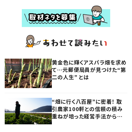
黄金色に輝くアスパラ畑を求め
て…元郵便局員が見つけた“第
二の人生” とは
“畑に行く八百屋”に密着！ 取
引農家100軒との信頼の積み
重ねが培った経営手法から見
えてきたのは、健康的な経済の
あり方だった