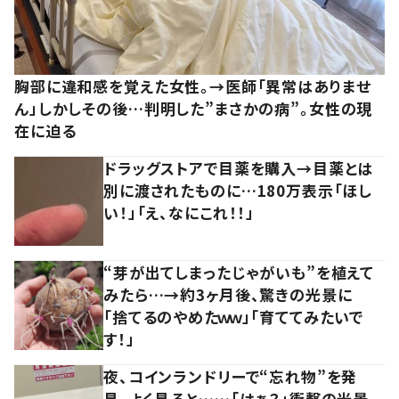
胸部に違和感を覚えた女性。→医師「異常はありませ
ん」しかしその後…判明した”まさかの病”。女性の現
在に迫る
ドラッグストアで目薬を購入→目薬とは
別に渡されたものに…180万表示「ほし
い！」「え、なにこれ！！」
“芽が出てしまったじゃがいも”を植えて
みたら…→約3ヶ月後、驚きの光景に
「捨てるのやめたｗｗ」「育ててみたいで
す！」
夜、コインランドリーで“忘れ物”を発
見。よく見ると……「はぁ？」衝撃の光景