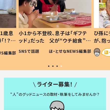
1歳息
小1から不登校、息子は「ギフテ
ひ孫に
「！？」
ッド」だった 父が“ウチ給食”を
が、抱
に「可愛
作り続ける理由とは #令和の親
「涙が
SNSで話題
ほ・とせなNEWS編集部
WS編集部
#令和の子
い」
ライター募集！
“人”のグッドニュースの取材・執筆をしてみませんか？