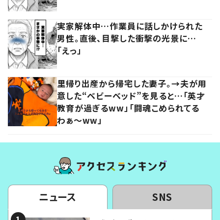
実家解体中…作業員に話しかけられた
男性。直後、目撃した衝撃の光景に…
「えっ」
里帰り出産から帰宅した妻子。→夫が用
意した“ベビーベッド”を見ると…「英才
教育が過ぎるww」「闘魂こめられてる
わぁ～ww」
ニュース
SNS