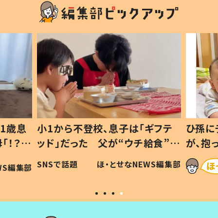
1歳息
小1から不登校、息子は「ギフテ
ひ孫に
「！？」
ッド」だった 父が“ウチ給食”を
が、抱
に「可愛
作り続ける理由とは #令和の親
「涙が
SNSで話題
ほ・とせなNEWS編集部
WS編集部
#令和の子
い」