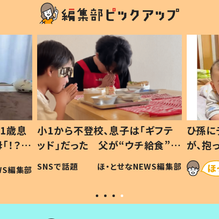
1歳息
小1から不登校、息子は「ギフテ
ひ孫に
「！？」
ッド」だった 父が“ウチ給食”を
が、抱
に「可愛
作り続ける理由とは #令和の親
「涙が
SNSで話題
ほ・とせなNEWS編集部
WS編集部
#令和の子
い」