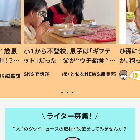
1歳息
小1から不登校、息子は「ギフテ
ひ孫に
「！？」
ッド」だった 父が“ウチ給食”を
が、抱
に「可愛
作り続ける理由とは #令和の親
「涙が
SNSで話題
ほ・とせなNEWS編集部
WS編集部
#令和の子
い」
ライター募集！
“人”のグッドニュースの取材・執筆をしてみませんか？