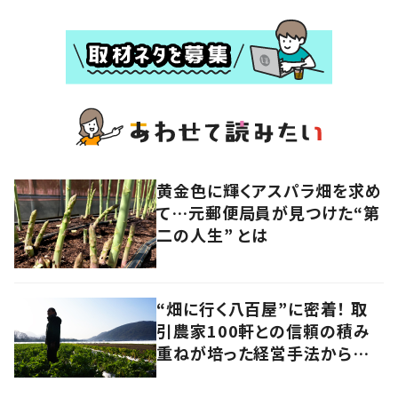
黄金色に輝くアスパラ畑を求め
て…元郵便局員が見つけた“第
二の人生” とは
“畑に行く八百屋”に密着！ 取
引農家100軒との信頼の積み
重ねが培った経営手法から見
えてきたのは、健康的な経済の
あり方だった