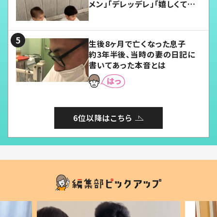
メン」「デレッデレ」「嬉しくて可
愛くてたまらない」「幸せになれ
る」
生後8ヶ月で亡くなった息子
約3年半後、当時の妻の日記に
書いてあった本音とは
6位以降はこちら