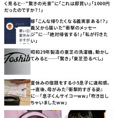
く見ると…“驚きの光景”に「これは即買い」「1000円
だったのですか？！」
嫁「こんな帰りたくなる義実家ある！？」
義父から届いた“衝撃のメッセー
ジ”に…「絶対帰省する！」「私が行きた
い」
昭和29年製造の東芝の洗濯機。動かし
てみると……「驚き」「東芝恐るべし」
夏休みの宿題をする小5息子に違和感。
→直後、母がみた『衝撃的すぎる姿』
に…「息子くんサイコーww」「吹き出し
ちゃいましたww」