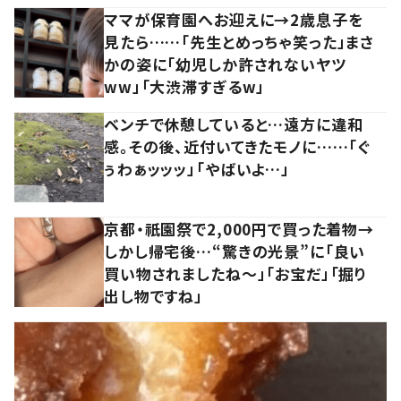
ママが保育園へお迎えに→2歳息子を
見たら……「先生とめっちゃ笑った」まさ
かの姿に「幼児しか許されないヤツ
ww」「大渋滞すぎるw」
ベンチで休憩していると…遠方に違和
感。その後、近付いてきたモノに……「ぐ
ぅわぁッッッ」「やばいよ…」
京都・祇園祭で2,000円で買った着物→
しかし帰宅後…“驚きの光景”に「良い
買い物されましたね～」「お宝だ」「掘り
出し物ですね」