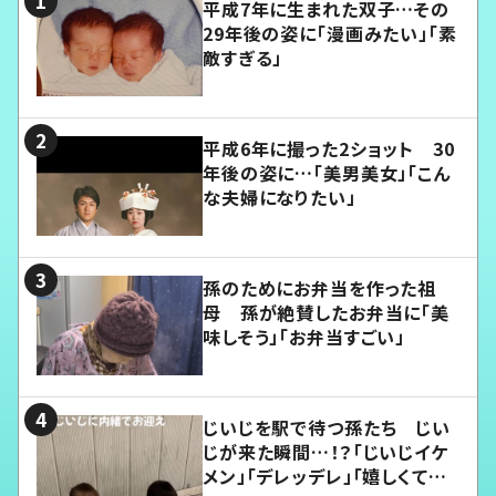
平成7年に生まれた双子…その
29年後の姿に「漫画みたい」「素
敵すぎる」
平成6年に撮った2ショット 30
年後の姿に…「美男美女」「こん
な夫婦になりたい」
孫のためにお弁当を作った祖
母 孫が絶賛したお弁当に「美
味しそう」「お弁当すごい」
じいじを駅で待つ孫たち じい
じが来た瞬間…！？「じいじイケ
メン」「デレッデレ」「嬉しくて可