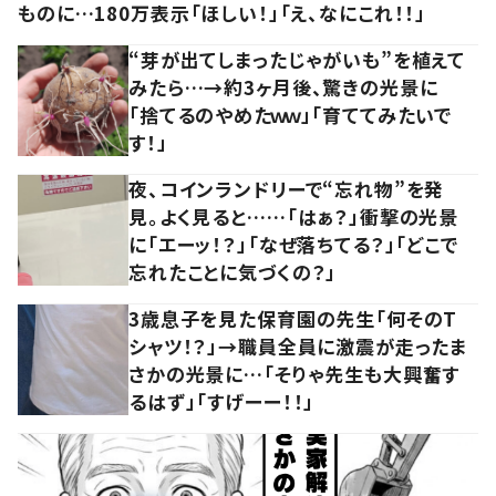
ものに…180万表示「ほしい！」「え、なにこれ！！」
“芽が出てしまったじゃがいも”を植えて
みたら…→約3ヶ月後、驚きの光景に
「捨てるのやめたｗｗ」「育ててみたいで
す！」
夜、コインランドリーで“忘れ物”を発
見。よく見ると……「はぁ？」衝撃の光景
に「エーッ！？」「なぜ落ちてる？」「どこで
忘れたことに気づくの？」
3歳息子を見た保育園の先生「何そのT
シャツ！？」→職員全員に激震が走ったま
さかの光景に…「そりゃ先生も大興奮す
るはず」「すげーー！！」