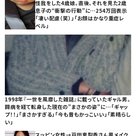
怪我をした4歳娘。直後、それを見た2歳
息子の“衝撃の行動”に…254万回表示
「凄い配慮（笑）」「お顔はかなり重症レ
ベル」
1998年『一世を風靡した雑誌』に載っていたギャル男。
闘病を経て転身した現在の”まさかの姿”に…「ギャッ
プ！！」「まさかすぎる」「今も昔もかっこいい」「素晴らし
い」
スッピン女性→戸田恵梨香さん風メイク