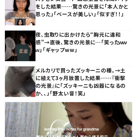
をした結果……驚きの光景に「本人かと
思った」「ベースが美しい」「似すぎ！！」
夜、虫取りに出かけたら“胸元に違和
感”→直後、驚きの光景に…「笑ったｗｗ
ｗ」「ギャップww」
メルカリで買ったズッキーニの種。→土
に植えて3ヶ月放置した結果……『衝撃
の光景』に「ズッキーニも凶器になるの
か、、」「野太い音！笑」