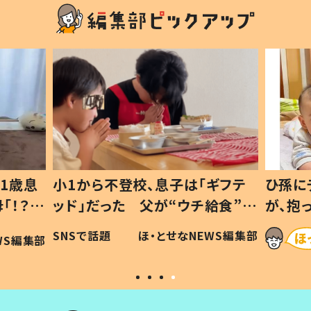
1歳息
小1から不登校、息子は「ギフテ
ひ孫に
「！？」
ッド」だった 父が“ウチ給食”を
が、抱
に「可愛
作り続ける理由とは #令和の親
「涙が
SNSで話題
ほ・とせなNEWS編集部
WS編集部
#令和の子
い」