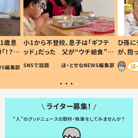
1歳息
小1から不登校、息子は「ギフテ
ひ孫に
「！？」
ッド」だった 父が“ウチ給食”を
が、抱
に「可愛
作り続ける理由とは #令和の親
「涙が
SNSで話題
ほ・とせなNEWS編集部
WS編集部
#令和の子
い」
ライター募集！
“人”のグッドニュースの取材・執筆をしてみませんか？