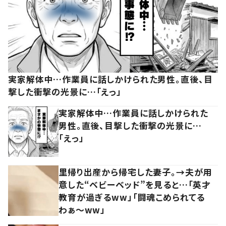
実家解体中…作業員に話しかけられた男性。直後、目
撃した衝撃の光景に…「えっ」
実家解体中…作業員に話しかけられた
男性。直後、目撃した衝撃の光景に…
「えっ」
里帰り出産から帰宅した妻子。→夫が用
意した“ベビーベッド”を見ると…「英才
教育が過ぎるww」「闘魂こめられてる
わぁ～ww」