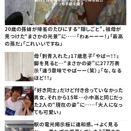
20歳の孫娘が帰省のたびにする“隠しごと”。祖母が
見つけた“まさかの光景”に……「わぁーーー！」「最高
の孫だ」「これいいですね」
母「刺青入れた」17歳息子「やばー！！」
脚を見ると…“まさかの姿”に277万表
示「違う意味でやばーー（笑）」「な、なる
ほど！！」
「好き同士」だけど付き合っていなかった
男女。それから15年…小中高と同じだっ
た2人の“現在の姿”に……「大人になっ
ても可愛い」
駅の電光掲示板に違和感。→よく見る