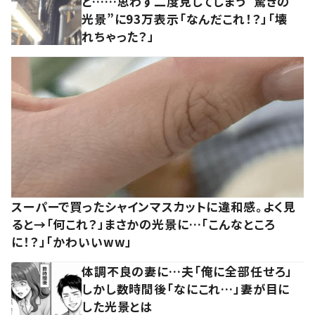
と……思わず二度見してしまう”驚きの
光景”に93万表示「なんだこれ！？」「壊
れちゃった？」
スーパーで買ったシャインマスカットに違和感。よく見
ると→「何これ？」まさかの光景に…「こんなところ
に！？」「かわいいww」
体調不良の妻に…夫「俺に全部任せろ」
しかし数時間後「なにこれ…」妻が目に
した光景とは