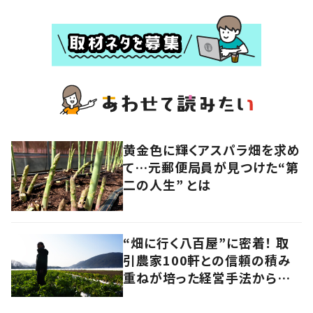
黄金色に輝くアスパラ畑を求め
て…元郵便局員が見つけた“第
二の人生” とは
“畑に行く八百屋”に密着！ 取
引農家100軒との信頼の積み
重ねが培った経営手法から見
えてきたのは、健康的な経済の
あり方だった