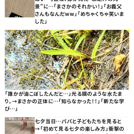
景”に…「まさかのそれかい！」「お義父
さんもなんだww」「めちゃくちゃ笑いま
した」
「誰かが油こぼしたんだと…」光る膜のような水たま
り。→まさかの正体に…「知らなかった！！」「新たな学
び…」
七夕当日…パパと子どもたちを見ると
→「初めて見る七夕の楽しみ方」衝撃の