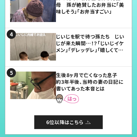
母 孫が絶賛したお弁当に「美
味しそう」「お弁当すごい」
じいじを駅で待つ孫たち じい
じが来た瞬間…！？「じいじイケ
メン」「デレッデレ」「嬉しくて可
愛くてたまらない」「幸せになれ
る」
生後8ヶ月で亡くなった息子
約3年半後、当時の妻の日記に
書いてあった本音とは
6位以降はこちら