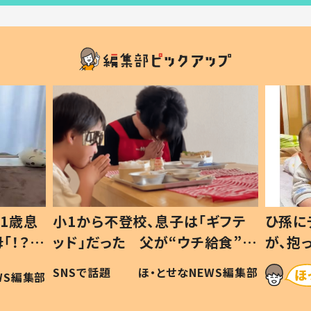
1歳息
小1から不登校、息子は「ギフテ
ひ孫に
「！？」
ッド」だった 父が“ウチ給食”を
が、抱
に「可愛
作り続ける理由とは #令和の親
「涙が
SNSで話題
ほ・とせなNEWS編集部
WS編集部
#令和の子
い」