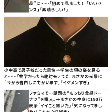
品”に……「初めて見ました！」「いいセ
ンス」「素晴らしい！」
小中高で男子校だった男性→学生の頃の姿を見る
と……「共学だったら絶対モテてた」まさかの光景に
「今から告白しに向かいます」「イケメンすぎ」
ファミマで…話題の“もっちり食感ドー
ナツ”を購入。→まさかの中身に190万
表示「イイこと聞いた」「気になってまし
た」「これかなり好き」