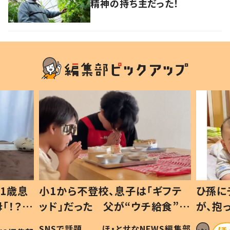
精神の持ち主だった！
1歳息
小1から不登校、息子は「ギフテ
ひ孫に
「！？」
ッド」だった 父が“ウチ給食”を
が、抱
に「可愛
作り続ける理由とは #令和の親
「涙が
SNSで話題
ほ・とせなNEWS編集部