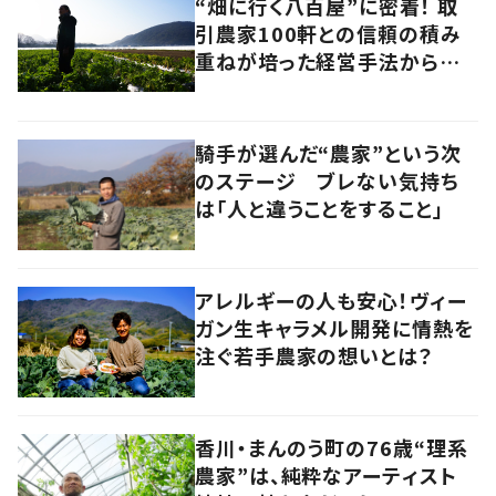
“畑に行く八百屋”に密着！ 取
引農家100軒との信頼の積み
重ねが培った経営手法から見
えてきたのは、健康的な経済の
あり方だった
騎手が選んだ“農家”という次
のステージ ブレない気持ち
は「人と違うことをすること」
アレルギーの人も安心！ヴィー
ガン生キャラメル開発に情熱を
注ぐ若手農家の想いとは？
香川・まんのう町の76歳“理系
農家”は、純粋なアーティスト