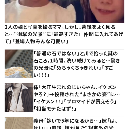
2人の娘と写真を撮るママ。しかし、背後をよく見る
と…“衝撃の光景”に「最高すぎた」「仲間に入れてあげ
て」「登場人物みんな可愛い」
「普通の石ではない」と川で拾った謎の
石ころ。1時間、洗い続けてみると…驚き
の光景に「めちゃくちゃきれい」「すご
い！！！」
孫「大正生まれのじいちゃん、イケメン
やろ？」→投稿された“まさかの姿”に…
「イケメン！！」「ブロマイドが買えそう」
「相当モテたはず！」
義母「嫁いで5年になるから…」嫁「は、
はい…」直後、嫁が見た“想定外の光