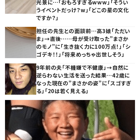
光景に…「おもろすぎるwww」「そうい
うイベントだっけ？w」「どこの星の文化
ですか？」
担任の先生との面談前…高3娘「ただい
ま」→直後……母が受け取った”まさか
のモノ”に「生き抜く力に100万点！」「シ
ゴデキ！！」「将来めっちゃ出世しそう」
9年前の夫「不機嫌で不健康」→自然に
逆らわない生活を送った結果…42歳に
なった現在の”まさかの姿”に「スゴすぎ
る」「20は若く見える」