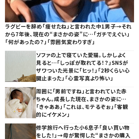
ラグビーを辞め「痩せたね」と言われた中1男子→それ
から7年後、現在の“まさかの姿”に…「ガチでえぐい」
「何があったの？」「雰囲気変わりすぎ」
ソファの上で寝ていた愛猫。しかしよく
見ると…「しっぽが取れてる！？」SNSが
ザワついた光景に「ヒッ！」「2秒くらい心
臓止まった」「心霊写真より怖い」
周囲に「男前ですね」と言われていた赤
ちゃん。成長した現在、まさかの姿に…
「きゃああ」「これは、モテるぞぉ」「客観
的にイケメン」
修学旅行へ行った小6息子「良い買い物
をした！」→母が驚愕した“まさかの購入