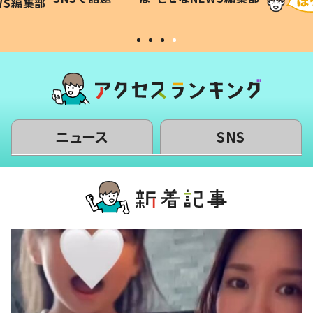
WS編集部
#令和の子
い」
ニュース
SNS