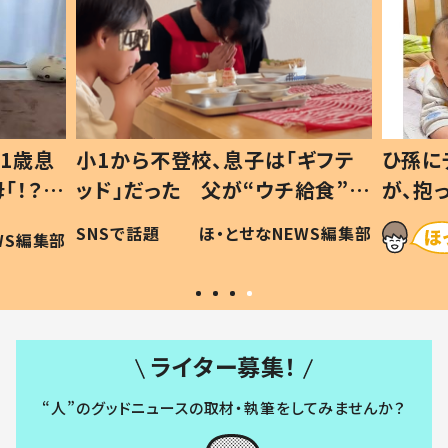
1歳息
小1から不登校、息子は「ギフテ
ひ孫に
「！？」
ッド」だった 父が“ウチ給食”を
が、抱
に「可愛
作り続ける理由とは #令和の親
「涙が
SNSで話題
ほ・とせなNEWS編集部
WS編集部
#令和の子
い」
ライター募集！
“人”のグッドニュースの取材・執筆をしてみませんか？