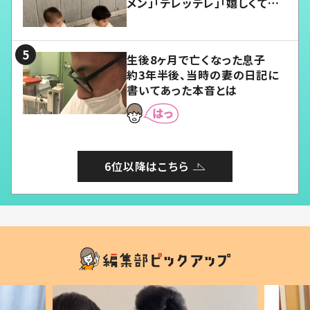
メン」「デレッデレ」「嬉しくて可
愛くてたまらない」「幸せになれ
る」
生後8ヶ月で亡くなった息子
約3年半後、当時の妻の日記に
書いてあった本音とは
6位以降はこちら