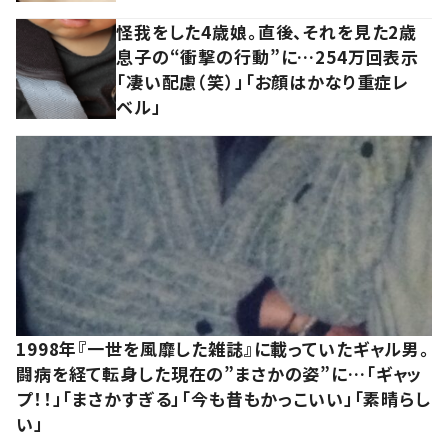
怪我をした4歳娘。直後、それを見た2歳
息子の“衝撃の行動”に…254万回表示
「凄い配慮（笑）」「お顔はかなり重症レ
ベル」
1998年『一世を風靡した雑誌』に載っていたギャル男。
闘病を経て転身した現在の”まさかの姿”に…「ギャッ
プ！！」「まさかすぎる」「今も昔もかっこいい」「素晴らし
い」