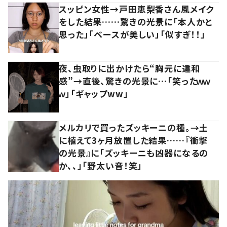
スッピン女性→戸田恵梨香さん風メイク
をした結果……驚きの光景に「本人かと
思った」「ベースが美しい」「似すぎ！！」
夜、虫取りに出かけたら“胸元に違和
感”→直後、驚きの光景に…「笑ったｗｗ
ｗ」「ギャップww」
メルカリで買ったズッキーニの種。→土
に植えて3ヶ月放置した結果……『衝撃
の光景』に「ズッキーニも凶器になるの
か、、」「野太い音！笑」