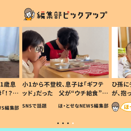
1歳息
小1から不登校、息子は「ギフテ
ひ孫に
「！？」
ッド」だった 父が“ウチ給食”を
が、抱
に「可愛
作り続ける理由とは #令和の親
「涙が
SNSで話題
ほ・とせなNEWS編集部
WS編集部
#令和の子
い」