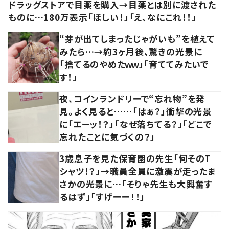
ドラッグストアで目薬を購入→目薬とは別に渡された
ものに…180万表示「ほしい！」「え、なにこれ！！」
“芽が出てしまったじゃがいも”を植えて
みたら…→約3ヶ月後、驚きの光景に
「捨てるのやめたｗｗ」「育ててみたいで
す！」
夜、コインランドリーで“忘れ物”を発
見。よく見ると……「はぁ？」衝撃の光景
に「エーッ！？」「なぜ落ちてる？」「どこで
忘れたことに気づくの？」
3歳息子を見た保育園の先生「何そのT
シャツ！？」→職員全員に激震が走ったま
さかの光景に…「そりゃ先生も大興奮す
るはず」「すげーー！！」