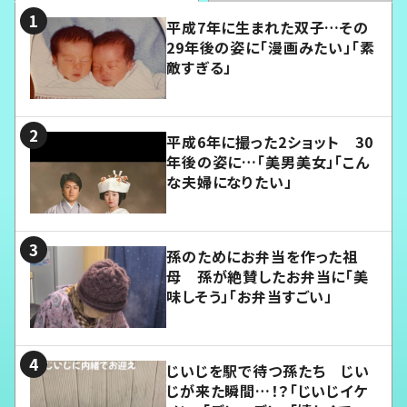
平成7年に生まれた双子…その
29年後の姿に「漫画みたい」「素
敵すぎる」
平成6年に撮った2ショット 30
年後の姿に…「美男美女」「こん
な夫婦になりたい」
孫のためにお弁当を作った祖
母 孫が絶賛したお弁当に「美
味しそう」「お弁当すごい」
じいじを駅で待つ孫たち じい
じが来た瞬間…！？「じいじイケ