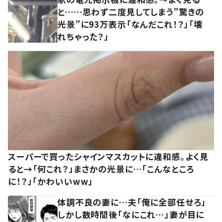
と……思わず二度見してしまう”驚きの
光景”に93万表示「なんだこれ！？」「壊
れちゃった？」
スーパーで買ったシャインマスカットに違和感。よく見
ると→「何これ？」まさかの光景に…「こんなところ
に！？」「かわいいww」
体調不良の妻に…夫「俺に全部任せろ」
しかし数時間後「なにこれ…」妻が目に