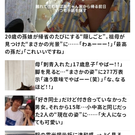
20歳の孫娘が帰省のたびにする“隠しごと”。祖母が
見つけた“まさかの光景”に……「わぁーーー！」「最高
の孫だ」「これいいですね」
母「刺青入れた」17歳息子「やばー！！」
脚を見ると…“まさかの姿”に277万表
示「違う意味でやばーー（笑）」「な、なる
ほど！！」
「好き同士」だけど付き合っていなかった
男女。それから15年…小中高と同じだっ
た2人の“現在の姿”に……「大人になっ
ても可愛い」
駅の電光掲示板に違和感。→よく見る