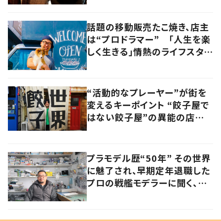
話題の移動販売たこ焼き、店主
は“プロドラマー” 「人生を楽
しく生きる」情熱のライフスタイ
ルを追う
“活動的なプレーヤー”が街を
変えるキーポイント “餃子屋で
はない餃子屋”の異能の店主
が仕掛ける地域ブランディング
とは
プラモデル歴“50年” その世界
に魅了され、早期定年退職した
プロの戦艦モデラーに聞く、充
実したセカンドライフ