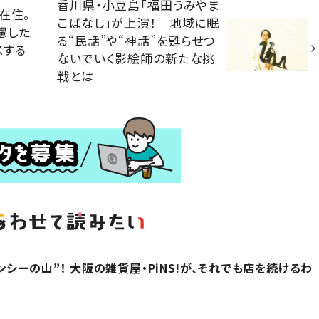
香川県・小豆島「福田うみやま
在住。
こばなし」が上演！ 地域に眠
慮した
る“民話”や“神話”を甦らせつ
スする
ないでいく影絵師の新たな挑
戦とは
シーの山”！ 大阪の雑貨屋・PiNS!が、それでも店を続けるわ