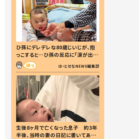
ひ孫にデレデレな80歳じいじが、抱
っこすると…ひ孫の反応に「涙が出ま
した」「可愛くて仕方ない」
ほ・とせなNEWS編集部
生後8ヶ月で亡くなった息子 約3年
半後、当時の妻の日記に書いてあっ