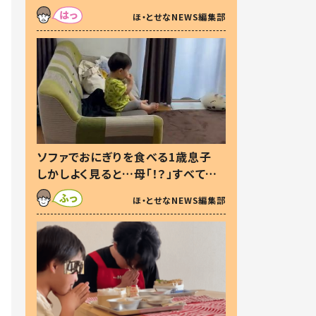
た本音とは
ほ・とせなNEWS編集部
ソファでおにぎりを食べる1歳息子
しかしよく見ると…母「！？」すべてを
察した母の投稿に「可愛いから許
ほ・とせなNEWS編集部
す！」「現行犯〜」