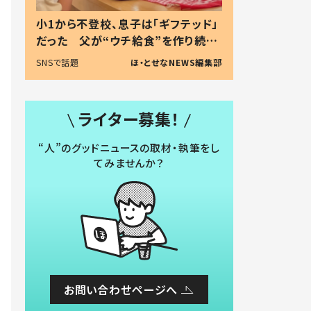
小1から不登校、息子は「ギフテッド」
だった 父が“ウチ給食”を作り続け
る理由とは #令和の親 #令和の子
SNSで話題
ほ・とせなNEWS編集部
ライター募集！
“人”のグッドニュースの取材・執筆をし
てみませんか？
お問い合わせページへ