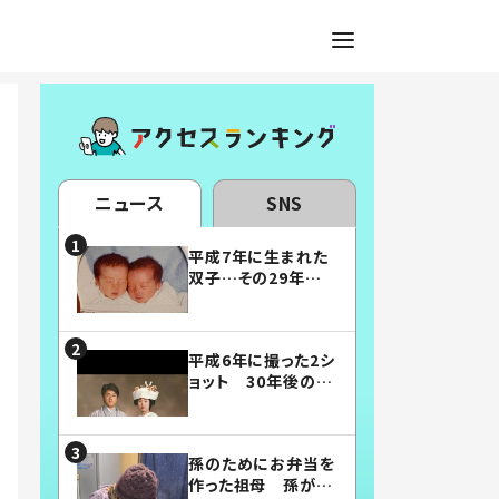
ニュース
SNS
平成7年に生まれた
双子…その29年後
の姿に「漫画みたい」
「素敵すぎる」
平成6年に撮った2シ
ョット 30年後の姿
に…「美男美女」「こ
んな夫婦になりた
い」
孫のためにお弁当を
作った祖母 孫が絶