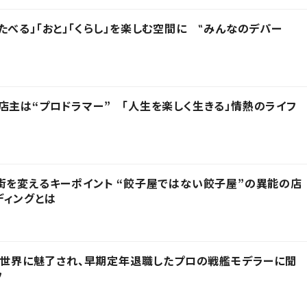
たべる」「おと」「くらし」を楽しむ空間に ‟みんなのデパー
店主は“プロドラマー” 「人生を楽しく生きる」情熱のライフ
街を変えるキーポイント “餃子屋ではない餃子屋”の異能の店
ディングとは
その世界に魅了され、早期定年退職したプロの戦艦モデラーに聞
フ