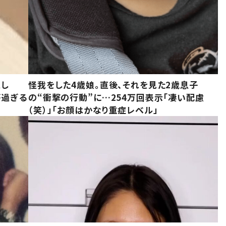
意し
怪我をした4歳娘。直後、それを見た2歳息子
が過ぎる
の“衝撃の行動”に…254万回表示「凄い配慮
（笑）」「お顔はかなり重症レベル」