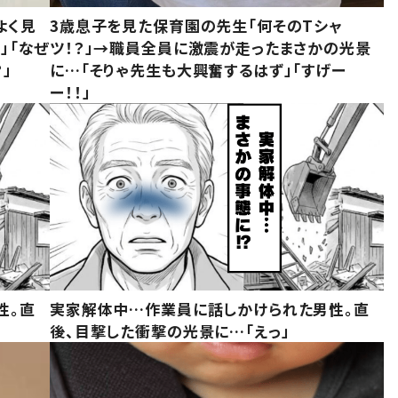
よく見
3歳息子を見た保育園の先生「何そのTシャ
」「なぜ
ツ！？」→職員全員に激震が走ったまさかの光景
」
に…「そりゃ先生も大興奮するはず」「すげー
ー！！」
性。直
実家解体中…作業員に話しかけられた男性。直
後、目撃した衝撃の光景に…「えっ」