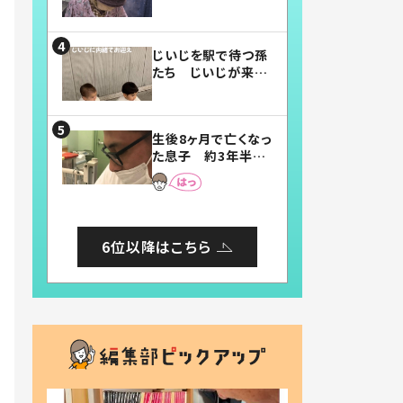
賛したお弁当に「美
味しそう」「お弁当す
ごい」
じいじを駅で待つ孫
たち じいじが来た
瞬間…！？「じいじイ
ケメン」「デレッデレ」
「嬉しくて可愛くてた
生後8ヶ月で亡くなっ
まらない」「幸せにな
た息子 約3年半
れる」
後、当時の妻の日記
に書いてあった本音
とは
6位以降はこちら