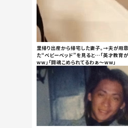
里帰り出産から帰宅した妻子。→夫が用
た“ベビーベッド”を見ると…「英才教育
ww」「闘魂こめられてるわぁ～ww」