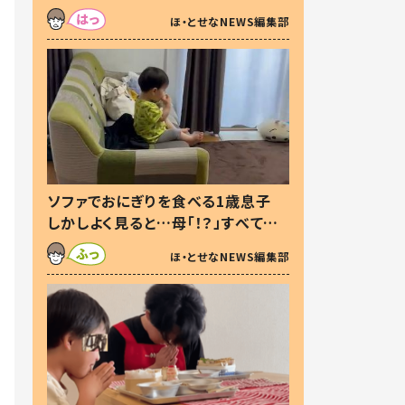
た本音とは
ほ・とせなNEWS編集部
ソファでおにぎりを食べる1歳息子
しかしよく見ると…母「！？」すべてを
察した母の投稿に「可愛いから許
ほ・とせなNEWS編集部
す！」「現行犯〜」