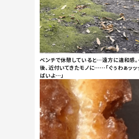
ベンチで休憩していると…遠方に違和感。
後、近付いてきたモノに……「ぐぅわぁッッ
ばいよ…」