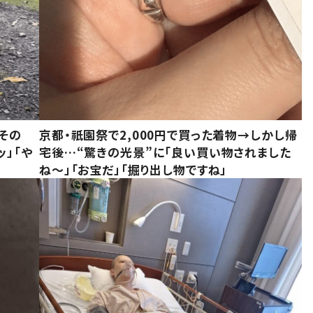
その
京都・祇園祭で2,000円で買った着物→しかし帰
ッ」「や
宅後…“驚きの光景”に「良い買い物されました
ね～」「お宝だ」「掘り出し物ですね」