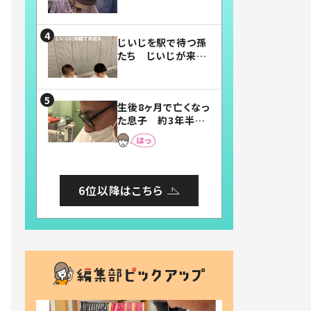
賛したお弁当に「美
味しそう」「お弁当す
ごい」
じいじを駅で待つ孫
たち じいじが来た
瞬間…！？「じいじイ
ケメン」「デレッデレ」
「嬉しくて可愛くてた
生後8ヶ月で亡くなっ
まらない」「幸せにな
た息子 約3年半
れる」
後、当時の妻の日記
に書いてあった本音
とは
6位以降はこちら