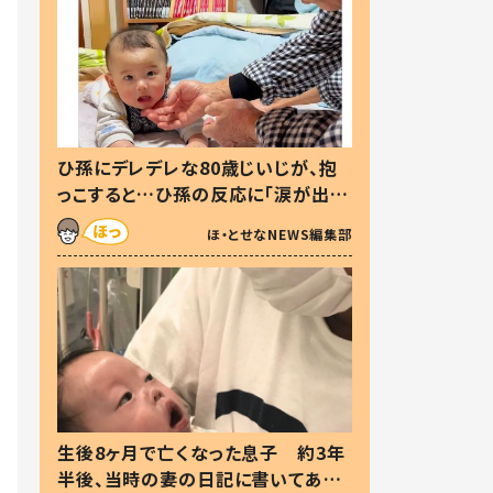
ひ孫にデレデレな80歳じいじが、抱
っこすると…ひ孫の反応に「涙が出ま
した」「可愛くて仕方ない」
ほ・とせなNEWS編集部
生後8ヶ月で亡くなった息子 約3年
半後、当時の妻の日記に書いてあっ