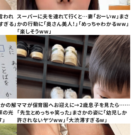
言われ
スーパーに夫を連れて行くと…妻「おーいw」まさ
すぎる」
かの行動に「奥さん美人！」「めっちゃわかるww」
「楽しそうww」
さかの解
ママが保育園へお迎えに→2歳息子を見たら……
撃の光
「先生とめっちゃ笑った」まさかの姿に「幼児しか
す」
許されないヤツww」「大渋滞すぎるw」