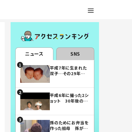
ニュース
SNS
平成7年に生まれた
双子…その29年後
の姿に「漫画みたい」
「素敵すぎる」
平成6年に撮った2シ
ョット 30年後の姿
に…「美男美女」「こ
んな夫婦になりた
い」
孫のためにお弁当を
作った祖母 孫が絶