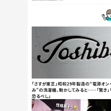
「さすが東芝」昭和29年製造の“電源オン
み”の洗濯機。動かしてみると……「驚き」
恐るべし」