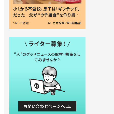
小1から不登校、息子は「ギフテッド」
だった 父が“ウチ給食”を作り続け
る理由とは #令和の親 #令和の子
SNSで話題
ほ・とせなNEWS編集部
ライター募集！
“人”のグッドニュースの取材・執筆をし
てみませんか？
お問い合わせページへ