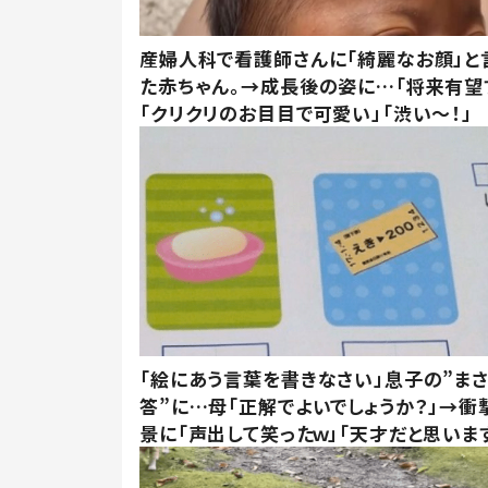
産婦人科で看護師さんに「綺麗なお顔」と
た赤ちゃん。→成長後の姿に…「将来有望
「クリクリのお目目で可愛い」「渋い～！」
「絵にあう言葉を書きなさい」息子の”ま
答”に…母「正解でよいでしょうか？」→衝
景に「声出して笑ったｗ」「天才だと思いま