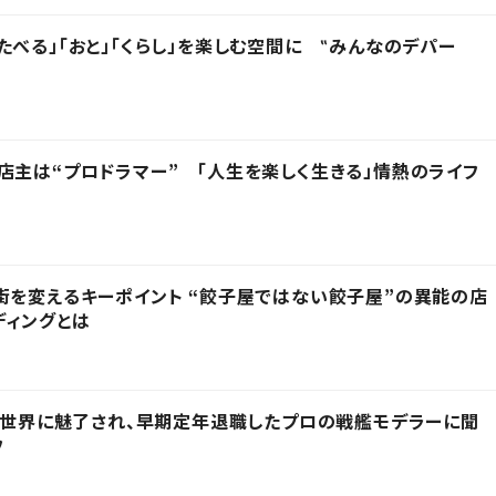
たべる」「おと」「くらし」を楽しむ空間に ‟みんなのデパー
店主は“プロドラマー” 「人生を楽しく生きる」情熱のライフ
街を変えるキーポイント “餃子屋ではない餃子屋”の異能の店
ディングとは
その世界に魅了され、早期定年退職したプロの戦艦モデラーに聞
フ