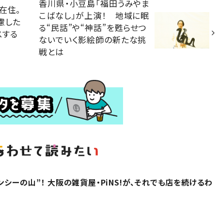
香川県・小豆島「福田うみやま
在住。
こばなし」が上演！ 地域に眠
慮した
る“民話”や“神話”を甦らせつ
スする
ないでいく影絵師の新たな挑
戦とは
シーの山”！ 大阪の雑貨屋・PiNS!が、それでも店を続けるわ