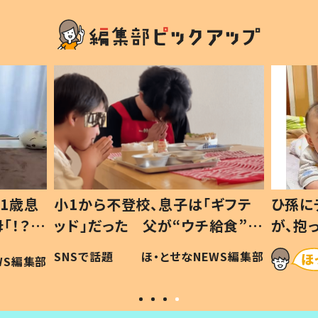
1歳息
小1から不登校、息子は「ギフテ
ひ孫に
「！？」
ッド」だった 父が“ウチ給食”を
が、抱
に「可愛
作り続ける理由とは #令和の親
「涙が
SNSで話題
ほ・とせなNEWS編集部
WS編集部
#令和の子
い」