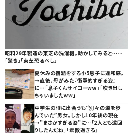
昭和29年製造の東芝の洗濯機。動かしてみると……
「驚き」「東芝恐るべし」
夏休みの宿題をする小5息子に違和感。
→直後、母がみた『衝撃的すぎる姿』
に…「息子くんサイコーww」「吹き出し
ちゃいましたww」
中学生の時に出会うも“別々の道を歩
んでいた”男女。しかし10年後の現在
→”まさかすぎる姿”に…「2人とも遠回
りしたんだね」「素敵過ぎる」