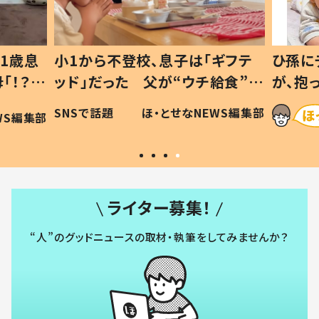
1歳息
小1から不登校、息子は「ギフテ
ひ孫に
「！？」
ッド」だった 父が“ウチ給食”を
が、抱
に「可愛
作り続ける理由とは #令和の親
「涙が
SNSで話題
ほ・とせなNEWS編集部
WS編集部
#令和の子
い」
ライター募集！
“人”のグッドニュースの取材・執筆をしてみませんか？