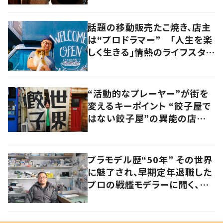
話題の移動販売たこ焼き、店主
は“プロドラマー” 「人生を楽
しく生きる」情熱のライフスタイ
ルを追う
“活動的なプレーヤー”が街を
変えるキーポイント “餃子屋で
はない餃子屋”の異能の店主
が仕掛ける地域ブランディング
とは
プラモデル歴“50年” その世界
に魅了され、早期定年退職した
プロの戦艦モデラーに聞く、充
実したセカンドライフ