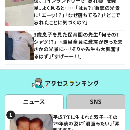
夜、コインランドリーで“忘れ物”を発
見。よく見ると……「はぁ？」衝撃の光景
に「エーッ！？」「なぜ落ちてる？」「どこで
忘れたことに気づくの？」
3歳息子を見た保育園の先生「何そのT
シャツ！？」→職員全員に激震が走ったま
さかの光景に…「そりゃ先生も大興奮す
るはず」「すげーー！！」
ニュース
SNS
平成7年に生まれた双子…その
29年後の姿に「漫画みたい」「素
敵すぎる」