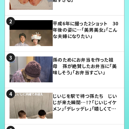
平成6年に撮った2ショット 30
年後の姿に…「美男美女」「こん
な夫婦になりたい」
孫のためにお弁当を作った祖
母 孫が絶賛したお弁当に「美
味しそう」「お弁当すごい」
じいじを駅で待つ孫たち じい
じが来た瞬間…！？「じいじイケ
メン」「デレッデレ」「嬉しくて可
愛くてたまらない」「幸せになれ
る」