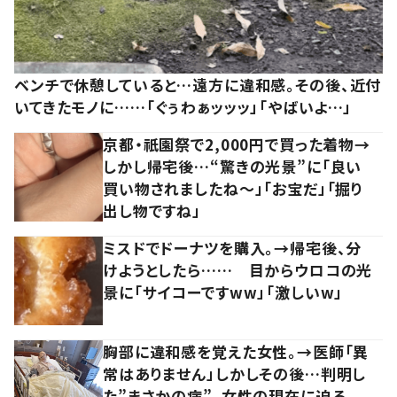
ベンチで休憩していると…遠方に違和感。その後、近付
いてきたモノに……「ぐぅわぁッッッ」「やばいよ…」
京都・祇園祭で2,000円で買った着物→
しかし帰宅後…“驚きの光景”に「良い
買い物されましたね～」「お宝だ」「掘り
出し物ですね」
ミスドでドーナツを購入。→帰宅後、分
けようとしたら…… 目からウロコの光
景に「サイコーですww」「激しいw」
胸部に違和感を覚えた女性。→医師「異
常はありません」しかしその後…判明し
た”まさかの病”。女性の現在に迫る