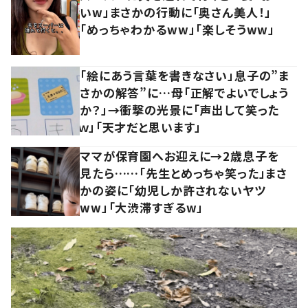
いw」まさかの行動に「奥さん美人！」
「めっちゃわかるww」「楽しそうww」
「絵にあう言葉を書きなさい」息子の”ま
さかの解答”に…母「正解でよいでしょう
か？」→衝撃の光景に「声出して笑った
ｗ」「天才だと思います」
ママが保育園へお迎えに→2歳息子を
見たら……「先生とめっちゃ笑った」まさ
かの姿に「幼児しか許されないヤツ
ww」「大渋滞すぎるw」