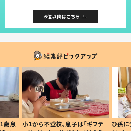
6位以降はこちら
1歳息
小1から不登校、息子は「ギフテ
ひ孫に