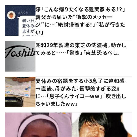
嫁「こんな帰りたくなる義実家ある！？」
義父から届いた“衝撃のメッセー
ジ”に…「絶対帰省する！」「私が行きた
い」
昭和29年製造の東芝の洗濯機。動かし
てみると……「驚き」「東芝恐るべし」
夏休みの宿題をする小5息子に違和感。
→直後、母がみた『衝撃的すぎる姿』
に…「息子くんサイコーww」「吹き出し
ちゃいましたww」