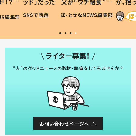
「！？」
ッド」だった 父が“ウチ給食”を
が、抱
に「可愛
作り続ける理由とは #令和の親
「涙が
SNSで話題
ほ・とせなNEWS編集部
WS編集部
#令和の子
い」
ライター募集！
“人”のグッドニュースの取材・執筆をしてみませんか？
お問い合わせページへ