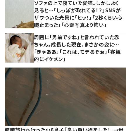
ソファの上で寝ていた愛猫。しかしよく
見ると…「しっぽが取れてる！？」SNSが
ザワついた光景に「ヒッ！」「2秒くらい心
臓止まった」「心霊写真より怖い」
周囲に「男前ですね」と言われていた赤
ちゃん。成長した現在、まさかの姿に…
「きゃああ」「これは、モテるぞぉ」「客観
的にイケメン」
修学旅行へ行った小6息子「良い買い物をした！」→母