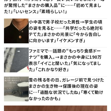
が驚愕した“まさかの購入品”に……「初めて見まし
た！」「いいセンス」「素晴らしい！」
小中高で男子校だった男性→学生の頃
の姿を見ると……「共学だったら絶対モ
テてた」まさかの光景に「今から告白し
に向かいます」「イケメンすぎ」
ファミマで…話題の“もっちり食感ドー
ナツ”を購入。→まさかの中身に190万
表示「イイこと聞いた」「気になってまし
た」「これかなり好き」
雪の残る冬の日、ガレージ前で見つけた
まさかの生き物→保護後の現在の姿
に…「過酷な状況でしたね」「寒くて動け
なかったのかも」