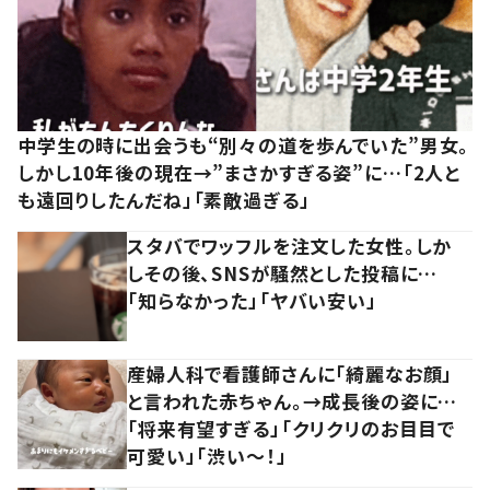
中学生の時に出会うも“別々の道を歩んでいた”男女。
しかし10年後の現在→”まさかすぎる姿”に…「2人と
も遠回りしたんだね」「素敵過ぎる」
スタバでワッフルを注文した女性。しか
しその後、SNSが騒然とした投稿に…
「知らなかった」「ヤバい安い」
産婦人科で看護師さんに「綺麗なお顔」
と言われた赤ちゃん。→成長後の姿に…
「将来有望すぎる」「クリクリのお目目で
可愛い」「渋い～！」