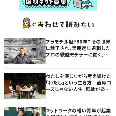
プラモデル歴“50年” その世界
に魅了され、早期定年退職した
プロの戦艦モデラーに聞く、充
実したセカンドライフ
わたしを演じながら考え続けた
「わたし」という生き方 直線コ
ースじゃない人生。無駄がある
から面白い！
フットワークの軽い青年が起業