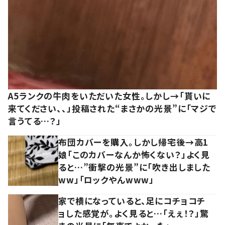
A5ランクの牛肉をいただいた女性。しかし→「貰いに
来てください、、」投稿された“まさかの光景”に「マジで
言うてる…？」
布団カバーを購入。しかし帰宅後→高1
娘「このカバーなんか怖くない？」よく見
ると…”衝撃の光景”に「吹き出しました
ww」「ロックやんwww」
家で横になっていると、足にコチョコチ
ョした感覚が。よく見ると…「えぇ！？」驚