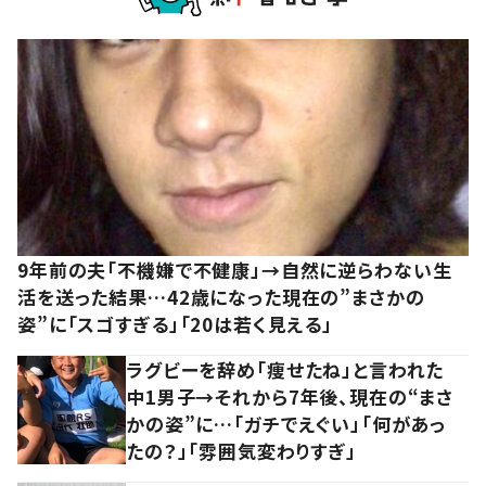
9年前の夫「不機嫌で不健康」→自然に逆らわない生
活を送った結果…42歳になった現在の”まさかの
姿”に「スゴすぎる」「20は若く見える」
ラグビーを辞め「痩せたね」と言われた
中1男子→それから7年後、現在の“まさ
かの姿”に…「ガチでえぐい」「何があっ
たの？」「雰囲気変わりすぎ」