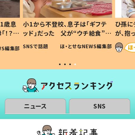
1歳息
小1から不登校、息子は「ギフテ
ひ孫に
「！？」
ッド」だった 父が“ウチ給食”を
が、抱
に「可愛
作り続ける理由とは #令和の親
「涙が
SNSで話題
ほ・とせなNEWS編集部
WS編集部
#令和の子
い」
ニュース
SNS