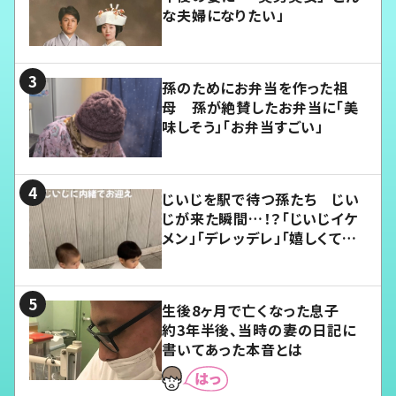
な夫婦になりたい」
孫のためにお弁当を作った祖
母 孫が絶賛したお弁当に「美
味しそう」「お弁当すごい」
じいじを駅で待つ孫たち じい
じが来た瞬間…！？「じいじイケ
メン」「デレッデレ」「嬉しくて可
愛くてたまらない」「幸せになれ
る」
生後8ヶ月で亡くなった息子
約3年半後、当時の妻の日記に
書いてあった本音とは