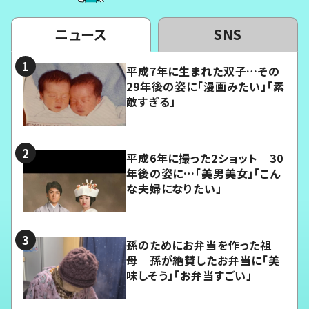
ニュース
SNS
平成7年に生まれた双子…その
29年後の姿に「漫画みたい」「素
敵すぎる」
平成6年に撮った2ショット 30
年後の姿に…「美男美女」「こん
な夫婦になりたい」
孫のためにお弁当を作った祖
母 孫が絶賛したお弁当に「美
味しそう」「お弁当すごい」