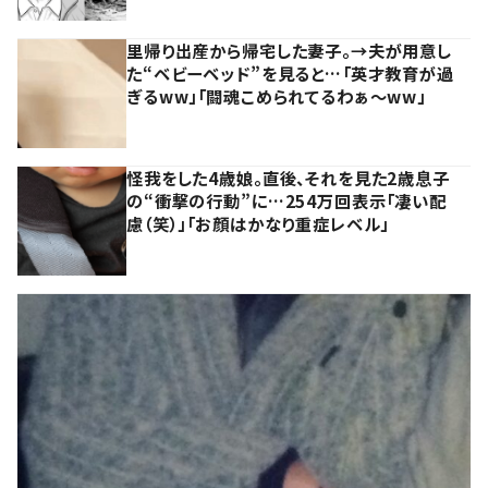
里帰り出産から帰宅した妻子。→夫が用意し
た“ベビーベッド”を見ると…「英才教育が過
ぎるww」「闘魂こめられてるわぁ～ww」
怪我をした4歳娘。直後、それを見た2歳息子
の“衝撃の行動”に…254万回表示「凄い配
慮（笑）」「お顔はかなり重症レベル」