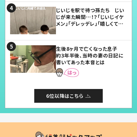
じいじを駅で待つ孫たち じい
じが来た瞬間…！？「じいじイケ
メン」「デレッデレ」「嬉しくて可
愛くてたまらない」「幸せになれ
る」
生後8ヶ月で亡くなった息子
約3年半後、当時の妻の日記に
書いてあった本音とは
6位以降はこちら