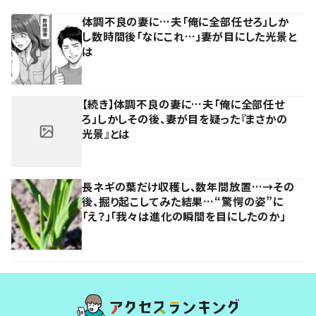
体調不良の妻に…夫「俺に全部任せろ」しか
し数時間後「なにこれ…」妻が目にした光景と
は
【続き】体調不良の妻に…夫「俺に全部任せ
ろ」しかしその後、妻が目を疑った『まさかの
光景』とは
長ネギの葉だけ収穫し、数年間放置…→その
後、掘り起こしてみた結果…“驚愕の姿”に
「え？」「我々は進化の瞬間を目にしたのか」