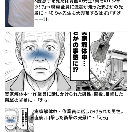
3歳息子を見た保育園の先生「何そのTシャ
ツ！？」→職員全員に激震が走ったまさかの光
景に…「そりゃ先生も大興奮するはず」「すげ
ーー！！」
実家解体中…作業員に話しかけられた男性。直後、目撃した
衝撃の光景に…「えっ」
実家解体中…作業員に話しかけられた男性。
直後、目撃した衝撃の光景に…「えっ」