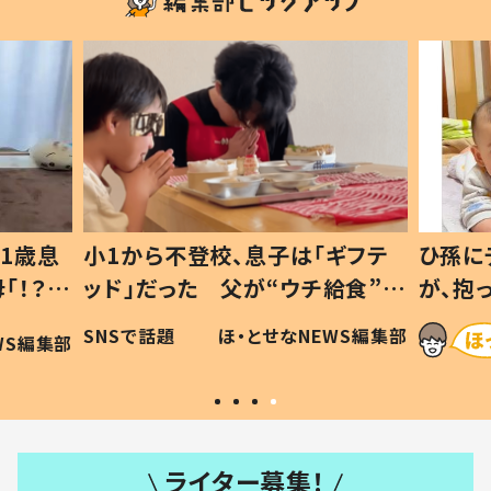
1歳息
小1から不登校、息子は「ギフテ
ひ孫に
「！？」
ッド」だった 父が“ウチ給食”を
が、抱
に「可愛
作り続ける理由とは #令和の親
「涙が
SNSで話題
ほ・とせなNEWS編集部
WS編集部
#令和の子
い」
ライター募集！