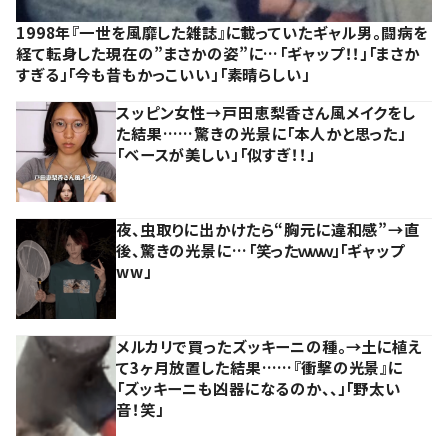
1998年『一世を風靡した雑誌』に載っていたギャル男。闘病を
経て転身した現在の”まさかの姿”に…「ギャップ！！」「まさか
すぎる」「今も昔もかっこいい」「素晴らしい」
スッピン女性→戸田恵梨香さん風メイクをし
た結果……驚きの光景に「本人かと思った」
「ベースが美しい」「似すぎ！！」
夜、虫取りに出かけたら“胸元に違和感”→直
後、驚きの光景に…「笑ったｗｗｗ」「ギャップ
ww」
メルカリで買ったズッキーニの種。→土に植え
て3ヶ月放置した結果……『衝撃の光景』に
「ズッキーニも凶器になるのか、、」「野太い
音！笑」