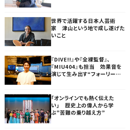
世界で活躍する日本人芸術
家 津山という地で成し遂げた
いこと
『DIVE!!』や『全裸監督』、
『MIU404』も担当 効果音を
演じて生み出す“フォーリーア
ーティスト“の職人技
「オンラインでも熱く伝えた
い」 歴史上の偉人から学
ぶ”苦難の乗り越え方”