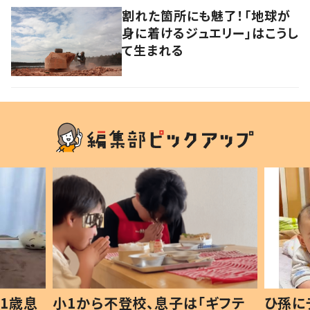
割れた箇所にも魅了！「地球が
身に着けるジュエリー」はこうし
て生まれる
1歳息
小1から不登校、息子は「ギフテ
ひ孫に