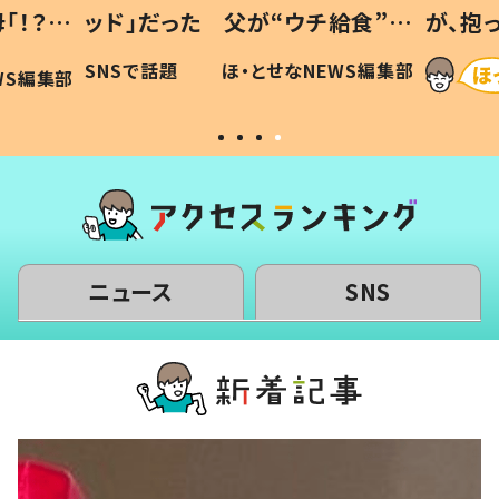
「！？」
ッド」だった 父が“ウチ給食”を
が、抱
に「可愛
作り続ける理由とは #令和の親
「涙が
SNSで話題
ほ・とせなNEWS編集部
WS編集部
#令和の子
い」
ニュース
SNS