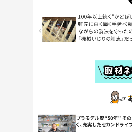
100年以上続く“かどぼ
軒先に白く輝く手延べ
ながらの製法を守った
「機械いじりの知恵」だ
プラモデル歴“50年” 
く、充実したセカンドライ