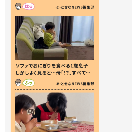
た本音とは
ほ・とせなNEWS編集部
ソファでおにぎりを食べる1歳息子
しかしよく見ると…母「！？」すべてを
察した母の投稿に「可愛いから許
ほ・とせなNEWS編集部
す！」「現行犯〜」