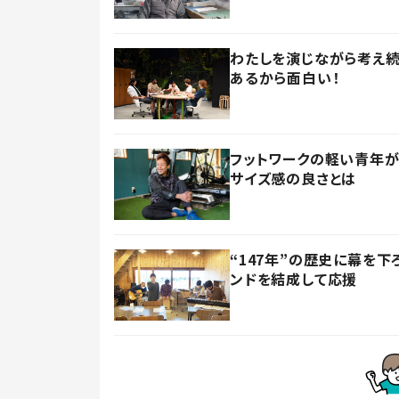
わたしを演じながら考え続
あるから面白い！
フットワークの軽い青年が
サイズ感の良さとは
“147年”の歴史に幕を
ンドを結成して応援