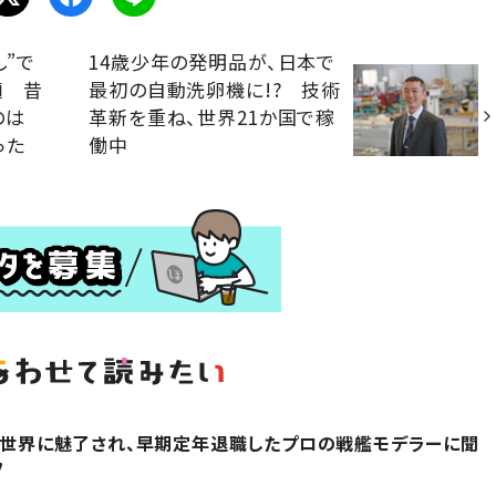
し”で
14歳少年の発明品が、日本で
麺 昔
最初の自動洗卵機に!? 技術
のは
革新を重ね、世界21か国で稼
った
働中
その世界に魅了され、早期定年退職したプロの戦艦モデラーに聞
フ