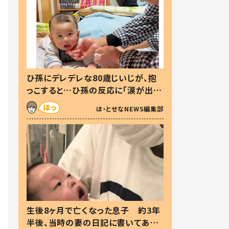
ひ孫にデレデレな80歳じいじが、抱
っこすると…ひ孫の反応に「涙が出ま
した」「可愛くて仕方ない」
ほ・とせなNEWS編集部
生後8ヶ月で亡くなった息子 約3年
半後、当時の妻の日記に書いてあっ