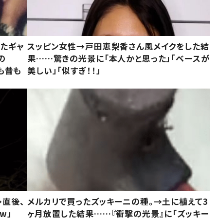
いたギャ
スッピン女性→戸田恵梨香さん風メイクをした結
の
果……驚きの光景に「本人かと思った」「ベースが
今も昔も
美しい」「似すぎ！！」
→直後、
メルカリで買ったズッキーニの種。→土に植えて3
w」
ヶ月放置した結果……『衝撃の光景』に「ズッキー