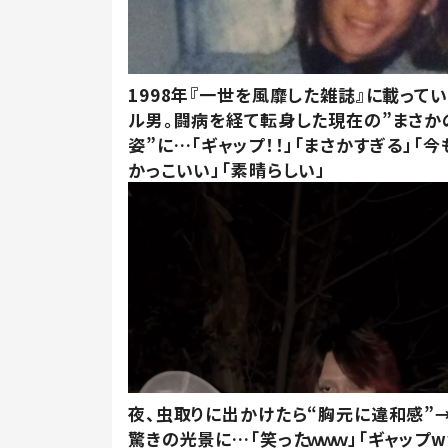
1998年『一世を風靡した雑誌』に載って
ル男。闘病を経て転身した現在の”まさか
姿”に…「ギャップ！！」「まさかすぎる」「
かっこいい」「素晴らしい」
夜、虫取りに出かけたら“胸元に違和感”
驚きの光景に…「笑ったｗｗｗ」「ギャップw