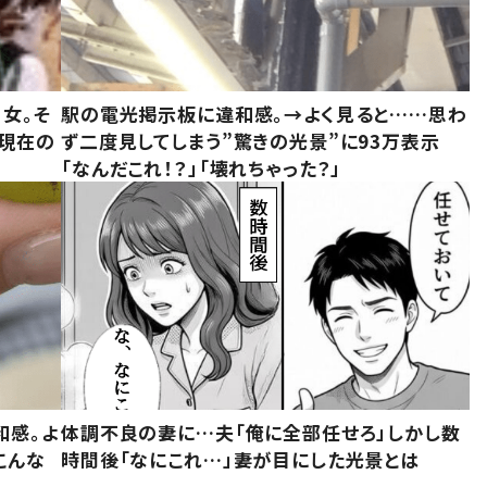
女。そ
駅の電光掲示板に違和感。→よく見ると……思わ
“現在の
ず二度見してしまう”驚きの光景”に93万表示
「なんだこれ！？」「壊れちゃった？」
和感。よ
体調不良の妻に…夫「俺に全部任せろ」しかし数
こんな
時間後「なにこれ…」妻が目にした光景とは