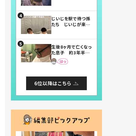
賛したお弁当に「美
味しそう」「お弁当す
ごい」
じいじを駅で待つ孫
たち じいじが来た
瞬間…！？「じいじイ
ケメン」「デレッデレ」
「嬉しくて可愛くてた
生後8ヶ月で亡くなっ
まらない」「幸せにな
た息子 約3年半
れる」
後、当時の妻の日記
に書いてあった本音
とは
6位以降はこちら