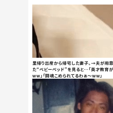
里帰り出産から帰宅した妻子。→夫が用
た“ベビーベッド”を見ると…「英才教育
ww」「闘魂こめられてるわぁ～ww」