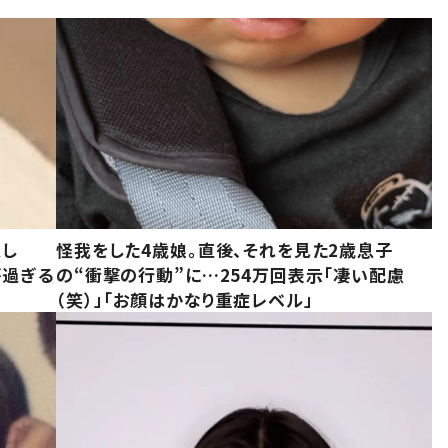
意し
怪我をした4歳娘。直後、それを見た2歳息子
が過ぎる
の“衝撃の行動”に…254万回表示「凄い配慮
（笑）」「お顔はかなり重症レベル」