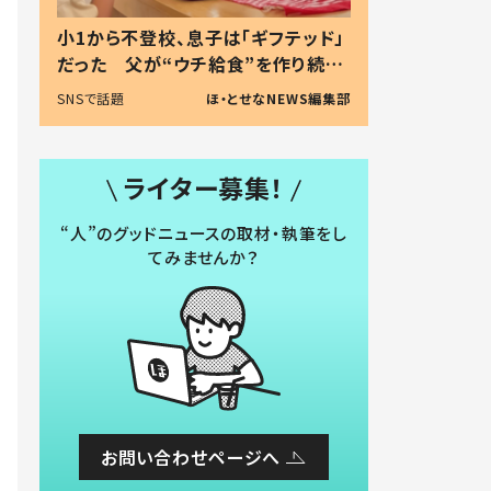
小1から不登校、息子は「ギフテッド」
だった 父が“ウチ給食”を作り続け
る理由とは #令和の親 #令和の子
SNSで話題
ほ・とせなNEWS編集部
ライター募集！
“人”のグッドニュースの取材・執筆をし
てみませんか？
お問い合わせページへ