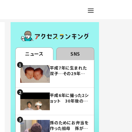
ニュース
SNS
平成7年に生まれた
双子…その29年後
の姿に「漫画みたい」
「素敵すぎる」
平成6年に撮った2シ
ョット 30年後の姿
に…「美男美女」「こ
んな夫婦になりた
い」
孫のためにお弁当を
作った祖母 孫が絶