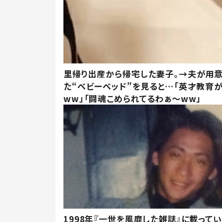
里帰り出産から帰宅した妻子。→夫が用
た“ベビーベッド”を見ると…「英才教育
ww」「闘魂こめられてるわぁ～ww」
1998年『一世を風靡した雑誌』に載って