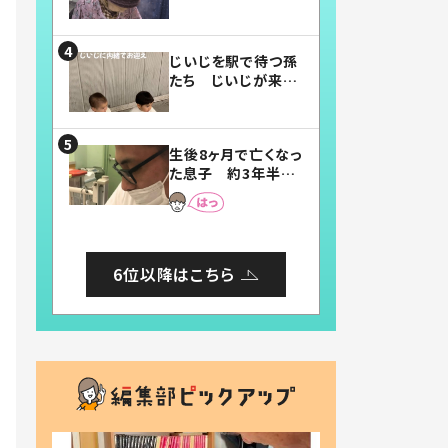
賛したお弁当に「美
味しそう」「お弁当す
ごい」
じいじを駅で待つ孫
たち じいじが来た
瞬間…！？「じいじイ
ケメン」「デレッデレ」
「嬉しくて可愛くてた
生後8ヶ月で亡くなっ
まらない」「幸せにな
た息子 約3年半
れる」
後、当時の妻の日記
に書いてあった本音
とは
6位以降はこちら