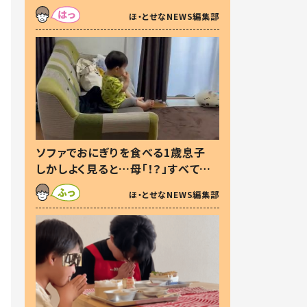
た本音とは
ほ・とせなNEWS編集部
ソファでおにぎりを食べる1歳息子
しかしよく見ると…母「！？」すべてを
察した母の投稿に「可愛いから許
ほ・とせなNEWS編集部
す！」「現行犯〜」