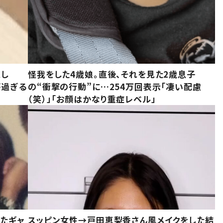
意し
怪我をした4歳娘。直後、それを見た2歳息子
が過ぎる
の“衝撃の行動”に…254万回表示「凄い配慮
（笑）」「お顔はかなり重症レベル」
いたギャ
スッピン女性→戸田恵梨香さん風メイクをした結