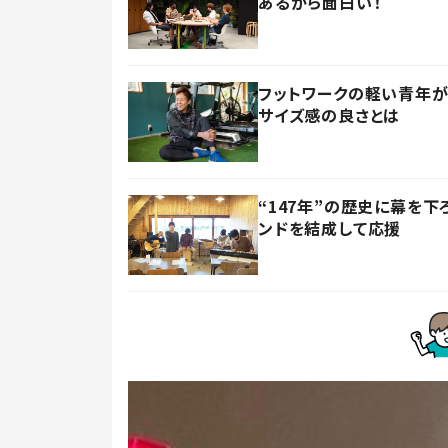
あるから面白い！
フットワークの軽い青年が
サイズ感の良さとは
“147年”の歴史に幕を
ンドを結成して応援