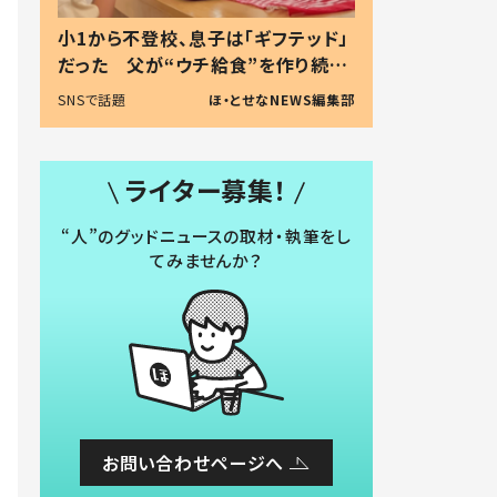
小1から不登校、息子は「ギフテッド」
だった 父が“ウチ給食”を作り続け
る理由とは #令和の親 #令和の子
SNSで話題
ほ・とせなNEWS編集部
ライター募集！
“人”のグッドニュースの取材・執筆をし
てみませんか？
お問い合わせページへ