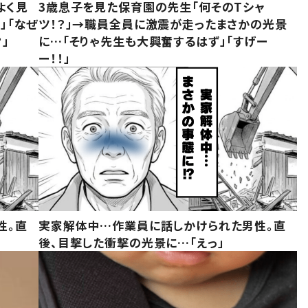
よく見
3歳息子を見た保育園の先生「何そのTシャ
」「なぜ
ツ！？」→職員全員に激震が走ったまさかの光景
」
に…「そりゃ先生も大興奮するはず」「すげー
ー！！」
性。直
実家解体中…作業員に話しかけられた男性。直
後、目撃した衝撃の光景に…「えっ」