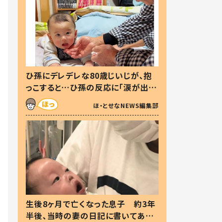
ひ孫にデレデレな80歳じいじが、抱
っこすると…ひ孫の反応に「涙が出ま
した」「可愛くて仕方ない」
ほ・とせなNEWS編集部
生後8ヶ月で亡くなった息子 約3年
半後、当時の妻の日記に書いてあっ