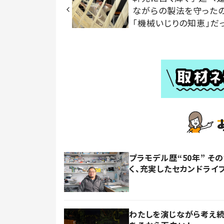
ながらの製法を守った
「機械いじりの知恵」だ
プラモデル歴“50年” 
く、充実したセカンドライ
わたしを演じながら考え続