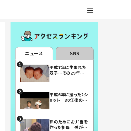
ニュース
SNS
平成7年に生まれた
双子…その29年後
の姿に「漫画みたい」
「素敵すぎる」
平成6年に撮った2シ
ョット 30年後の姿
に…「美男美女」「こ
んな夫婦になりた
い」
孫のためにお弁当を
作った祖母 孫が絶