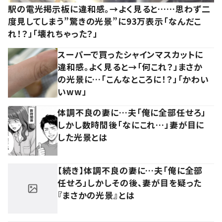
駅の電光掲示板に違和感。→よく見ると……思わず二
度見してしまう”驚きの光景”に93万表示「なんだこ
れ！？」「壊れちゃった？」
スーパーで買ったシャインマスカットに
違和感。よく見ると→「何これ？」まさか
の光景に…「こんなところに！？」「かわい
いww」
体調不良の妻に…夫「俺に全部任せろ」
しかし数時間後「なにこれ…」妻が目に
した光景とは
【続き】体調不良の妻に…夫「俺に全部
任せろ」しかしその後、妻が目を疑った
『まさかの光景』とは