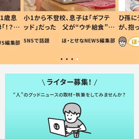
1歳息
小1から不登校、息子は「ギフテ
ひ孫に
「！？」
ッド」だった 父が“ウチ給食”を
が、抱
に「可愛
作り続ける理由とは #令和の親
「涙が
SNSで話題
ほ・とせなNEWS編集部
WS編集部
#令和の子
い」
ライター募集！
“人”のグッドニュースの取材・執筆をしてみませんか？