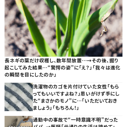
長ネギの葉だけ収穫し、数年間放置…→その後、掘り
起こしてみた結果…“驚愕の姿”に「え？」「我々は進化
の瞬間を目にしたのか」
洗濯物のカゴを片付けていた女性「もら
ってもいいですよね？」思いがけず手にし
た“まさかのモノ”に…「いただいておき
ましょう」「もちろん！」
通勤中の事故で“一時意識不明”だった
パパ。→医師「元通りの生活は諦めて」