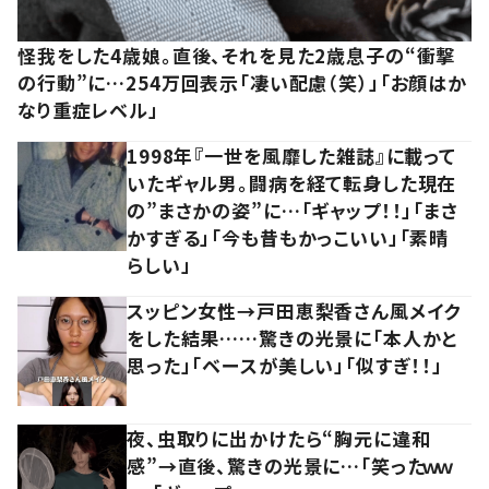
怪我をした4歳娘。直後、それを見た2歳息子の“衝撃
の行動”に…254万回表示「凄い配慮（笑）」「お顔はか
なり重症レベル」
1998年『一世を風靡した雑誌』に載って
いたギャル男。闘病を経て転身した現在
の”まさかの姿”に…「ギャップ！！」「まさ
かすぎる」「今も昔もかっこいい」「素晴
らしい」
スッピン女性→戸田恵梨香さん風メイク
をした結果……驚きの光景に「本人かと
思った」「ベースが美しい」「似すぎ！！」
夜、虫取りに出かけたら“胸元に違和
感”→直後、驚きの光景に…「笑ったｗｗ