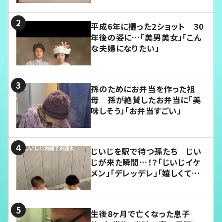
平成6年に撮った2ショット 30
年後の姿に…「美男美女」「こん
な夫婦になりたい」
孫のためにお弁当を作った祖
母 孫が絶賛したお弁当に「美
味しそう」「お弁当すごい」
じいじを駅で待つ孫たち じい
じが来た瞬間…！？「じいじイケ
メン」「デレッデレ」「嬉しくて可
愛くてたまらない」「幸せになれ
る」
生後8ヶ月で亡くなった息子