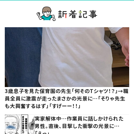
3歳息子を見た保育園の先生「何そのTシャツ！？」→職
員全員に激震が走ったまさかの光景に…「そりゃ先生
も大興奮するはず」「すげーー！！」
実家解体中…作業員に話しかけられた
男性。直後、目撃した衝撃の光景に…
「えっ」