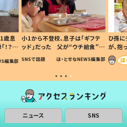
1歳息
小1から不登校、息子は「ギフテ
ひ孫に
「！？」
ッド」だった 父が“ウチ給食”を
が、抱
に「可愛
作り続ける理由とは #令和の親
「涙が
SNSで話題
ほ・とせなNEWS編集部
WS編集部
#令和の子
い」
ニュース
SNS