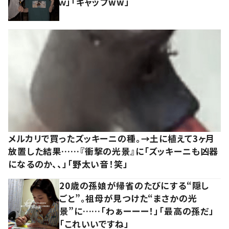
ｗ」「ギャップww」
メルカリで買ったズッキーニの種。→土に植えて3ヶ月
放置した結果……『衝撃の光景』に「ズッキーニも凶器
になるのか、、」「野太い音！笑」
20歳の孫娘が帰省のたびにする“隠し
ごと”。祖母が見つけた“まさかの光
景”に……「わぁーーー！」「最高の孫だ」
「これいいですね」