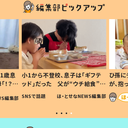
1歳息
小1から不登校、息子は「ギフテ
ひ孫に
「！？」
ッド」だった 父が“ウチ給食”を
が、抱
に「可愛
作り続ける理由とは #令和の親
「涙が
SNSで話題
ほ・とせなNEWS編集部
WS編集部
#令和の子
い」