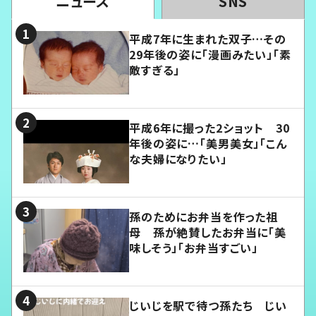
ニュース
SNS
平成7年に生まれた双子…その
29年後の姿に「漫画みたい」「素
敵すぎる」
平成6年に撮った2ショット 30
年後の姿に…「美男美女」「こん
な夫婦になりたい」
孫のためにお弁当を作った祖
母 孫が絶賛したお弁当に「美
味しそう」「お弁当すごい」
じいじを駅で待つ孫たち じい