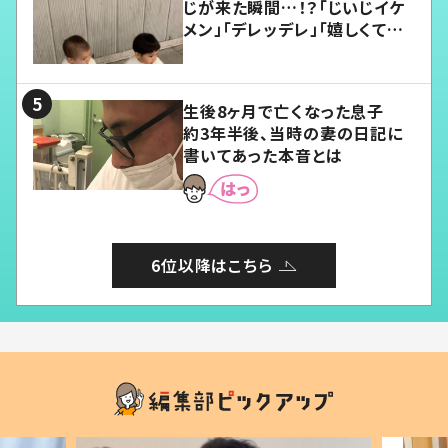
じが来た瞬間…！？「じいじイケ
メン」「デレッデレ」「嬉しくて可
愛くてたまらない」「幸せになれ
る」
生後8ヶ月で亡くなった息子
約3年半後、当時の妻の日記に
書いてあった本音とは
6位以降はこちら