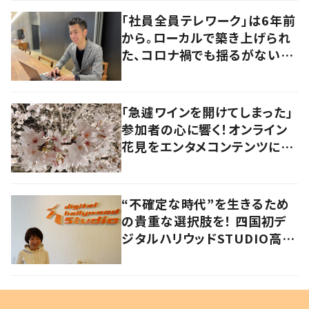
「社員全員テレワーク」は6年前
から。ローカルで築き上げられ
た、コロナ禍でも揺るがないビ
ジネスモデルの本質
「急遽ワインを開けてしまった」
参加者の心に響く！オンライン
花見をエンタメコンテンツに仕
上げたワケ
“不確定な時代”を生きるため
の貴重な選択肢を！ 四国初デ
ジタルハリウッドSTUDIO高松
がオープン 「手に職」を増やす
意味合いとは？