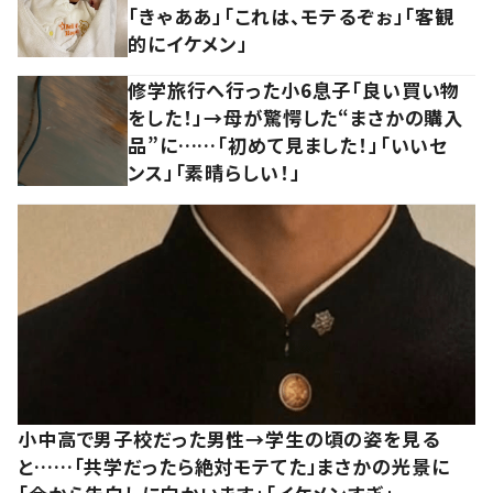
「きゃああ」「これは、モテるぞぉ」「客観
的にイケメン」
修学旅行へ行った小6息子「良い買い物
をした！」→母が驚愕した“まさかの購入
品”に……「初めて見ました！」「いいセ
ンス」「素晴らしい！」
小中高で男子校だった男性→学生の頃の姿を見る
と……「共学だったら絶対モテてた」まさかの光景に