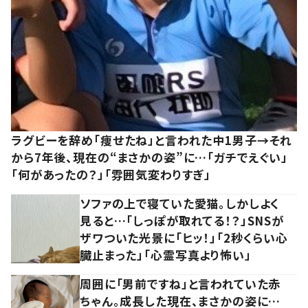
ラグビーを辞め「痩せたね」と言われた中1男子→それ
から7年後、現在の“まさかの姿”に…「ガチでえぐい」
「何があったの？」「雰囲気変わりすぎ」
ソファの上で寝ていた愛猫。しかしよく
見ると…「しっぽが取れてる！？」SNSが
ザワついた光景に「ヒッ！」「2秒くらい心
臓止まった」「心霊写真より怖い」
周囲に「男前ですね」と言われていた赤
ちゃん。成長した現在、まさかの姿に…