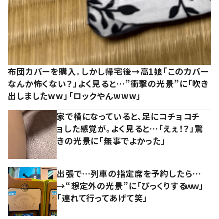
布団カバーを購入。しかし帰宅後→高1娘「このカバー
なんか怖くない？」よく見ると…”衝撃の光景”に「吹き
出しましたww」「ロックやんwww」
家で横になっていると、足にコチョコチ
ョした感覚が。よく見ると…「えぇ！？」驚
きの光景に「無事でよかった」
出張で…列車の指定席を予約したら…
→“想定外の光景”に「びっくりするｗｗ」
「連れて行ってあげて笑」