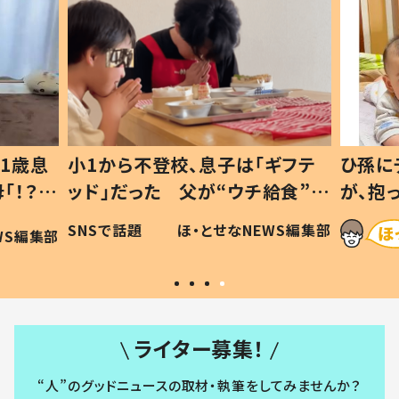
1歳息
小1から不登校、息子は「ギフテ
ひ孫に
「！？」
ッド」だった 父が“ウチ給食”を
が、抱
に「可愛
作り続ける理由とは #令和の親
「涙が
SNSで話題
ほ・とせなNEWS編集部
WS編集部
#令和の子
い」
ライター募集！
“人”のグッドニュースの取材・執筆をしてみませんか？