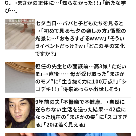
り。→まさかの正体に…「知らなかった！！」「新たな学
び…」
七夕当日…パパと子どもたちを見ると
→「初めて見る七夕の楽しみ方」衝撃の
光景に…「おもろすぎるwww」「そうい
うイベントだっけ？w」「どこの星の文化
ですか？」
担任の先生との面談前…高3娘「ただい
ま」→直後……母が受け取った”まさか
のモノ”に「生き抜く力に100万点！」「シ
ゴデキ！！」「将来めっちゃ出世しそう」
9年前の夫「不機嫌で不健康」→自然に
逆らわない生活を送った結果…42歳に
なった現在の”まさかの姿”に「スゴすぎ
る」「20は若く見える」