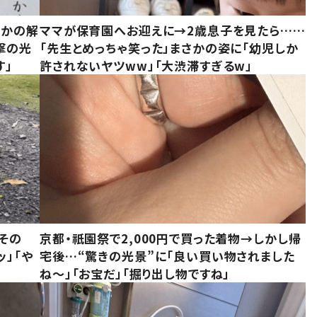
さかの解
ママが保育園へお迎えに→2歳息子を見たら……
撃の光
「先生とめっちゃ笑った」まさかの姿に「幼児しか
す」
許されないヤツww」「大渋滞すぎるw」
その
京都・祇園祭で2,000円で買った着物→しかし帰
ッ」「や
宅後…“驚きの光景”に「良い買い物されました
ね～」「お宝だ」「掘り出し物ですね」