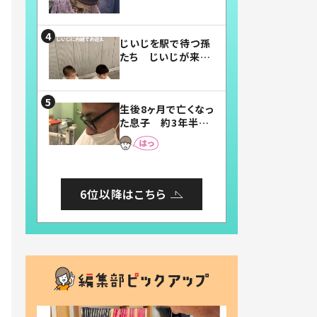
賛したお弁当に「美
味しそう」「お弁当す
ごい」
じいじを駅で待つ孫
たち じいじが来た
瞬間…！？「じいじイ
ケメン」「デレッデレ」
「嬉しくて可愛くてた
生後8ヶ月で亡くなっ
まらない」「幸せにな
た息子 約3年半
れる」
後、当時の妻の日記
に書いてあった本音
とは
6位以降はこちら