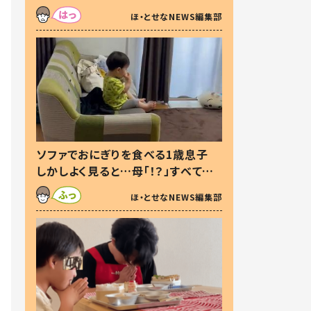
た本音とは
ほ・とせなNEWS編集部
ソファでおにぎりを食べる1歳息子
しかしよく見ると…母「！？」すべてを
察した母の投稿に「可愛いから許
ほ・とせなNEWS編集部
す！」「現行犯〜」