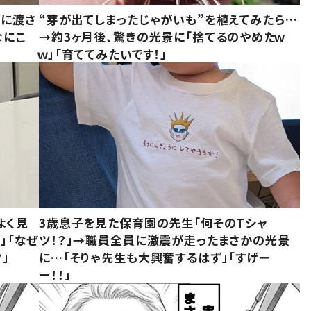
別に渡さ
“芽が出てしまったじゃがいも”を植えてみたら…
なにこ
→約3ヶ月後、驚きの光景に「捨てるのやめたｗ
ｗ」「育ててみたいです！」
よく見
3歳息子を見た保育園の先生「何そのTシャ
」「なぜ
ツ！？」→職員全員に激震が走ったまさかの光景
」
に…「そりゃ先生も大興奮するはず」「すげー
ー！！」