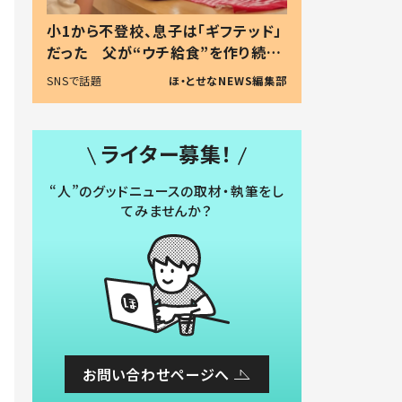
小1から不登校、息子は「ギフテッド」
だった 父が“ウチ給食”を作り続け
る理由とは #令和の親 #令和の子
SNSで話題
ほ・とせなNEWS編集部
ライター募集！
“人”のグッドニュースの取材・執筆をし
てみませんか？
お問い合わせページへ