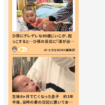
ひ孫にデレデレな80歳じいじが、抱
っこすると…ひ孫の反応に「涙が出ま
した」「可愛くて仕方ない」
ほ・とせなNEWS編集部
生後8ヶ月で亡くなった息子 約3年
半後、当時の妻の日記に書いてあっ