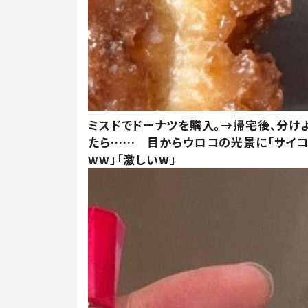
ミスドでドーナツを購入。→帰宅後、分け
たら…… 目からウロコの光景に「サイコ
ww」「激しいw」