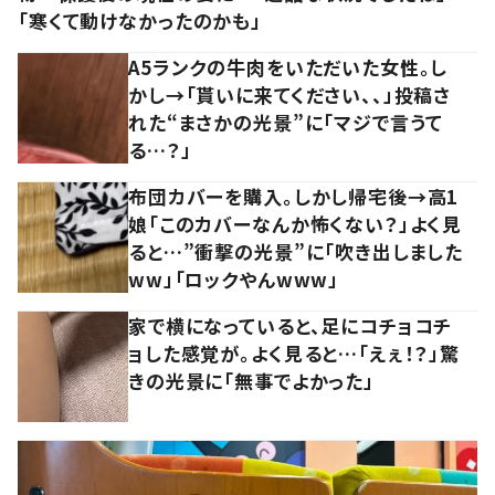
「寒くて動けなかったのかも」
A5ランクの牛肉をいただいた女性。し
かし→「貰いに来てください、、」投稿さ
れた“まさかの光景”に「マジで言うて
る…？」
布団カバーを購入。しかし帰宅後→高1
娘「このカバーなんか怖くない？」よく見
ると…”衝撃の光景”に「吹き出しました
ww」「ロックやんwww」
家で横になっていると、足にコチョコチ
ョした感覚が。よく見ると…「えぇ！？」驚
きの光景に「無事でよかった」