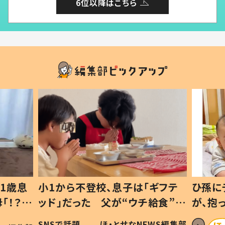
6位以降はこちら
1歳息
小1から不登校、息子は「ギフテ
ひ孫に
「！？」
ッド」だった 父が“ウチ給食”を
が、抱
に「可愛
作り続ける理由とは #令和の親
「涙が
SNSで話題
ほ・とせなNEWS編集部