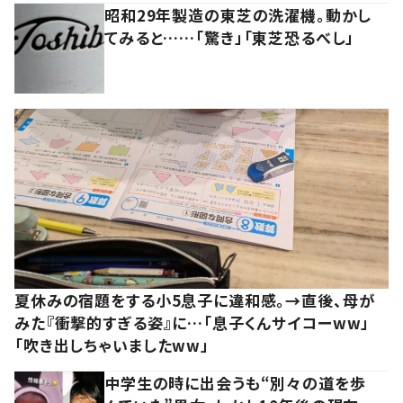
昭和29年製造の東芝の洗濯機。動かし
てみると……「驚き」「東芝恐るべし」
夏休みの宿題をする小5息子に違和感。→直後、母が
みた『衝撃的すぎる姿』に…「息子くんサイコーww」
「吹き出しちゃいましたww」
中学生の時に出会うも“別々の道を歩