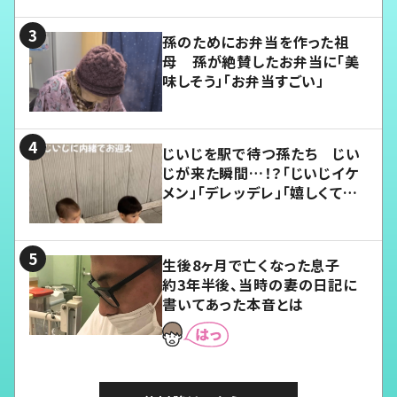
孫のためにお弁当を作った祖
母 孫が絶賛したお弁当に「美
味しそう」「お弁当すごい」
じいじを駅で待つ孫たち じい
じが来た瞬間…！？「じいじイケ
メン」「デレッデレ」「嬉しくて可
愛くてたまらない」「幸せになれ
る」
生後8ヶ月で亡くなった息子
約3年半後、当時の妻の日記に
書いてあった本音とは