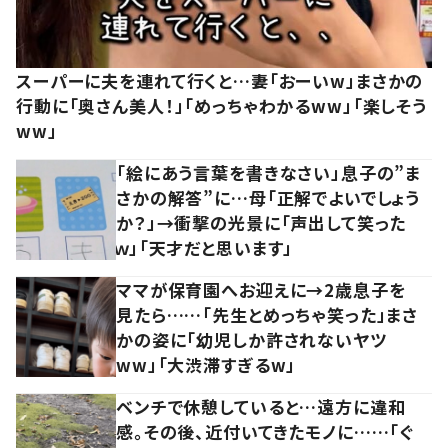
スーパーに夫を連れて行くと…妻「おーいw」まさかの
行動に「奥さん美人！」「めっちゃわかるww」「楽しそう
ww」
「絵にあう言葉を書きなさい」息子の”ま
さかの解答”に…母「正解でよいでしょう
か？」→衝撃の光景に「声出して笑った
ｗ」「天才だと思います」
ママが保育園へお迎えに→2歳息子を
見たら……「先生とめっちゃ笑った」まさ
かの姿に「幼児しか許されないヤツ
ww」「大渋滞すぎるw」
ベンチで休憩していると…遠方に違和
感。その後、近付いてきたモノに……「ぐ