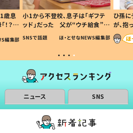
1歳息
小1から不登校、息子は「ギフテ
ひ孫に
「！？」
ッド」だった 父が“ウチ給食”を
が、抱
に「可愛
作り続ける理由とは #令和の親
「涙が
SNSで話題
ほ・とせなNEWS編集部
WS編集部
#令和の子
い」
ニュース
SNS