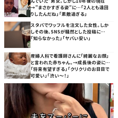
んでいた”男女。しかし10年後の現在
→”まさかすぎる姿”に…「2人とも遠回
りしたんだね」「素敵過ぎる」
スタバでワッフルを注文した女性。しか
しその後、SNSが騒然とした投稿に…
「知らなかった」「ヤバい安い」
産婦人科で看護師さんに「綺麗なお顔」
と言われた赤ちゃん。→成長後の姿に…
「将来有望すぎる」「クリクリのお目目で
可愛い」「渋い～！」