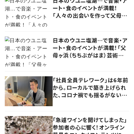
日本のウユニ塩湖…で音楽・ア
ート・食のイベントが満載！
「人々の出会いを作って父母ヶ
浜の未来をつなげる」実行委員
に思いを聞いた
日本のウユニ塩湖…で音楽・ア
ート・食のイベントが満載！「父
母ヶ浜（ちちぶがはま）芸術祭
vol.0」で生まれたアーティスト
kou（コウ）の食アート
「社員全員テレワーク」は6年前
から。ローカルで築き上げられ
た、コロナ禍でも揺るがないビ
ジネスモデルの本質
「急遽ワインを開けてしまった」
参加者の心に響く！オンライン