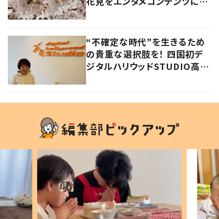
花見をエンタメコンテンツに仕
上げたワケ
“不確定な時代”を生きるため
の貴重な選択肢を！ 四国初デ
ジタルハリウッドSTUDIO高松
がオープン 「手に職」を増やす
意味合いとは？