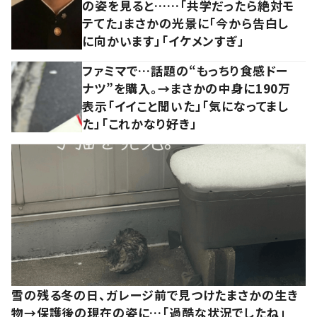
の姿を見ると……「共学だったら絶対モ
テてた」まさかの光景に「今から告白し
に向かいます」「イケメンすぎ」
ファミマで…話題の“もっちり食感ドー
ナツ”を購入。→まさかの中身に190万
表示「イイこと聞いた」「気になってまし
た」「これかなり好き」
雪の残る冬の日、ガレージ前で見つけたまさかの生き
物→保護後の現在の姿に…「過酷な状況でしたね」