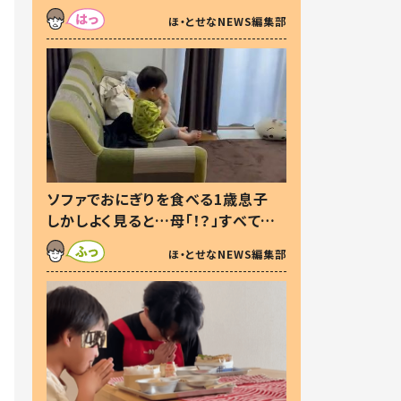
た本音とは
ほ・とせなNEWS編集部
ソファでおにぎりを食べる1歳息子
しかしよく見ると…母「！？」すべてを
察した母の投稿に「可愛いから許
ほ・とせなNEWS編集部
す！」「現行犯〜」