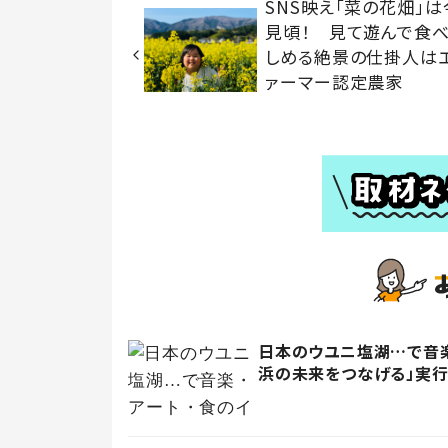
SNS映え「菜の花畑」は
見頃！ 見て遊んで食
しめる絶景の仕掛人は
ァーマー認定農家
日本のウユニ塩湖…で音楽
浜の未来をつなげる」実