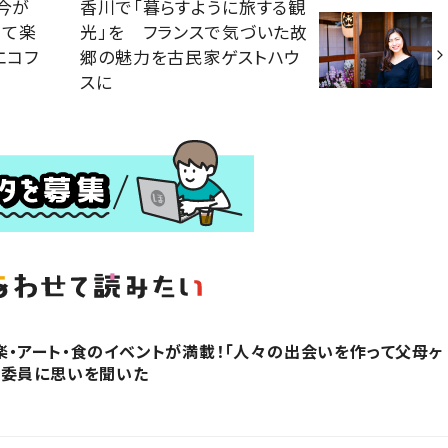
今が
香川で「暮らすように旅する観
べて楽
光」を フランスで気づいた故
エコフ
郷の魅力を古民家ゲストハウ
スに
・アート・食のイベントが満載！「人々の出会いを作って父母ヶ
行委員に思いを聞いた