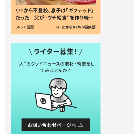
小1から不登校、息子は「ギフテッド」
だった 父が“ウチ給食”を作り続け
る理由とは #令和の親 #令和の子
SNSで話題
ほ・とせなNEWS編集部
ライター募集！
“人”のグッドニュースの取材・執筆をし
てみませんか？
お問い合わせページへ