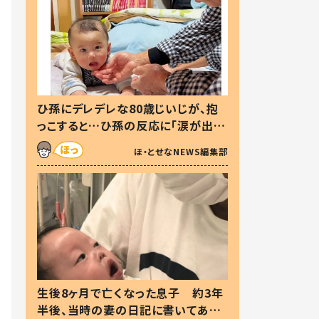
ひ孫にデレデレな80歳じいじが、抱
っこすると…ひ孫の反応に「涙が出ま
した」「可愛くて仕方ない」
ほ・とせなNEWS編集部
生後8ヶ月で亡くなった息子 約3年
半後、当時の妻の日記に書いてあっ