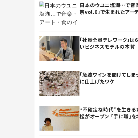
日本のウユニ塩湖…で音楽
祭vol.0」で生まれたアー
「社員全員テレワーク」は
いビジネスモデルの本質
「急遽ワインを開けてしま
に仕上げたワケ
“不確定な時代”を生きる
松がオープン 「手に職」