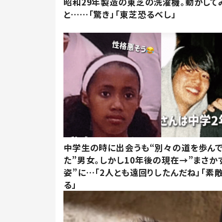
昭和29年製造の東芝の洗濯機。動かして
と……「驚き」「東芝恐るべし」
中学生の時に出会うも“別々の道を歩ん
た”男女。しかし10年後の現在→”まさか
姿”に…「2人とも遠回りしたんだね」「素
る」