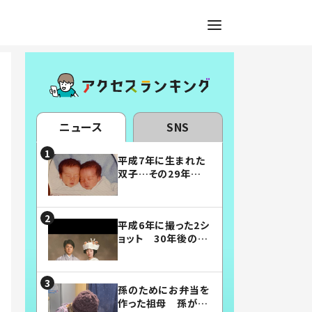
ニュース
SNS
平成7年に生まれた
双子…その29年後
の姿に「漫画みたい」
「素敵すぎる」
平成6年に撮った2シ
ョット 30年後の姿
に…「美男美女」「こ
んな夫婦になりた
い」
孫のためにお弁当を
作った祖母 孫が絶