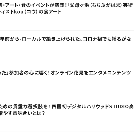
・アート・食のイベントが満載！「父母ヶ浜（ちちぶがはま）芸術
ティストkou（コウ）の食アート
6年前から。ローカルで築き上げられた、コロナ禍でも揺るがな
った」参加者の心に響く！オンライン花見をエンタメコンテンツ
ための貴重な選択肢を！ 四国初デジタルハリウッドSTUDIO高
を増やす意味合いとは？