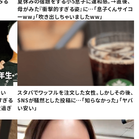
みる
夏休みの宿題をする小5息子に違和感。→直後、
母がみた『衝撃的すぎる姿』に…「息子くんサイコ
ーww」「吹き出しちゃいましたww」
でい
スタバでワッフルを注文した女性。しかしその後、
すぎる
SNSが騒然とした投稿に…「知らなかった」「ヤバ
敵過ぎ
い安い」