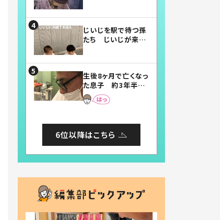
賛したお弁当に「美
味しそう」「お弁当す
ごい」
じいじを駅で待つ孫
たち じいじが来た
瞬間…！？「じいじイ
ケメン」「デレッデレ」
「嬉しくて可愛くてた
生後8ヶ月で亡くなっ
まらない」「幸せにな
た息子 約3年半
れる」
後、当時の妻の日記
に書いてあった本音
とは
6位以降はこちら