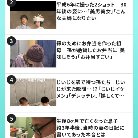
平成6年に撮った2ショット 30
年後の姿に…「美男美女」「こん
な夫婦になりたい」
孫のためにお弁当を作った祖
母 孫が絶賛したお弁当に「美
味しそう」「お弁当すごい」
じいじを駅で待つ孫たち じい
じが来た瞬間…！？「じいじイケ
メン」「デレッデレ」「嬉しくて可
愛くてたまらない」「幸せになれ
る」
生後8ヶ月で亡くなった息子
約3年半後、当時の妻の日記に
書いてあった本音とは