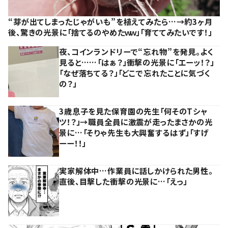
“芽が出てしまったじゃがいも”を植えてみたら…→約3ヶ月
後、驚きの光景に「捨てるのやめたｗｗ」「育ててみたいです！」
夜、コインランドリーで“忘れ物”を発見。よく
見ると……「はぁ？」衝撃の光景に「エーッ！？」
「なぜ落ちてる？」「どこで忘れたことに気づく
の？」
3歳息子を見た保育園の先生「何そのTシャ
ツ！？」→職員全員に激震が走ったまさかの光
景に…「そりゃ先生も大興奮するはず」「すげ
ーー！！」
実家解体中…作業員に話しかけられた男性。
直後、目撃した衝撃の光景に…「えっ」