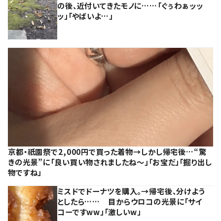
の後、近付いてきたモノに……「ぐぅわぁッッ
ッ」「やばいよ…」
京都・祇園祭で2,000円で買った着物→しかし帰宅後…“驚
きの光景”に「良い買い物されましたね～」「お宝だ」「掘り出し
物ですね」
ミスドでドーナツを購入。→帰宅後、分けよう
としたら…… 目からウロコの光景に「サイ
コーですww」「激しいw」