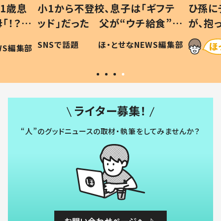
1歳息
小1から不登校、息子は「ギフテ
ひ孫に
「！？」
ッド」だった 父が“ウチ給食”を
が、抱
に「可愛
作り続ける理由とは #令和の親
「涙が
SNSで話題
ほ・とせなNEWS編集部
WS編集部
#令和の子
い」
ライター募集！
“人”のグッドニュースの取材・執筆をしてみませんか？
お問い合わせページへ