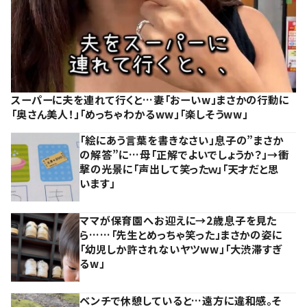
スーパーに夫を連れて行くと…妻「おーいw」まさかの行動に
「奥さん美人！」「めっちゃわかるww」「楽しそうww」
「絵にあう言葉を書きなさい」息子の”まさか
の解答”に…母「正解でよいでしょうか？」→衝
撃の光景に「声出して笑ったｗ」「天才だと思
います」
ママが保育園へお迎えに→2歳息子を見た
ら……「先生とめっちゃ笑った」まさかの姿に
「幼児しか許されないヤツww」「大渋滞すぎ
るw」
ベンチで休憩していると…遠方に違和感。そ