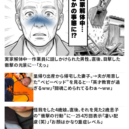
実家解体中…作業員に話しかけられた男性。直後、目撃した
衝撃の光景に…「えっ」
里帰り出産から帰宅した妻子。→夫が用意し
た“ベビーベッド”を見ると…「英才教育が過
ぎるww」「闘魂こめられてるわぁ～ww」
怪我をした4歳娘。直後、それを見た2歳息子
の“衝撃の行動”に…254万回表示「凄い配
慮（笑）」「お顔はかなり重症レベル」