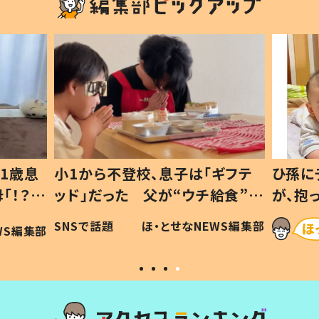
1歳息
小1から不登校、息子は「ギフテ
ひ孫に
「！？」
ッド」だった 父が“ウチ給食”を
が、抱
に「可愛
作り続ける理由とは #令和の親
「涙が
SNSで話題
ほ・とせなNEWS編集部
WS編集部
#令和の子
い」