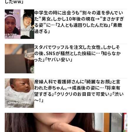
したww」
中学生の時に出会うも“別々の道を歩んでい
た”男女。しかし10年後の現在→”まさかすぎ
る姿”に…「2人とも遠回りしたんだね」「素敵
過ぎる」
スタバでワッフルを注文した女性。しかしそ
の後、SNSが騒然とした投稿に…「知らなか
った」「ヤバい安い」
産婦人科で看護師さんに「綺麗なお顔」と言
われた赤ちゃん。→成長後の姿に…「将来有
望すぎる」「クリクリのお目目で可愛い」「渋い
～！」