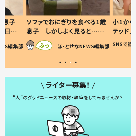
ぎりを食べる1歳
小1から不登校、息子は「ギフ
よく見ると…母
テッド」だった 父が“ウチ給
てを察した母の投稿
食”を作り続ける理由とは #令
SNSで話題
ほ・とせなNEWS編集部
・とせなNEWS編集部
許す！」「現行
和の親 #令和の子
ライター募集！
“人”のグッドニュースの取材・執筆をしてみませんか？