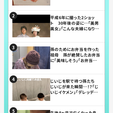
平成6年に撮った2ショッ
ト 30年後の姿に…「美男
美女」「こんな夫婦になりた
い」
孫のためにお弁当を作った
祖母 孫が絶賛したお弁当
に「美味しそう」「お弁当すご
い」
じいじを駅で待つ孫たち
じいじが来た瞬間…！？「じ
いじイケメン」「デレッデレ」
「嬉しくて可愛くてたまらな
い」「幸せになれる」
生後8ヶ月で亡くなった息