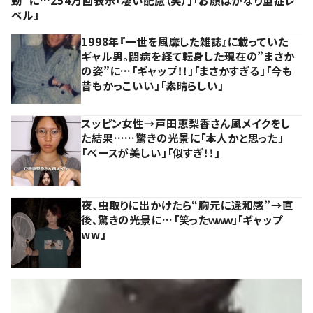
ベル」
1998年『一世を風靡した雑誌』に載っていた
ギャル男。闘病を経て転身した現在の”まさか
の姿”に…「ギャップ！！」「まさかすぎる」「今も
昔もかっこいい」「素晴らしい」
スッピン女性→戸田恵梨香さん風メイクをし
た結果……驚きの光景に「本人かと思った」
「ベースが美しい」「似すぎ！！」
夜、虫取りに出かけたら“胸元に違和感”→直
後、驚きの光景に…「笑ったｗｗｗ」「ギャップ
ww」