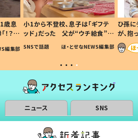
ギフテ
ひ孫にデレデレな80歳じいじ
給食”を
が、抱っこすると…ひ孫の反応に
和の親
「涙が出ました」「可愛くて仕方な
WS編集部
ほ・とせなNEWS編集部
い」
ニュース
SNS