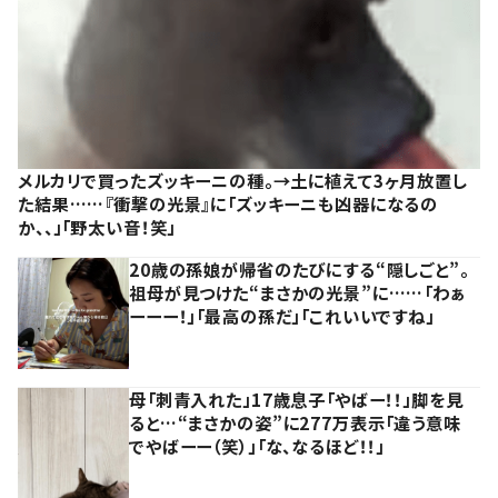
メルカリで買ったズッキーニの種。→土に植えて3ヶ月放置し
た結果……『衝撃の光景』に「ズッキーニも凶器になるの
か、、」「野太い音！笑」
20歳の孫娘が帰省のたびにする“隠しごと”。
祖母が見つけた“まさかの光景”に……「わぁ
ーーー！」「最高の孫だ」「これいいですね」
母「刺青入れた」17歳息子「やばー！！」脚を見
ると…“まさかの姿”に277万表示「違う意味
でやばーー（笑）」「な、なるほど！！」