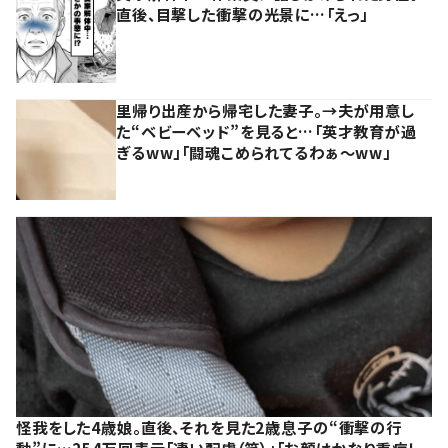
直後、目撃した衝撃の光景に…「えっ」
里帰り出産から帰宅した妻子。→夫が用意し
た“ベビーベッド”を見ると…「英才教育が過
ぎるww」「闘魂こめられてるわぁ～ww」
怪我をした4歳娘。直後、それを見た2歳息子の“衝撃の行
動”に…254万回表示「凄い配慮（笑）」「お顔はかなり重症レ