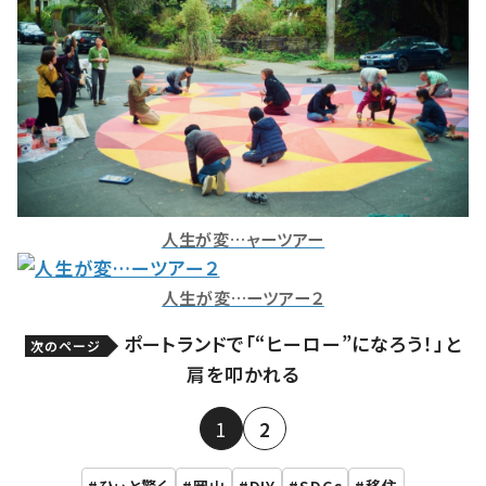
人生が変…ャーツアー
人生が変…ーツアー２
ポートランドで「“ヒーロー”になろう！」と
次のページ
肩を叩かれる
1
2
ひぃと驚く
岡山
DIY
SDGs
移住