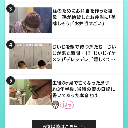
孫のためにお弁当を作った祖
母 孫が絶賛したお弁当に「美
味しそう」「お弁当すごい」
じいじを駅で待つ孫たち じい
じが来た瞬間…！？「じいじイケ
メン」「デレッデレ」「嬉しくて可
愛くてたまらない」「幸せになれ
る」
生後8ヶ月で亡くなった息子
約3年半後、当時の妻の日記に
書いてあった本音とは
6位以降はこちら