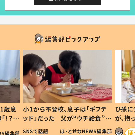
ギフテ
ひ孫にデレデレな80歳じいじ
給食”を
が、抱っこすると…ひ孫の反応に
和の親
「涙が出ました」「可愛くて仕方な
WS編集部
ほ・とせなNEWS編集部