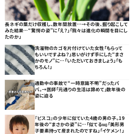
長ネギの葉だけ収穫し、数年間放置…→その後、掘り起こして
みた結果…“驚愕の姿”に「え？」「我々は進化の瞬間を目にし
たのか」
洗濯物のカゴを片付けていた女性「もらって
もいいですよね？」思いがけず手にした“まさ
かのモノ”に…「いただいておきましょう」「も
ちろん！」
通勤中の事故で“一時意識不明”だったパ
パ。→医師「元通りの生活は諦めて」数年後の
姿に迫る
『ビスコ』の少年に似ていた4歳の男の子。19
年後の“まさかの姿”に…「似てるｗ」「美形男
子要素持って産まれたのですね」「イケメン！」