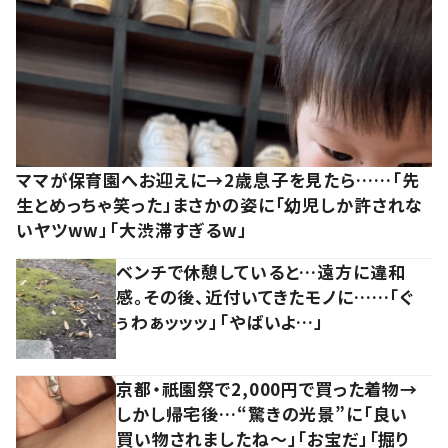
ママが保育園へお迎えに→2歳息子を見たら……「先
生とめっちゃ笑った」まさかの姿に「幼児しか許されな
いヤツww」「大渋滞すぎるw」
ベンチで休憩していると…遠方に違和
感。その後、近付いてきたモノに……「ぐ
ぅわぁッッッ」「やばいよ…」
京都・祇園祭で2,000円で買った着物→
しかし帰宅後…“驚きの光景”に「良い
買い物されましたね～」「お宝だ」「掘り