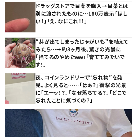
ドラッグストアで目薬を購入→目薬とは
別に渡されたものに…180万表示「ほし
い！」「え、なにこれ！！」
“芽が出てしまったじゃがいも”を植えて
みたら…→約3ヶ月後、驚きの光景に
「捨てるのやめたｗｗ」「育ててみたいで
す！」
夜、コインランドリーで“忘れ物”を発
見。よく見ると……「はぁ？」衝撃の光景
に「エーッ！？」「なぜ落ちてる？」「どこで
忘れたことに気づくの？」