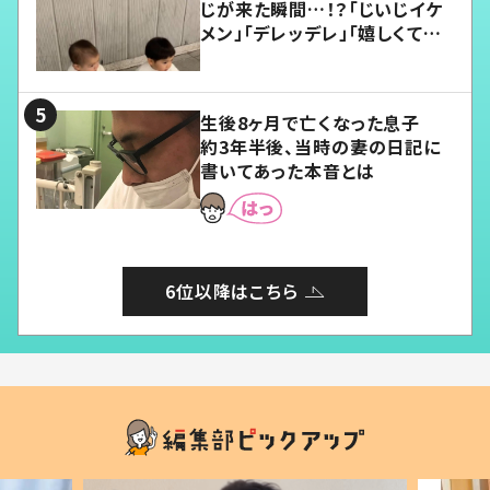
じが来た瞬間…！？「じいじイケ
メン」「デレッデレ」「嬉しくて可
愛くてたまらない」「幸せになれ
る」
生後8ヶ月で亡くなった息子
約3年半後、当時の妻の日記に
書いてあった本音とは
6位以降はこちら