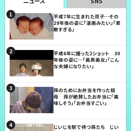
ニュース
SNS
平成7年に生まれた双子…その
29年後の姿に「漫画みたい」「素
敵すぎる」
平成6年に撮った2ショット 30
年後の姿に…「美男美女」「こん
な夫婦になりたい」
孫のためにお弁当を作った祖
母 孫が絶賛したお弁当に「美
味しそう」「お弁当すごい」
じいじを駅で待つ孫たち じい