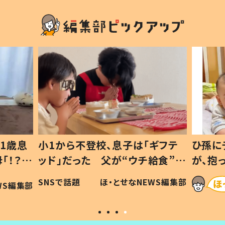
1歳息
小1から不登校、息子は「ギフテ
ひ孫に
「！？」
ッド」だった 父が“ウチ給食”を
が、抱
に「可愛
作り続ける理由とは #令和の親
「涙が
SNSで話題
ほ・とせなNEWS編集部
WS編集部
#令和の子
い」