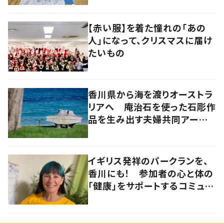
【赤い服】を着た憧れの「あの
人」になって、クリスマスに届け
たいもの
香川県から海を渡りオーストラ
リアへ 庵治石を使った石彫作
品を生み出す夫婦共同アーティ
スト「アキホタタ」
イギリス発祥のパークランを、
香川にも！ 参加者の心と体の
「健康」をサポートするコミュニ
ティづくりの極意とは