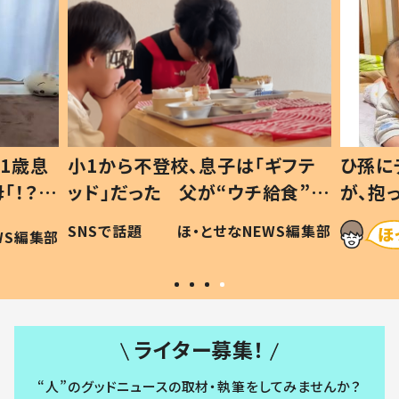
1歳息
小1から不登校、息子は「ギフテ
ひ孫に
「！？」
ッド」だった 父が“ウチ給食”を
が、抱
に「可愛
作り続ける理由とは #令和の親
「涙が
SNSで話題
ほ・とせなNEWS編集部
WS編集部
#令和の子
い」
ライター募集！
“人”のグッドニュースの取材・執筆をしてみませんか？