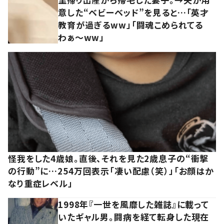
意した“ベビーベッド”を見ると…「英才
教育が過ぎるww」「闘魂こめられてる
わぁ～ww」
怪我をした4歳娘。直後、それを見た2歳息子の“衝撃
の行動”に…254万回表示「凄い配慮（笑）」「お顔はか
なり重症レベル」
1998年『一世を風靡した雑誌』に載って
いたギャル男。闘病を経て転身した現在