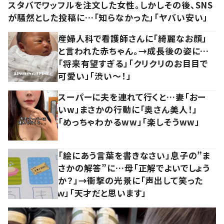
スタバでワッフルを注文した女性。しかしその後、SNS
が騒然とした投稿に…「知らなかった」「ヤバい安い」
産婦人科で看護師さんに「綺麗なお顔」
と言われた赤ちゃん。→成長後の姿に…
「将来有望すぎる」「クリクリのお目目で
可愛い」「渋い～！」
スーパーに夫を連れて行くと…妻「おー
いw」まさかの行動に「奥さん美人！」
「めっちゃわかるww」「楽しそうww」
「絵にあう言葉を書きなさい」息子の”ま
さかの解答”に…母「正解でよいでしょう
か？」→衝撃の光景に「声出して笑った
ｗ」「天才だと思います」