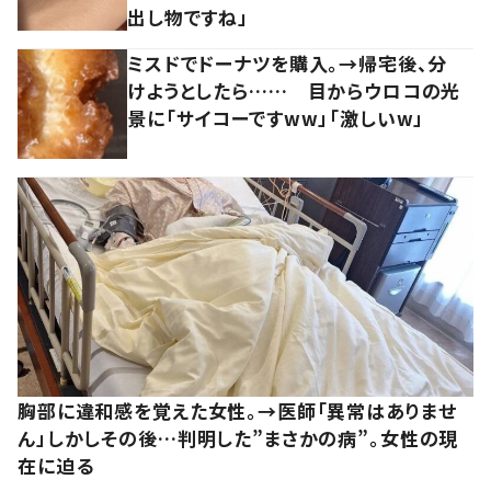
出し物ですね」
ミスドでドーナツを購入。→帰宅後、分
けようとしたら…… 目からウロコの光
景に「サイコーですww」「激しいw」
胸部に違和感を覚えた女性。→医師「異常はありませ
ん」しかしその後…判明した”まさかの病”。女性の現
在に迫る