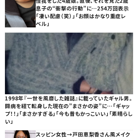
怪我をした4歳娘。直後、それを見た2歳
息子の“衝撃の行動”に…254万回表示
「凄い配慮（笑）」「お顔はかなり重症レ
ベル」
1998年『一世を風靡した雑誌』に載っていたギャル男。
闘病を経て転身した現在の”まさかの姿”に…「ギャッ
プ！！」「まさかすぎる」「今も昔もかっこいい」「素晴らし
い」
スッピン女性→戸田恵梨香さん風メイク