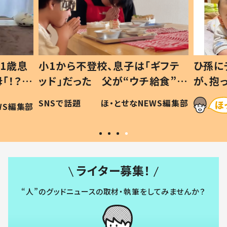
1歳息
小1から不登校、息子は「ギフテ
ひ孫に
「！？」
ッド」だった 父が“ウチ給食”を
が、抱
に「可愛
作り続ける理由とは #令和の親
「涙が
SNSで話題
ほ・とせなNEWS編集部
WS編集部
#令和の子
い」
ライター募集！
“人”のグッドニュースの取材・執筆をしてみませんか？