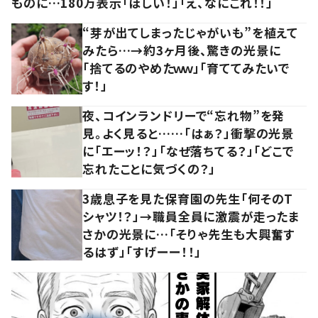
ものに…180万表示「ほしい！」「え、なにこれ！！」
“芽が出てしまったじゃがいも”を植えて
みたら…→約3ヶ月後、驚きの光景に
「捨てるのやめたｗｗ」「育ててみたいで
す！」
夜、コインランドリーで“忘れ物”を発
見。よく見ると……「はぁ？」衝撃の光景
に「エーッ！？」「なぜ落ちてる？」「どこで
忘れたことに気づくの？」
3歳息子を見た保育園の先生「何そのT
シャツ！？」→職員全員に激震が走ったま
さかの光景に…「そりゃ先生も大興奮す
るはず」「すげーー！！」