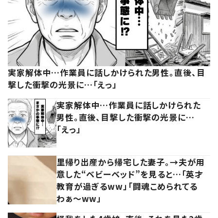
実家解体中…作業員に話しかけられた男性。直後、目
撃した衝撃の光景に…「えっ」
実家解体中…作業員に話しかけられた
男性。直後、目撃した衝撃の光景に…
「えっ」
里帰り出産から帰宅した妻子。→夫が用
意した“ベビーベッド”を見ると…「英才
教育が過ぎるww」「闘魂こめられてる
わぁ～ww」