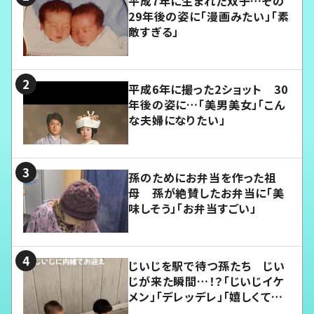
平成7年に生まれた双子…その
29年後の姿に「漫画みたい」「素
敵すぎる」
平成6年に撮った2ショット 30
年後の姿に…「美男美女」「こん
な夫婦になりたい」
孫のためにお弁当を作った祖
母 孫が絶賛したお弁当に「美
味しそう」「お弁当すごい」
じいじを駅で待つ孫たち じい
じが来た瞬間…！？「じいじイケ
メン」「デレッデレ」「嬉しくて可
愛くてたまらない」「幸せになれ