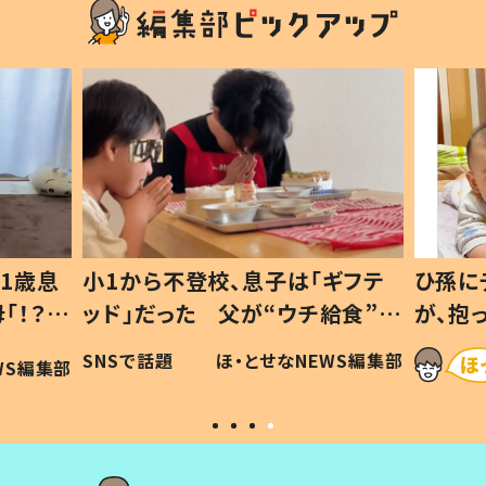
1歳息
小1から不登校、息子は「ギフテ
ひ孫に
「！？」
ッド」だった 父が“ウチ給食”を
が、抱
に「可愛
作り続ける理由とは #令和の親
「涙が
SNSで話題
ほ・とせなNEWS編集部
WS編集部
#令和の子
い」