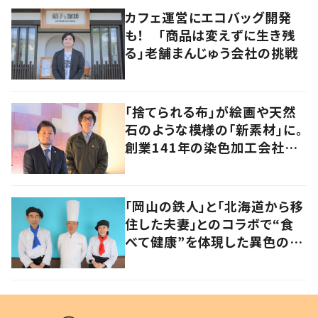
カフェ運営にエコバッグ開発
も！ 「商品は変えずに生き残
る」老舗まんじゅう会社の挑戦
「捨てられる布」が絵画や天然
石のような模様の「新素材」に。
創業141年の染色加工会社が
仕掛けた“アップサイクル”
「岡山の鉄人」と「北海道から移
住した夫妻」とのコラボで“食
べて健康”を体現した異色のカ
フェ