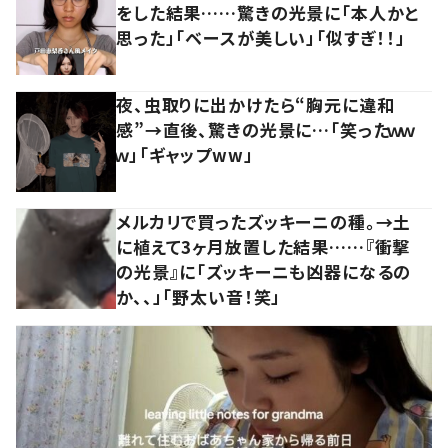
をした結果……驚きの光景に「本人かと
思った」「ベースが美しい」「似すぎ！！」
夜、虫取りに出かけたら“胸元に違和
感”→直後、驚きの光景に…「笑ったｗｗ
ｗ」「ギャップww」
メルカリで買ったズッキーニの種。→土
に植えて3ヶ月放置した結果……『衝撃
の光景』に「ズッキーニも凶器になるの
か、、」「野太い音！笑」