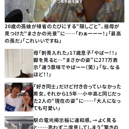
20歳の孫娘が帰省のたびにする“隠しごと”。祖母が
見つけた“まさかの光景”に……「わぁーーー！」「最高
の孫だ」「これいいですね」
母「刺青入れた」17歳息子「やばー！！」
脚を見ると…“まさかの姿”に277万表
示「違う意味でやばーー（笑）」「な、なる
ほど！！」
「好き同士」だけど付き合っていなかった
男女。それから15年…小中高と同じだっ
た2人の“現在の姿”に……「大人になっ
ても可愛い」
駅の電光掲示板に違和感。→よく見る
と……思わず二度見してしまう”驚きの