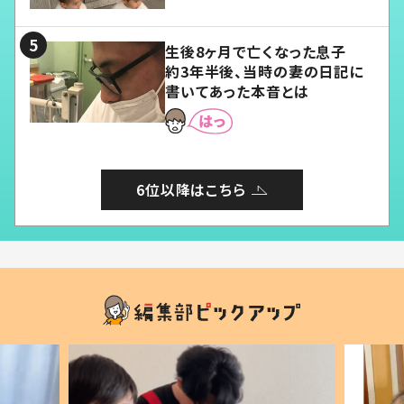
る」
生後8ヶ月で亡くなった息子
約3年半後、当時の妻の日記に
書いてあった本音とは
6位以降はこちら