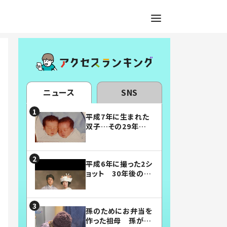
ニュース
SNS
平成7年に生まれた
双子…その29年後
の姿に「漫画みたい」
「素敵すぎる」
平成6年に撮った2シ
ョット 30年後の姿
に…「美男美女」「こ
んな夫婦になりた
い」
孫のためにお弁当を
作った祖母 孫が絶