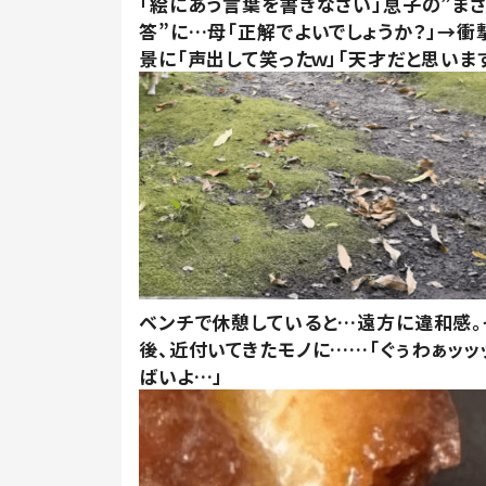
「絵にあう言葉を書きなさい」息子の”ま
答”に…母「正解でよいでしょうか？」→衝
景に「声出して笑ったｗ」「天才だと思いま
ベンチで休憩していると…遠方に違和感。
後、近付いてきたモノに……「ぐぅわぁッッ
ばいよ…」