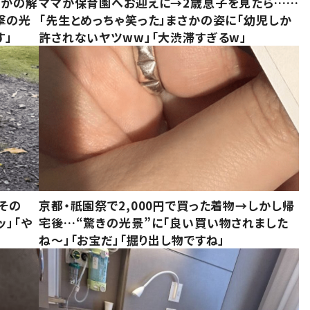
さかの解
ママが保育園へお迎えに→2歳息子を見たら……
撃の光
「先生とめっちゃ笑った」まさかの姿に「幼児しか
す」
許されないヤツww」「大渋滞すぎるw」
その
京都・祇園祭で2,000円で買った着物→しかし帰
ッ」「や
宅後…“驚きの光景”に「良い買い物されました
ね～」「お宝だ」「掘り出し物ですね」