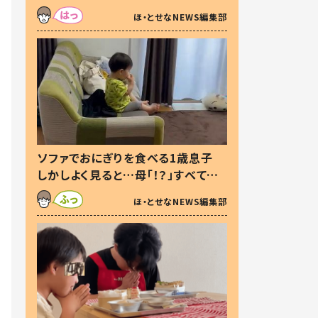
た本音とは
ほ・とせなNEWS編集部
ソファでおにぎりを食べる1歳息子
しかしよく見ると…母「！？」すべてを
察した母の投稿に「可愛いから許
ほ・とせなNEWS編集部
す！」「現行犯〜」