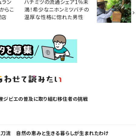
ュラン
ハチミツの流通シェア1％未
るからこ
満！希少なニホンミツバチの
理店
温厚な性格に惚れた男性
国産ジビエの普及に取り組む移住者の挑戦
三刀流 自然の恵みと生きる暮らしが生まれたわけ