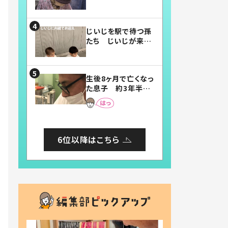
賛したお弁当に「美
味しそう」「お弁当す
ごい」
じいじを駅で待つ孫
たち じいじが来た
瞬間…！？「じいじイ
ケメン」「デレッデレ」
「嬉しくて可愛くてた
生後8ヶ月で亡くなっ
まらない」「幸せにな
た息子 約3年半
れる」
後、当時の妻の日記
に書いてあった本音
とは
6位以降はこちら