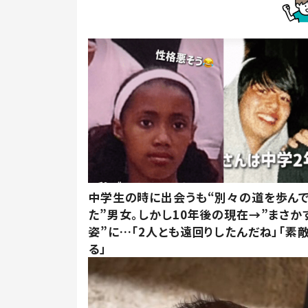
中学生の時に出会うも“別々の道を歩ん
た”男女。しかし10年後の現在→”まさか
姿”に…「2人とも遠回りしたんだね」「素
る」