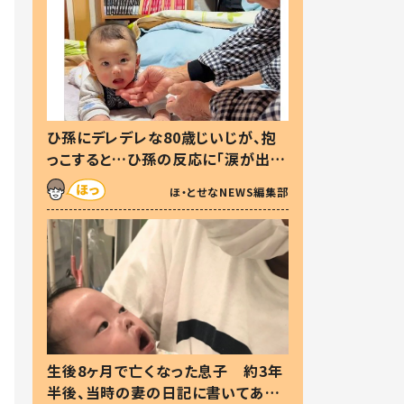
ひ孫にデレデレな80歳じいじが、抱
っこすると…ひ孫の反応に「涙が出ま
した」「可愛くて仕方ない」
ほ・とせなNEWS編集部
生後8ヶ月で亡くなった息子 約3年
半後、当時の妻の日記に書いてあっ