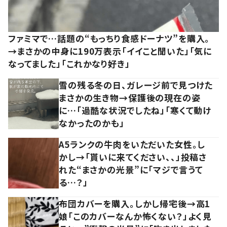
ファミマで…話題の“もっちり食感ドーナツ”を購入。
→まさかの中身に190万表示「イイこと聞いた」「気に
なってました」「これかなり好き」
雪の残る冬の日、ガレージ前で見つけた
まさかの生き物→保護後の現在の姿
に…「過酷な状況でしたね」「寒くて動け
なかったのかも」
A5ランクの牛肉をいただいた女性。し
かし→「貰いに来てください、、」投稿さ
れた“まさかの光景”に「マジで言うて
る…？」
布団カバーを購入。しかし帰宅後→高1
娘「このカバーなんか怖くない？」よく見