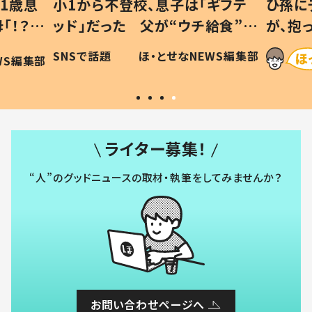
1歳息
小1から不登校、息子は「ギフテ
ひ孫に
「！？」
ッド」だった 父が“ウチ給食”を
が、抱
に「可愛
作り続ける理由とは #令和の親
「涙が
SNSで話題
ほ・とせなNEWS編集部
WS編集部
#令和の子
い」
ライター募集！
“人”のグッドニュースの取材・執筆をしてみませんか？
お問い合わせページへ