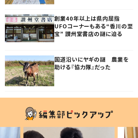
創業40年以上は県内屈指
UFOコーナーもある“香川の至
宝” 讃州堂書店の謎に迫る
国道沿いにヤギの謎 農業を
助ける『協力隊』だった