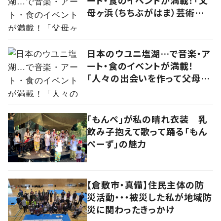
母ヶ浜（ちちぶがはま）芸術祭
vol.0」で生まれたアーティスト
kou（コウ）の食アート
日本のウユニ塩湖…で音楽・ア
ート・食のイベントが満載！
「人々の出会いを作って父母ヶ
浜の未来をつなげる」実行委員
に思いを聞いた
「もんぺ」が私の晴れ衣装 乳
飲み子抱えて歌って踊る「もん
ぺーず」の魅力
【倉敷市・真備】住民主体の防
災活動・・・被災した私が地域防
災に関わったきっかけ