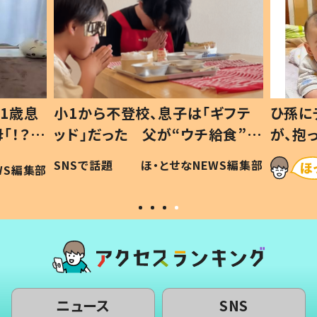
1歳息
小1から不登校、息子は「ギフテ
ひ孫に
「！？」
ッド」だった 父が“ウチ給食”を
が、抱
に「可愛
作り続ける理由とは #令和の親
「涙が
SNSで話題
ほ・とせなNEWS編集部
WS編集部
#令和の子
い」
ニュース
SNS