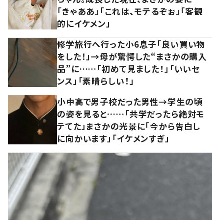
「きゃああ」「これは、モテるぞぉ」「客観
的にイケメン」
修学旅行へ行った小6息子「良い買い物
をした！」→母が驚愕した“まさかの購入
品”に……「初めて見ました！」「いいセ
ンス」「素晴らしい！」
小中高で男子校だった男性→学生の頃
の姿を見ると……「共学だったら絶対モ
テてた」まさかの光景に「今から告白し
に向かいます」「イケメンすぎ」