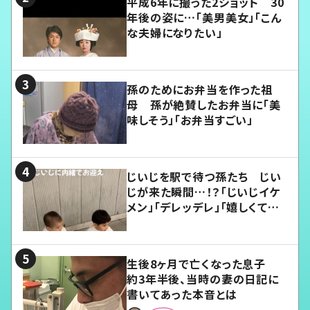
平成6年に撮った2ショット 30
年後の姿に…「美男美女」「こん
な夫婦になりたい」
孫のためにお弁当を作った祖
母 孫が絶賛したお弁当に「美
味しそう」「お弁当すごい」
じいじを駅で待つ孫たち じい
じが来た瞬間…！？「じいじイケ
メン」「デレッデレ」「嬉しくて可
愛くてたまらない」「幸せになれ
る」
生後8ヶ月で亡くなった息子
約3年半後、当時の妻の日記に
書いてあった本音とは