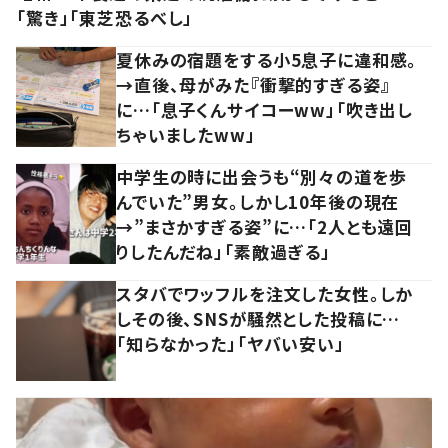
「驚き」「東芝恐るべし」
夏休みの宿題をする小5息子に違和感。
→直後、母がみた『衝撃的すぎる姿』
に…「息子くんサイコーww」「吹き出し
ちゃいましたww」
中学生の時に出会うも“別々の道を歩
んでいた”男女。しかし10年後の現在
→”まさかすぎる姿”に…「2人とも遠回
りしたんだね」「素敵過ぎる」
スタバでワッフルを注文した女性。しか
しその後、SNSが騒然とした投稿に…
「知らなかった」「ヤバい安い」