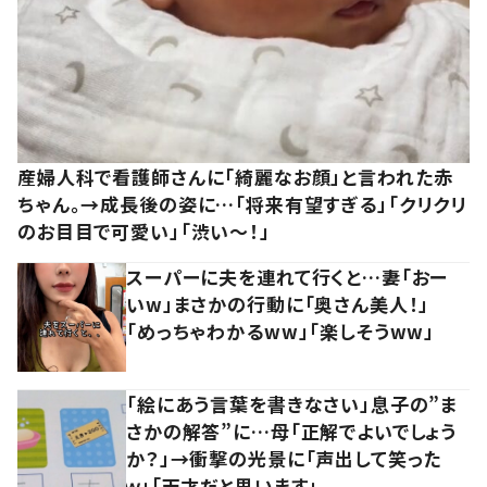
産婦人科で看護師さんに「綺麗なお顔」と言われた赤
ちゃん。→成長後の姿に…「将来有望すぎる」「クリクリ
のお目目で可愛い」「渋い～！」
スーパーに夫を連れて行くと…妻「おー
いw」まさかの行動に「奥さん美人！」
「めっちゃわかるww」「楽しそうww」
「絵にあう言葉を書きなさい」息子の”ま
さかの解答”に…母「正解でよいでしょう
か？」→衝撃の光景に「声出して笑った
ｗ」「天才だと思います」