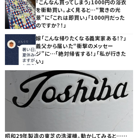
「こんなん買ってしまう」1000円の浴衣
を衝動買い。よく見ると…“驚きの光
景”に「これは即買い」「1000円だった
のですか？！」
嫁「こんな帰りたくなる義実家ある！？」
義父から届いた“衝撃のメッセー
ジ”に…「絶対帰省する！」「私が行きた
い」
昭和29年製造の東芝の洗濯機。動かしてみると……