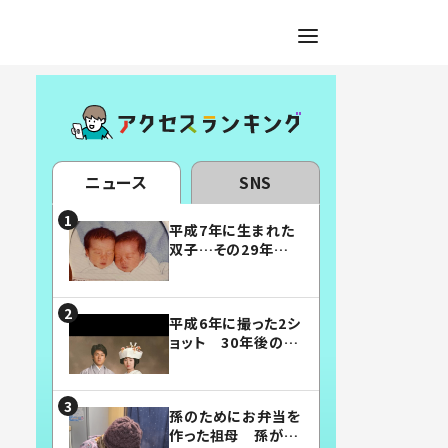
ニュース
SNS
平成7年に生まれた
双子…その29年後
の姿に「漫画みたい」
「素敵すぎる」
平成6年に撮った2シ
ョット 30年後の姿
に…「美男美女」「こ
んな夫婦になりた
い」
孫のためにお弁当を
作った祖母 孫が絶