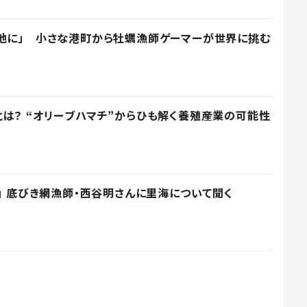
地に」 小さな港町から牡蠣漁師ゲーマーが世界に挑む
は？ “オリーブハマチ”からひも解く養殖産業の可能性
を」 底びき網漁師・西谷明さんに里海について聞く