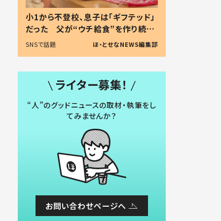
小1から不登校、息子は「ギフテッド」
だった 父が“ウチ給食”を作り続け
る理由とは #令和の親 #令和の子
SNSで話題
ほ・とせなNEWS編集部
ライター募集！
“人”のグッドニュースの取材・執筆をし
てみませんか？
お問い合わせページへ