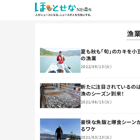
漁
夏も秋も「旬」のカキを小
の漁業
2022/09/13（火）
新たに注目されているのは
漁のシーズン到来！
2021/06/15（火）
豪快な魚飯と爆食シーンが大
るワケ
2021/03/23（火）