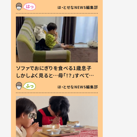
た本音とは
ほ・とせなNEWS編集部
ソファでおにぎりを食べる1歳息子
しかしよく見ると…母「！？」すべてを
察した母の投稿に「可愛いから許
ほ・とせなNEWS編集部
す！」「現行犯〜」