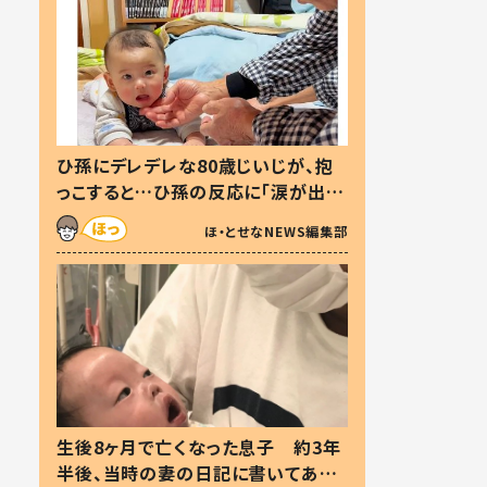
ひ孫にデレデレな80歳じいじが、抱
っこすると…ひ孫の反応に「涙が出ま
した」「可愛くて仕方ない」
ほ・とせなNEWS編集部
生後8ヶ月で亡くなった息子 約3年
半後、当時の妻の日記に書いてあっ