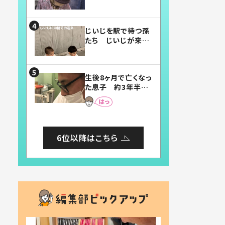
賛したお弁当に「美
味しそう」「お弁当す
ごい」
じいじを駅で待つ孫
たち じいじが来た
瞬間…！？「じいじイ
ケメン」「デレッデレ」
「嬉しくて可愛くてた
生後8ヶ月で亡くなっ
まらない」「幸せにな
た息子 約3年半
れる」
後、当時の妻の日記
に書いてあった本音
とは
6位以降はこちら