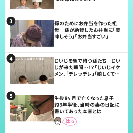
孫のためにお弁当を作った祖
母 孫が絶賛したお弁当に「美
味しそう」「お弁当すごい」
じいじを駅で待つ孫たち じい
じが来た瞬間…！？「じいじイケ
メン」「デレッデレ」「嬉しくて可
愛くてたまらない」「幸せになれ
る」
生後8ヶ月で亡くなった息子
約3年半後、当時の妻の日記に
書いてあった本音とは