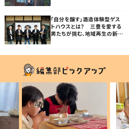
りたい【暮らすように滞在したく
なる宿vol.2】
「自分を醸す」酒造体験型ゲス
トハウスとは？ 三豊を愛する
男たちが挑む、地域再生の新し
いかたち【暮らすように滞在し
たくなる宿vol.3】