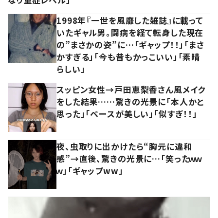
1998年『一世を風靡した雑誌』に載って
いたギャル男。闘病を経て転身した現在
の”まさかの姿”に…「ギャップ！！」「まさ
かすぎる」「今も昔もかっこいい」「素晴
らしい」
スッピン女性→戸田恵梨香さん風メイク
をした結果……驚きの光景に「本人かと
思った」「ベースが美しい」「似すぎ！！」
夜、虫取りに出かけたら“胸元に違和
感”→直後、驚きの光景に…「笑ったｗｗ
ｗ」「ギャップww」