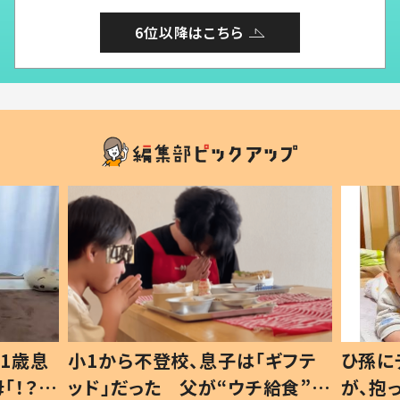
6位以降はこちら
1歳息
小1から不登校、息子は「ギフテ
ひ孫に
「！？」
ッド」だった 父が“ウチ給食”を
が、抱