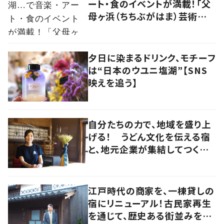
ート・食のイベントが満載！「父
母ヶ浜（ちちぶがはま）芸術祭
vol.0」で生まれたアーティスト
kou（コウ）の食アート
夕日に染まるドリンク、モチーフ
は“日本のウユニ塩湖”【SNS
映えを追う】
自分たちの力で、地域を盛り上
げる！ うどん文化を伝える宿
と、地元企業が集結してつくり
上げた絶景宿【暮らすように滞
在したくなる宿vol.6】
江戸時代の商家を、一棟貸しの
宿にリニューアル！古民家再生
を通じて、歴史ある街並みを守