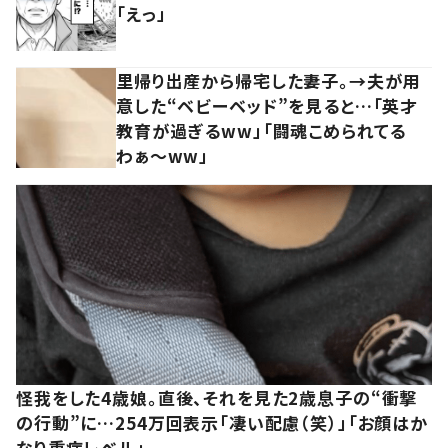
「えっ」
里帰り出産から帰宅した妻子。→夫が用
意した“ベビーベッド”を見ると…「英才
教育が過ぎるww」「闘魂こめられてる
わぁ～ww」
怪我をした4歳娘。直後、それを見た2歳息子の“衝撃
の行動”に…254万回表示「凄い配慮（笑）」「お顔はか
なり重症レベル」