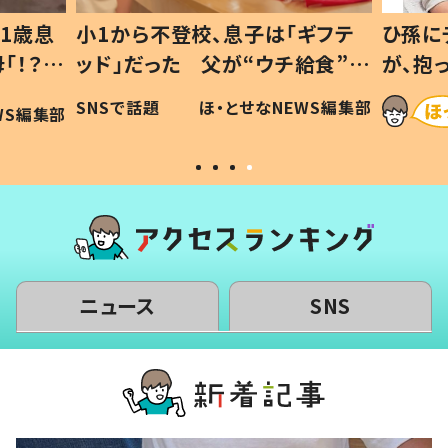
1歳息
小1から不登校、息子は「ギフテ
ひ孫に
「！？」
ッド」だった 父が“ウチ給食”を
が、抱
に「可愛
作り続ける理由とは #令和の親
「涙が
SNSで話題
ほ・とせなNEWS編集部
WS編集部
#令和の子
い」
ニュース
SNS