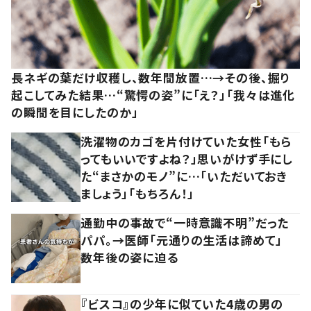
長ネギの葉だけ収穫し、数年間放置…→その後、掘り
起こしてみた結果…“驚愕の姿”に「え？」「我々は進化
の瞬間を目にしたのか」
洗濯物のカゴを片付けていた女性「もら
ってもいいですよね？」思いがけず手にし
た“まさかのモノ”に…「いただいておき
ましょう」「もちろん！」
通勤中の事故で“一時意識不明”だった
パパ。→医師「元通りの生活は諦めて」
数年後の姿に迫る
『ビスコ』の少年に似ていた4歳の男の