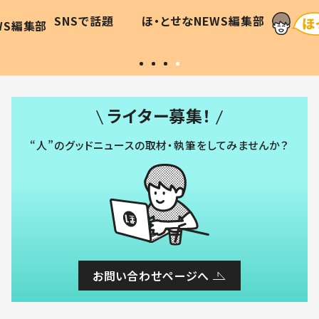
に「可愛
作り続ける理由とは #令和の親
「涙が
SNSで話題
ほ・とせなNEWS編集部
WS編集部
#令和の子
い」
ライター募集！
“人”のグッドニュースの取材・執筆をしてみませんか？
お問い合わせページへ