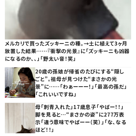
メルカリで買ったズッキーニの種。→土に植えて3ヶ月
放置した結果……『衝撃の光景』に「ズッキーニも凶器
になるのか、、」「野太い音！笑」
20歳の孫娘が帰省のたびにする“隠し
ごと”。祖母が見つけた“まさかの光
景”に……「わぁーーー！」「最高の孫だ」
「これいいですね」
母「刺青入れた」17歳息子「やばー！！」
脚を見ると…“まさかの姿”に277万表
示「違う意味でやばーー（笑）」「な、なる
ほど！！」