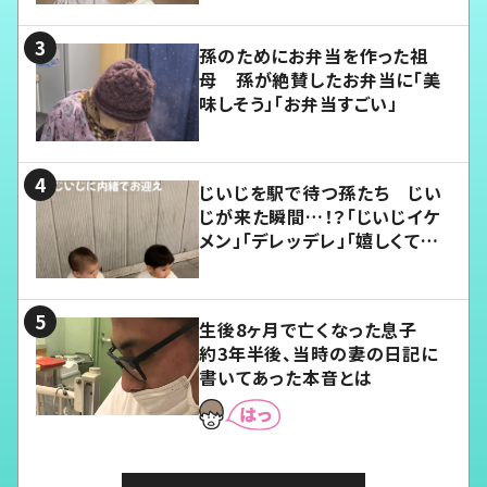
孫のためにお弁当を作った祖
母 孫が絶賛したお弁当に「美
味しそう」「お弁当すごい」
じいじを駅で待つ孫たち じい
じが来た瞬間…！？「じいじイケ
メン」「デレッデレ」「嬉しくて可
愛くてたまらない」「幸せになれ
る」
生後8ヶ月で亡くなった息子
約3年半後、当時の妻の日記に
書いてあった本音とは