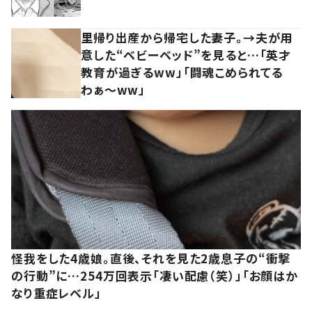
里帰り出産から帰宅した妻子。→夫が用
意した“ベビーベッド”を見ると…「英才
教育が過ぎるww」「闘魂こめられてる
わぁ～ww」
怪我をした4歳娘。直後、それを見た2歳息子の“衝撃
の行動”に…254万回表示「凄い配慮（笑）」「お顔はか
なり重症レベル」