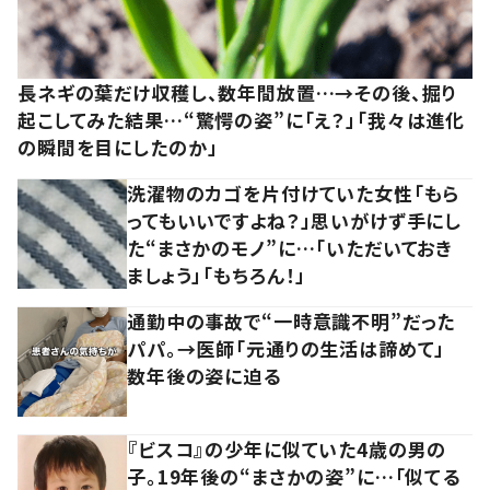
長ネギの葉だけ収穫し、数年間放置…→その後、掘り
起こしてみた結果…“驚愕の姿”に「え？」「我々は進化
の瞬間を目にしたのか」
洗濯物のカゴを片付けていた女性「もら
ってもいいですよね？」思いがけず手にし
た“まさかのモノ”に…「いただいておき
ましょう」「もちろん！」
通勤中の事故で“一時意識不明”だった
パパ。→医師「元通りの生活は諦めて」
数年後の姿に迫る
『ビスコ』の少年に似ていた4歳の男の
子。19年後の“まさかの姿”に…「似てる