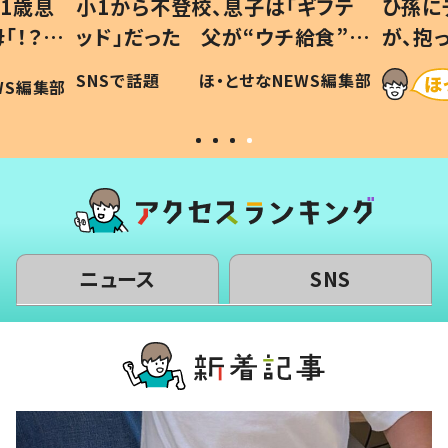
1歳息
小1から不登校、息子は「ギフテ
ひ孫に
「！？」
ッド」だった 父が“ウチ給食”を
が、抱
に「可愛
作り続ける理由とは #令和の親
「涙が
SNSで話題
ほ・とせなNEWS編集部
WS編集部
#令和の子
い」
ニュース
SNS