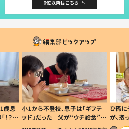
6位以降はこちら
1歳息
小1から不登校、息子は「ギフテ
ひ孫に
「！？」
ッド」だった 父が“ウチ給食”を
が、抱
に「可愛
作り続ける理由とは #令和の親
「涙が