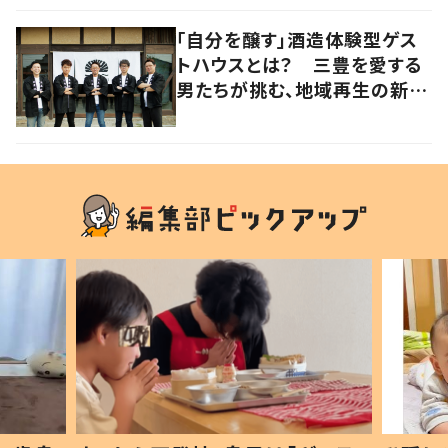
なる宿vol.2】
「自分を醸す」酒造体験型ゲス
トハウスとは？ 三豊を愛する
男たちが挑む、地域再生の新し
いかたち【暮らすように滞在し
たくなる宿vol.3】