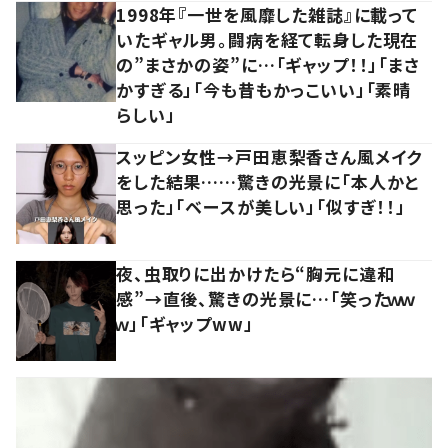
1998年『一世を風靡した雑誌』に載って
いたギャル男。闘病を経て転身した現在
の”まさかの姿”に…「ギャップ！！」「まさ
かすぎる」「今も昔もかっこいい」「素晴
らしい」
スッピン女性→戸田恵梨香さん風メイク
をした結果……驚きの光景に「本人かと
思った」「ベースが美しい」「似すぎ！！」
夜、虫取りに出かけたら“胸元に違和
感”→直後、驚きの光景に…「笑ったｗｗ
ｗ」「ギャップww」