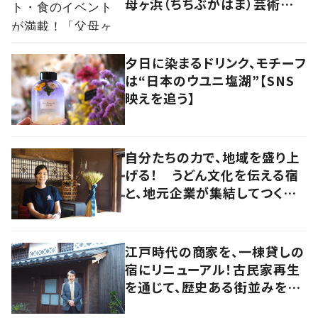
母ヶ浜（ちちぶがはま）芸術祭
vol.0」で生まれたアーティスト
kou（コウ）の食アート
夕日に染まるドリンク、モチーフ
は“日本のウユニ塩湖”【SNS
映えを追う】
自分たちの力で、地域を盛り上
げる！ うどん文化を伝える宿
と、地元企業が集結してつくり
上げた絶景宿【暮らすように滞
在したくなる宿vol.6】
江戸時代の商家を、一棟貸しの
宿にリニューアル！古民家再生
を通じて、歴史ある街並みを守
りたい【暮らすように滞在したく