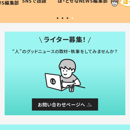
SNSで話題
ほ・とせなNEWS編集部
WS編集部
#令和の子
い」
ライター募集！
“人”のグッドニュースの取材・執筆をしてみませんか？
お問い合わせページへ