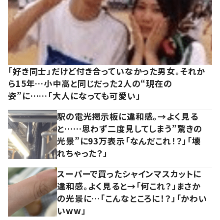
「好き同士」だけど付き合っていなかった男女。それか
ら15年…小中高と同じだった2人の“現在の
姿”に……「大人になっても可愛い」
駅の電光掲示板に違和感。→よく見る
と……思わず二度見してしまう”驚きの
光景”に93万表示「なんだこれ！？」「壊
れちゃった？」
スーパーで買ったシャインマスカットに
違和感。よく見ると→「何これ？」まさか
の光景に…「こんなところに！？」「かわい
いww」