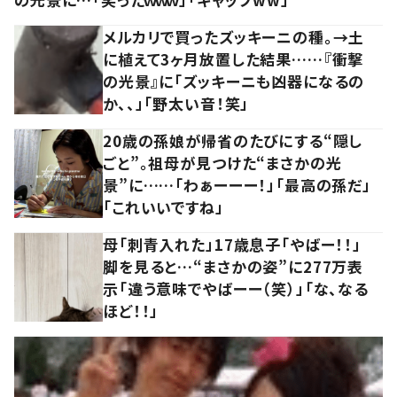
メルカリで買ったズッキーニの種。→土
に植えて3ヶ月放置した結果……『衝撃
の光景』に「ズッキーニも凶器になるの
か、、」「野太い音！笑」
20歳の孫娘が帰省のたびにする“隠し
ごと”。祖母が見つけた“まさかの光
景”に……「わぁーーー！」「最高の孫だ」
「これいいですね」
母「刺青入れた」17歳息子「やばー！！」
脚を見ると…“まさかの姿”に277万表
示「違う意味でやばーー（笑）」「な、なる
ほど！！」