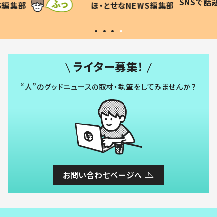
SNSで話題
ほ・とせなNEWS編集部
WS編集部
#令和の子
い」
ライター募集！
“人”のグッドニュースの取材・執筆をしてみませんか？
お問い合わせページへ