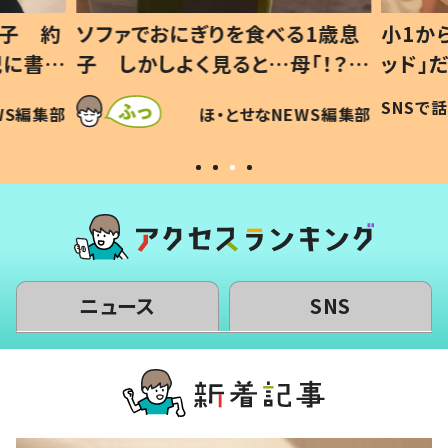
1歳息
小1から不登校、息子は「ギフテ
ひ孫に
「！？」
ッド」だった 父が“ウチ給食”を
が、抱
に「可愛
作り続ける理由とは #令和の親
「涙が
SNSで話題
ほ・とせなNEWS編集部
WS編集部
#令和の子
い」
ニュース
SNS