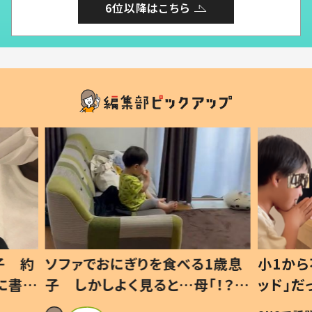
6位以降はこちら
1歳息
小1から不登校、息子は「ギフテ
ひ孫に
「！？」
ッド」だった 父が“ウチ給食”を
が、抱
に「可愛
作り続ける理由とは #令和の親
「涙が