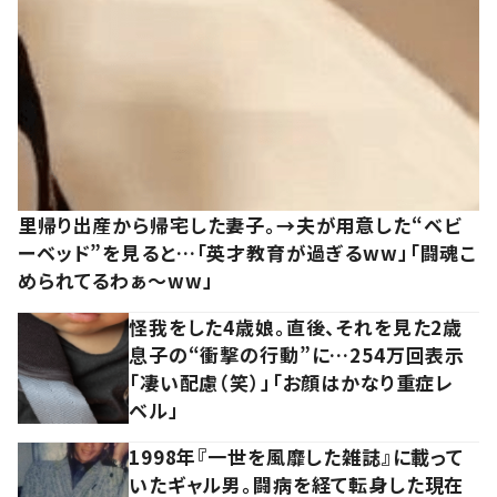
里帰り出産から帰宅した妻子。→夫が用意した“ベビ
ーベッド”を見ると…「英才教育が過ぎるww」「闘魂こ
められてるわぁ～ww」
怪我をした4歳娘。直後、それを見た2歳
息子の“衝撃の行動”に…254万回表示
「凄い配慮（笑）」「お顔はかなり重症レ
ベル」
1998年『一世を風靡した雑誌』に載って
いたギャル男。闘病を経て転身した現在