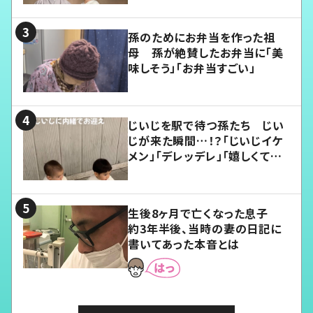
孫のためにお弁当を作った祖
母 孫が絶賛したお弁当に「美
味しそう」「お弁当すごい」
じいじを駅で待つ孫たち じい
じが来た瞬間…！？「じいじイケ
メン」「デレッデレ」「嬉しくて可
愛くてたまらない」「幸せになれ
る」
生後8ヶ月で亡くなった息子
約3年半後、当時の妻の日記に
書いてあった本音とは