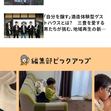
りたい【暮らすように滞在したく
なる宿vol.2】
「自分を醸す」酒造体験型ゲス
トハウスとは？ 三豊を愛する
男たちが挑む、地域再生の新し
いかたち【暮らすように滞在し
たくなる宿vol.3】