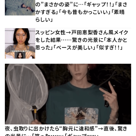
の”まさかの姿”に…「ギャップ！！」「まさ
かすぎる」「今も昔もかっこいい」「素晴
らしい」
スッピン女性→戸田恵梨香さん風メイク
をした結果……驚きの光景に「本人かと
思った」「ベースが美しい」「似すぎ！！」
夜、虫取りに出かけたら“胸元に違和感”→直後、驚き
の光景に…「笑ったｗｗｗ」「ギャップww」