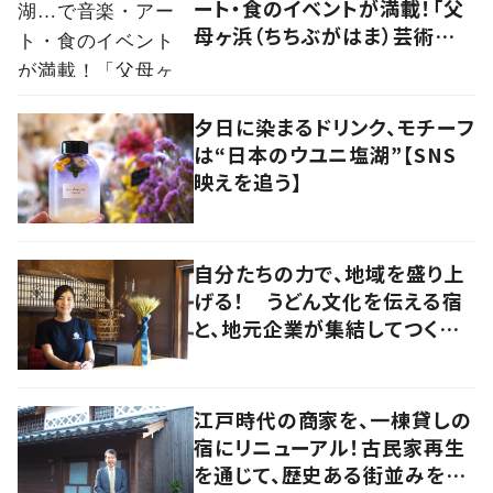
ート・食のイベントが満載！「父
母ヶ浜（ちちぶがはま）芸術祭
vol.0」で生まれたアーティスト
kou（コウ）の食アート
夕日に染まるドリンク、モチーフ
は“日本のウユニ塩湖”【SNS
映えを追う】
自分たちの力で、地域を盛り上
げる！ うどん文化を伝える宿
と、地元企業が集結してつくり
上げた絶景宿【暮らすように滞
在したくなる宿vol.6】
江戸時代の商家を、一棟貸しの
宿にリニューアル！古民家再生
を通じて、歴史ある街並みを守