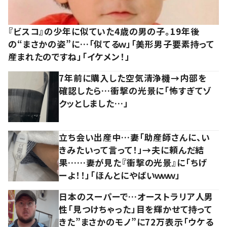
『ビスコ』の少年に似ていた4歳の男の子。19年後
の“まさかの姿”に…「似てるｗ」「美形男子要素持って
産まれたのですね」「イケメン！」
7年前に購入した空気清浄機→内部を
確認したら…衝撃の光景に「怖すぎてゾ
クッとしました…」
立ち会い出産中…妻「助産師さんに、い
きみたいって言って！」→夫に頼んだ結
果……妻が見た『衝撃の光景』に「ちげ
ーよ！！」「ほんとにやばいｗｗｗ」
日本のスーパーで…オーストラリア人男
性「見つけちゃった」目を輝かせて持って
きた”まさかのモノ”に72万表示「ウケる