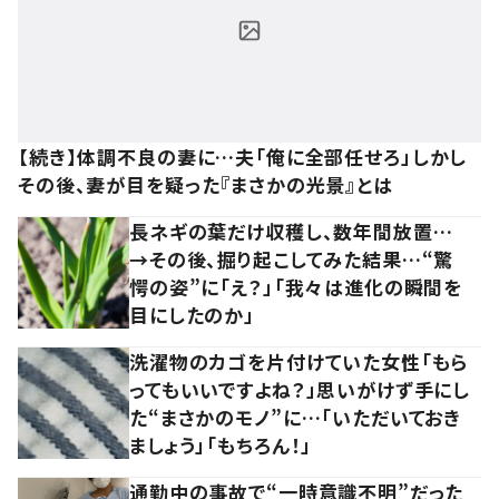
【続き】体調不良の妻に…夫「俺に全部任せろ」しかし
その後、妻が目を疑った『まさかの光景』とは
長ネギの葉だけ収穫し、数年間放置…
→その後、掘り起こしてみた結果…“驚
愕の姿”に「え？」「我々は進化の瞬間を
目にしたのか」
洗濯物のカゴを片付けていた女性「もら
ってもいいですよね？」思いがけず手にし
た“まさかのモノ”に…「いただいておき
ましょう」「もちろん！」
通勤中の事故で“一時意識不明”だった