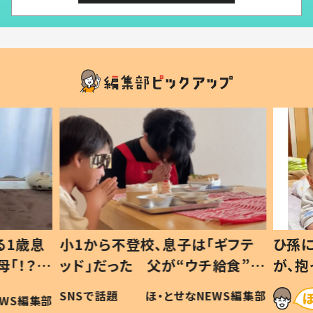
1歳息
小1から不登校、息子は「ギフテ
ひ孫に
「！？」
ッド」だった 父が“ウチ給食”を
が、抱
に「可愛
作り続ける理由とは #令和の親
「涙が
SNSで話題
ほ・とせなNEWS編集部
WS編集部
#令和の子
い」