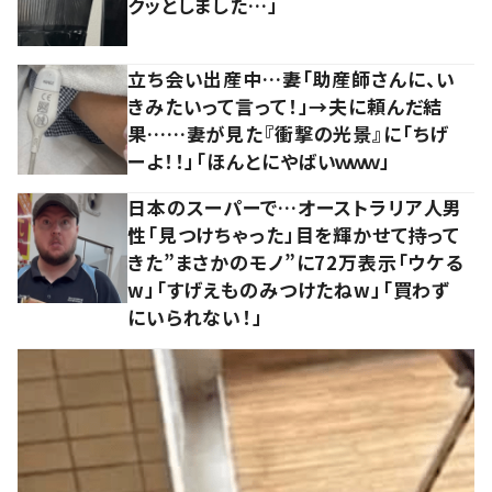
クッとしました…」
立ち会い出産中…妻「助産師さんに、い
きみたいって言って！」→夫に頼んだ結
果……妻が見た『衝撃の光景』に「ちげ
ーよ！！」「ほんとにやばいｗｗｗ」
日本のスーパーで…オーストラリア人男
性「見つけちゃった」目を輝かせて持って
きた”まさかのモノ”に72万表示「ウケる
w」「すげえものみつけたねw」「買わず
にいられない！」