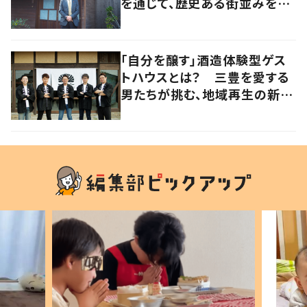
を通じて、歴史ある街並みを守
りたい【暮らすように滞在したく
なる宿vol.2】
「自分を醸す」酒造体験型ゲス
トハウスとは？ 三豊を愛する
男たちが挑む、地域再生の新し
いかたち【暮らすように滞在し
たくなる宿vol.3】