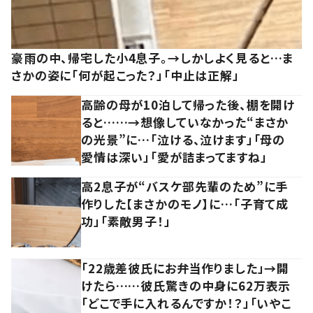
豪雨の中、帰宅した小4息子。→しかしよく見ると…ま
さかの姿に「何が起こった？」「中止は正解」
高齢の母が10泊して帰った後、棚を開け
ると……→想像していなかった“まさか
の光景”に…「泣ける、泣けます」「母の
愛情は深い」「愛が詰まってますね」
高2息子が“バスケ部先輩のため”に手
作りした【まさかのモノ】に…「子育て成
功」「素敵男子！」
「22歳差彼氏にお弁当作りました」→開
けたら……彼氏驚きの中身に62万表示
「どこで手に入れるんですか！？」「いやこ