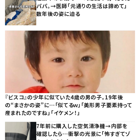
パパ。→医師「元通りの生活は諦めて」
数年後の姿に迫る
『ビスコ』の少年に似ていた4歳の男の子。19年後
の“まさかの姿”に…「似てるｗ」「美形男子要素持って
産まれたのですね」「イケメン！」
7年前に購入した空気清浄機→内部を
確認したら…衝撃の光景に「怖すぎてゾ