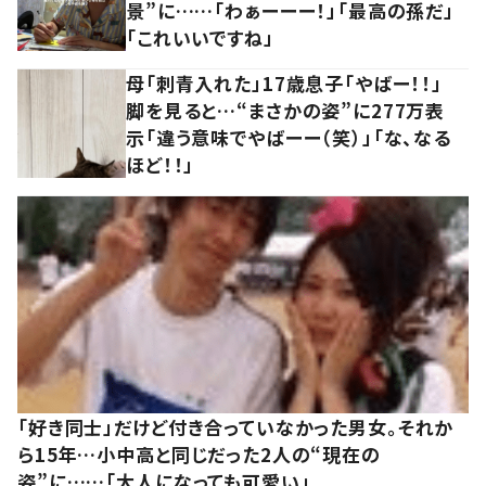
景”に……「わぁーーー！」「最高の孫だ」
「これいいですね」
母「刺青入れた」17歳息子「やばー！！」
脚を見ると…“まさかの姿”に277万表
示「違う意味でやばーー（笑）」「な、なる
ほど！！」
「好き同士」だけど付き合っていなかった男女。それか
ら15年…小中高と同じだった2人の“現在の
姿”に……「大人になっても可愛い」