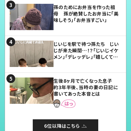
孫のためにお弁当を作った祖
母 孫が絶賛したお弁当に「美
味しそう」「お弁当すごい」
じいじを駅で待つ孫たち じい
じが来た瞬間…！？「じいじイケ
メン」「デレッデレ」「嬉しくて可
愛くてたまらない」「幸せになれ
る」
生後8ヶ月で亡くなった息子
約3年半後、当時の妻の日記に
書いてあった本音とは
6位以降はこちら