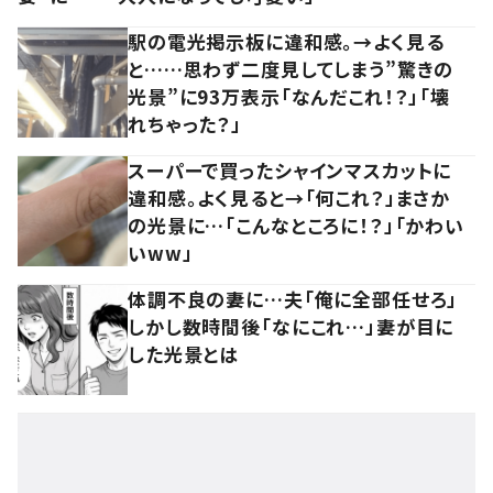
駅の電光掲示板に違和感。→よく見る
と……思わず二度見してしまう”驚きの
光景”に93万表示「なんだこれ！？」「壊
れちゃった？」
スーパーで買ったシャインマスカットに
違和感。よく見ると→「何これ？」まさか
の光景に…「こんなところに！？」「かわい
いww」
体調不良の妻に…夫「俺に全部任せろ」
しかし数時間後「なにこれ…」妻が目に
した光景とは