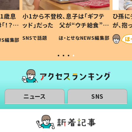
1歳息
小1から不登校、息子は「ギフテ
ひ孫に
「！？」
ッド」だった 父が“ウチ給食”を
が、抱
に「可愛
作り続ける理由とは #令和の親
「涙が
SNSで話題
ほ・とせなNEWS編集部
WS編集部
#令和の子
い」
ニュース
SNS