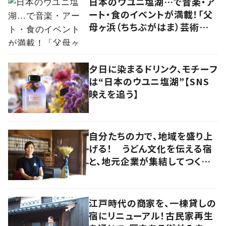
日本のウユニ塩湖…で音楽・ア
ート・食のイベントが満載！「父
母ヶ浜（ちちぶがはま）芸術祭
vol.0」で生まれたアーティスト
kou（コウ）の食アート
夕日に染まるドリンク、モチーフ
は“日本のウユニ塩湖”【SNS
映えを追う】
自分たちの力で、地域を盛り上
げる！ うどん文化を伝える宿
と、地元企業が集結してつくり
上げた絶景宿【暮らすように滞
在したくなる宿vol.6】
江戸時代の商家を、一棟貸しの
宿にリニューアル！古民家再生