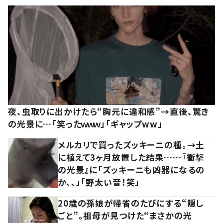
夜、虫取りに出かけたら“胸元に違和感”→直後、驚き
の光景に…「笑ったｗｗｗ」「ギャップww」
メルカリで買ったズッキーニの種。→土
に植えて3ヶ月放置した結果……『衝撃
の光景』に「ズッキーニも凶器になるの
か、、」「野太い音！笑」
20歳の孫娘が帰省のたびにする“隠し
ごと”。祖母が見つけた“まさかの光