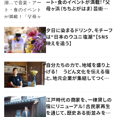
ート・食のイベントが満載！「父
母ヶ浜（ちちぶがはま）芸術祭
vol.0」で生まれたアーティスト
kou（コウ）の食アート
夕日に染まるドリンク、モチーフ
は“日本のウユニ塩湖”【SNS
映えを追う】
自分たちの力で、地域を盛り上
げる！ うどん文化を伝える宿
と、地元企業が集結してつくり
上げた絶景宿【暮らすように滞
在したくなる宿vol.6】
江戸時代の商家を、一棟貸しの
宿にリニューアル！古民家再生
を通じて、歴史ある街並みを守