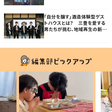
りたい【暮らすように滞在したく
なる宿vol.2】
「自分を醸す」酒造体験型ゲス
トハウスとは？ 三豊を愛する
男たちが挑む、地域再生の新し
いかたち【暮らすように滞在し
たくなる宿vol.3】