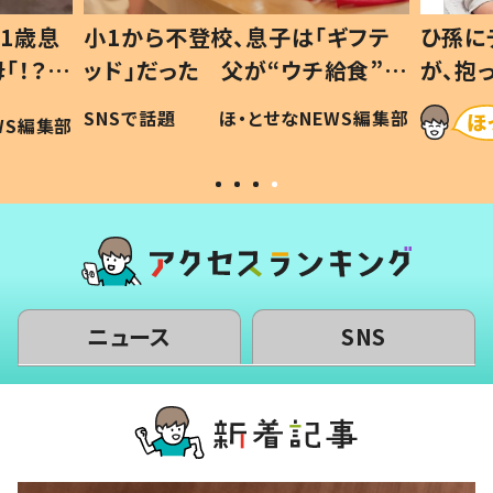
1歳息
小1から不登校、息子は「ギフテ
ひ孫に
「！？」
ッド」だった 父が“ウチ給食”を
が、抱
に「可愛
作り続ける理由とは #令和の親
「涙が
SNSで話題
ほ・とせなNEWS編集部
WS編集部
#令和の子
い」
ニュース
SNS