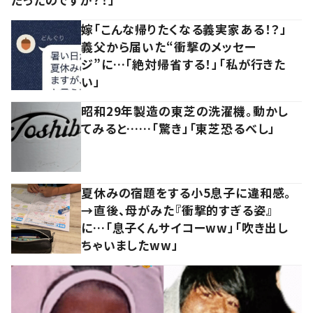
嫁「こんな帰りたくなる義実家ある！？」
義父から届いた“衝撃のメッセー
ジ”に…「絶対帰省する！」「私が行きた
い」
昭和29年製造の東芝の洗濯機。動かし
てみると……「驚き」「東芝恐るべし」
夏休みの宿題をする小5息子に違和感。
→直後、母がみた『衝撃的すぎる姿』
に…「息子くんサイコーww」「吹き出し
ちゃいましたww」