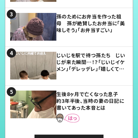
孫のためにお弁当を作った祖
母 孫が絶賛したお弁当に「美
味しそう」「お弁当すごい」
じいじを駅で待つ孫たち じい
じが来た瞬間…！？「じいじイケ
メン」「デレッデレ」「嬉しくて可
愛くてたまらない」「幸せになれ
る」
生後8ヶ月で亡くなった息子
約3年半後、当時の妻の日記に
書いてあった本音とは