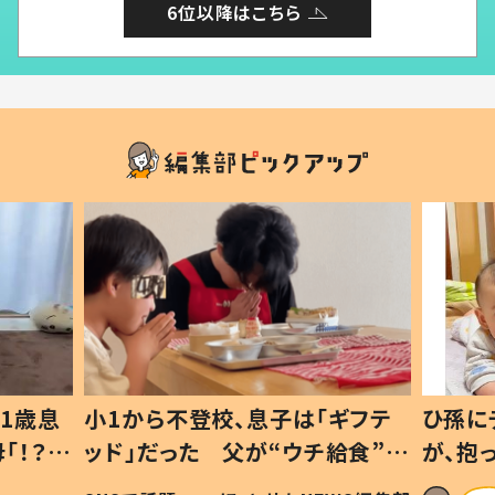
6位以降はこちら
1歳息
小1から不登校、息子は「ギフテ
ひ孫に
「！？」
ッド」だった 父が“ウチ給食”を
が、抱
に「可愛
作り続ける理由とは #令和の親
「涙が