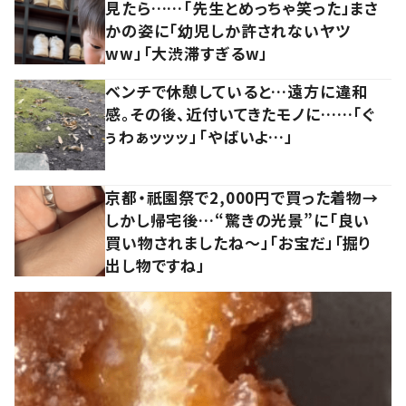
見たら……「先生とめっちゃ笑った」まさ
かの姿に「幼児しか許されないヤツ
ww」「大渋滞すぎるw」
ベンチで休憩していると…遠方に違和
感。その後、近付いてきたモノに……「ぐ
ぅわぁッッッ」「やばいよ…」
京都・祇園祭で2,000円で買った着物→
しかし帰宅後…“驚きの光景”に「良い
買い物されましたね～」「お宝だ」「掘り
出し物ですね」