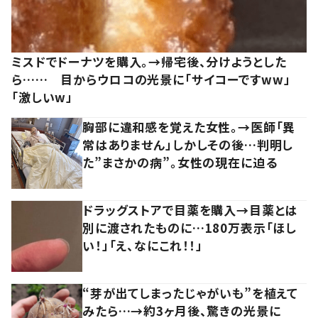
ミスドでドーナツを購入。→帰宅後、分けようとした
ら…… 目からウロコの光景に「サイコーですww」
「激しいw」
胸部に違和感を覚えた女性。→医師「異
常はありません」しかしその後…判明し
た”まさかの病”。女性の現在に迫る
ドラッグストアで目薬を購入→目薬とは
別に渡されたものに…180万表示「ほし
い！」「え、なにこれ！！」
“芽が出てしまったじゃがいも”を植えて
みたら…→約3ヶ月後、驚きの光景に