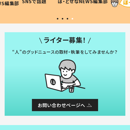
SNSで話題
ほ・とせなNEWS編集部
WS編集部
#令和の子
い」
ライター募集！
“人”のグッドニュースの取材・執筆をしてみませんか？
お問い合わせページへ