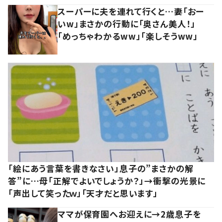
スーパーに夫を連れて行くと…妻「おー
いw」まさかの行動に「奥さん美人！」
「めっちゃわかるww」「楽しそうww」
「絵にあう言葉を書きなさい」息子の”まさかの解
答”に…母「正解でよいでしょうか？」→衝撃の光景に
「声出して笑ったｗ」「天才だと思います」
ママが保育園へお迎えに→2歳息子を