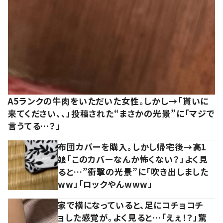
A5ランクの牛肉をいただいた女性。しかし→「貰いに
来てください、、」投稿された“まさかの光景”に「マジで
言うてる…？」
布団カバーを購入。しかし帰宅後→高1
娘「このカバーなんか怖くない？」よく見
ると…”衝撃の光景”に「吹き出しました
ww」「ロックやんwww」
家で横になっていると、足にコチョコチ
ョした感覚が。よく見ると…「えぇ！？」驚