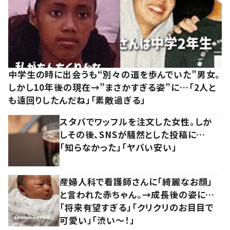
中学生の時に出会うも“別々の道を歩んでいた”男女。
しかし10年後の現在→”まさかすぎる姿”に…「2人と
も遠回りしたんだね」「素敵過ぎる」
スタバでワッフルを注文した女性。しか
しその後、SNSが騒然とした投稿に…
「知らなかった」「ヤバい安い」
産婦人科で看護師さんに「綺麗なお顔」
と言われた赤ちゃん。→成長後の姿に…
「将来有望すぎる」「クリクリのお目目で
可愛い」「渋い～！」