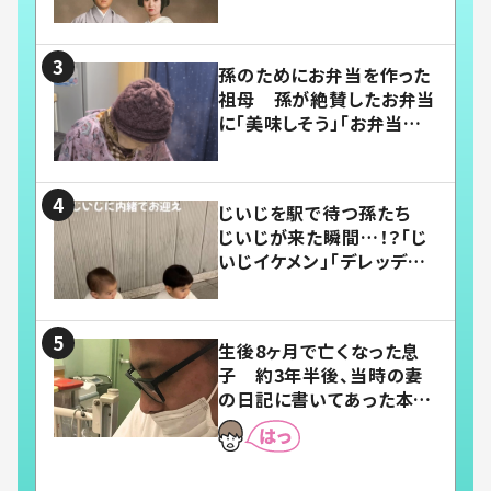
い」
孫のためにお弁当を作った
祖母 孫が絶賛したお弁当
に「美味しそう」「お弁当すご
い」
じいじを駅で待つ孫たち
じいじが来た瞬間…！？「じ
いじイケメン」「デレッデレ」
「嬉しくて可愛くてたまらな
い」「幸せになれる」
生後8ヶ月で亡くなった息
子 約3年半後、当時の妻
の日記に書いてあった本音
とは