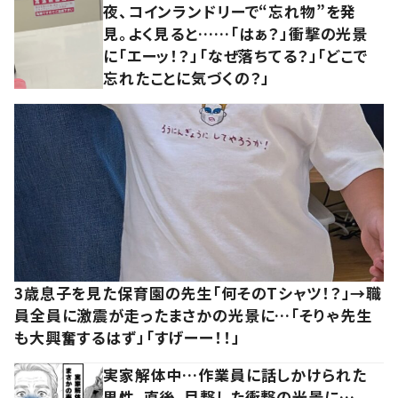
夜、コインランドリーで“忘れ物”を発
見。よく見ると……「はぁ？」衝撃の光景
に「エーッ！？」「なぜ落ちてる？」「どこで
忘れたことに気づくの？」
3歳息子を見た保育園の先生「何そのTシャツ！？」→職
員全員に激震が走ったまさかの光景に…「そりゃ先生
も大興奮するはず」「すげーー！！」
実家解体中…作業員に話しかけられた
男性。直後、目撃した衝撃の光景に…