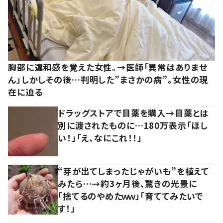
胸部に違和感を覚えた女性。→医師「異常はありませ
ん」しかしその後…判明した”まさかの病”。女性の現
在に迫る
ドラッグストアで目薬を購入→目薬とは
別に渡されたものに…180万表示「ほし
い！」「え、なにこれ！！」
“芽が出てしまったじゃがいも”を植えて
みたら…→約3ヶ月後、驚きの光景に
「捨てるのやめたｗｗ」「育ててみたいで
す！」