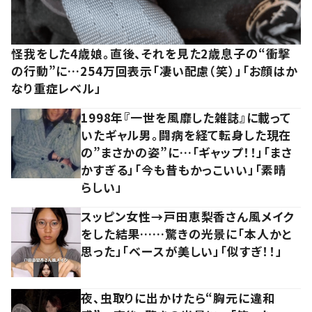
怪我をした4歳娘。直後、それを見た2歳息子の“衝撃
の行動”に…254万回表示「凄い配慮（笑）」「お顔はか
なり重症レベル」
1998年『一世を風靡した雑誌』に載って
いたギャル男。闘病を経て転身した現在
の”まさかの姿”に…「ギャップ！！」「まさ
かすぎる」「今も昔もかっこいい」「素晴
らしい」
スッピン女性→戸田恵梨香さん風メイク
をした結果……驚きの光景に「本人かと
思った」「ベースが美しい」「似すぎ！！」
夜、虫取りに出かけたら“胸元に違和