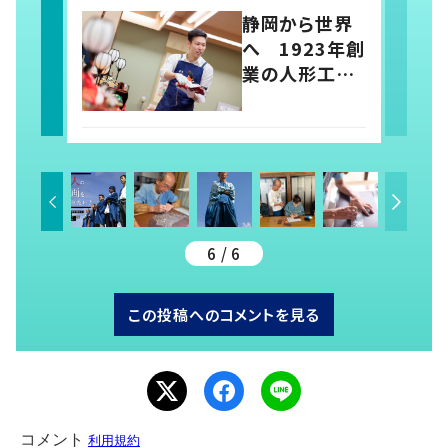
話
静岡から世界
へ 1923年創
業の人形工房
4代目がチャレ
ンジを続ける
理由
6 / 6
この投稿へのコメントを見る