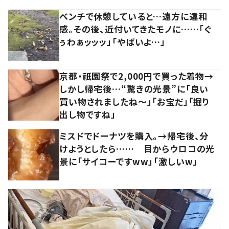
ベンチで休憩していると…遠方に違和
感。その後、近付いてきたモノに……「ぐ
ぅわぁッッッ」「やばいよ…」
京都・祇園祭で2,000円で買った着物→
しかし帰宅後…“驚きの光景”に「良い
買い物されましたね～」「お宝だ」「掘り
出し物ですね」
ミスドでドーナツを購入。→帰宅後、分
けようとしたら…… 目からウロコの光
景に「サイコーですww」「激しいw」