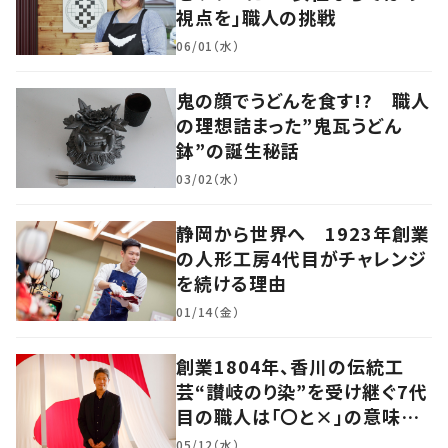
視点を」職人の挑戦
06/01（水）
鬼の顔でうどんを食す!? 職人
の理想詰まった”鬼瓦うどん
鉢”の誕生秘話
03/02（水）
静岡から世界へ 1923年創業
の人形工房4代目がチャレンジ
を続ける理由
01/14（金）
創業1804年、香川の伝統工
芸“讃岐のり染”を受け継ぐ7代
目の職人は「〇と×」の意味を
探求する芸術家でもあった
05/12（水）