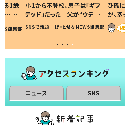
べる1歳
小1から不登校、息子は「ギフ
ひ孫にデ
と…母
テッド」だった 父が“ウチ給
が、抱っ
母の投稿
食”を作り続ける理由とは #令
に「涙が
SNSで話題
ほ・とせなNEWS編集部
EWS編集部
「現行
和の親 #令和の子
方ない」
ニュース
SNS