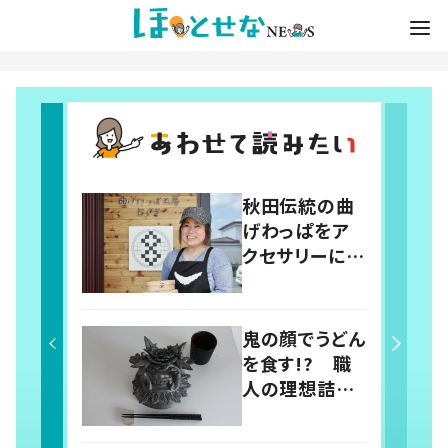
秋田伝統の曲
げわっぱをア
クセサリーに
「女性ならでは
の視点を」職人
の挑戦
鬼の顔でうどん
を食す!? 職
人の理想詰ま
った”鬼瓦うど
ん鉢”の誕生秘