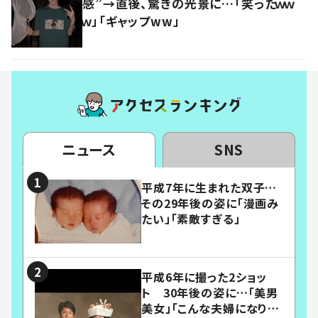
感”→直後、驚きの光景に…「笑ったｗｗ
ｗ」「ギャップww」
ニュース
SNS
平成7年に生まれた双子…
その29年後の姿に「漫画み
たい」「素敵すぎる」
平成6年に撮った2ショッ
ト 30年後の姿に…「美男
美女」「こんな夫婦になりた