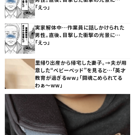
「えっ」
実家解体中…作業員に話しかけられた
男性。直後、目撃した衝撃の光景に…
「えっ」
里帰り出産から帰宅した妻子。→夫が用
意した“ベビーベッド”を見ると…「英才
教育が過ぎるww」「闘魂こめられてる
わぁ～ww」