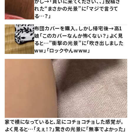
かし→「貰いに来てください、、」投稿さ
れた“まさかの光景”に「マジで言うて
る…？」
布団カバーを購入。しかし帰宅後→高1
娘「このカバーなんか怖くない？」よく見
ると…”衝撃の光景”に「吹き出しました
ww」「ロックやんwww」
家で横になっていると、足にコチョコチョした感覚が。
よく見ると…「えぇ！？」驚きの光景に「無事でよかった」