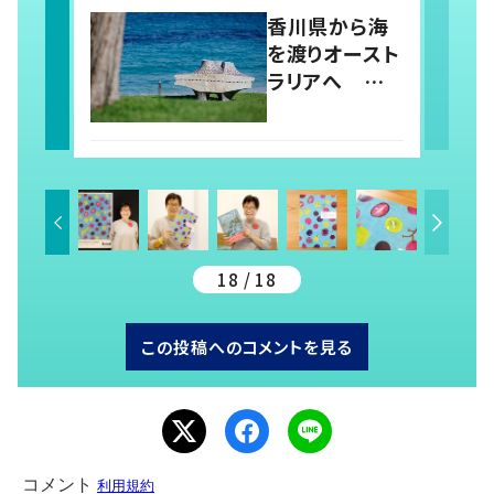
ほんわか日常
香川県から海
生活
を渡りオースト
ラリアへ 庵
治石を使った
石彫作品を生
み出す夫婦共
同アーティスト
「アキホタタ」
18 / 18
この投稿へのコメントを見る