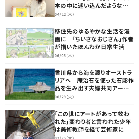
本の中に迷い込んだような想
像の世界へ
04/22（木）
移住先のゆるやかな生活を漫
画に 「ちいさなおじさん」作者
が描いたほんわか日常生活
06/03（木）
香川県から海を渡りオーストラ
リアへ 庵治石を使った石彫作
品を生み出す夫婦共同アーティ
スト「アキホタタ」
06/29（火）
「この世にアートがあって救わ
れた」変わり者と言われた少年
は美術教師を経て芸術家に
03/25（木）