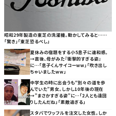
昭和29年製造の東芝の洗濯機。動かしてみると……
「驚き」「東芝恐るべし」
夏休みの宿題をする小5息子に違和感。
→直後、母がみた『衝撃的すぎる姿』
に…「息子くんサイコーww」「吹き出し
ちゃいましたww」
中学生の時に出会うも“別々の道を歩
んでいた”男女。しかし10年後の現在
→”まさかすぎる姿”に…「2人とも遠回
りしたんだね」「素敵過ぎる」
スタバでワッフルを注文した女性。しか