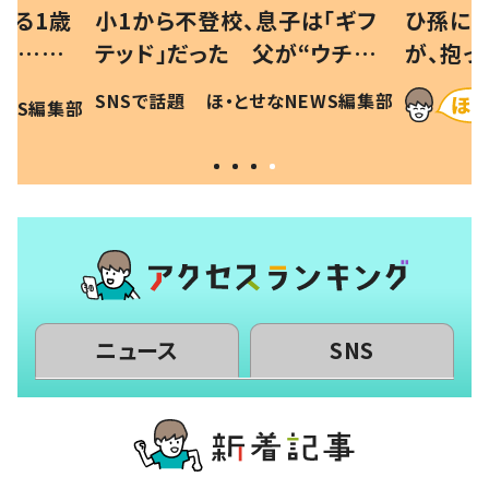
べる1歳
小1から不登校、息子は「ギフ
ひ孫にデ
と…母
テッド」だった 父が“ウチ給
が、抱っ
母の投稿
食”を作り続ける理由とは #令
に「涙が
SNSで話題
ほ・とせなNEWS編集部
EWS編集部
「現行
和の親 #令和の子
方ない」
ニュース
SNS