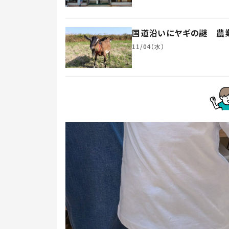
国道沿いにヤギの謎 農業
11/04（水）