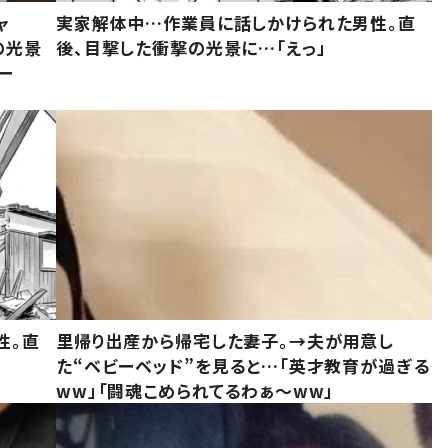
ャ
実家解体中…作業員に話しかけられた男性。直
の光景
後、目撃した衝撃の光景に…「えっ」
ー
性。直
里帰り出産から帰宅した妻子。→夫が用意し
た“ベビーベッド”を見ると…「英才教育が過ぎる
ww」「闘魂こめられてるわぁ～ww」