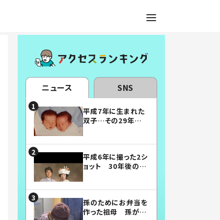
ニュース
SNS
平成7年に生まれた
双子…その29年後
の姿に「漫画みたい」
「素敵すぎる」
平成6年に撮った2シ
ョット 30年後の姿
に…「美男美女」「こ
んな夫婦になりた
い」
孫のためにお弁当を
作った祖母 孫が絶