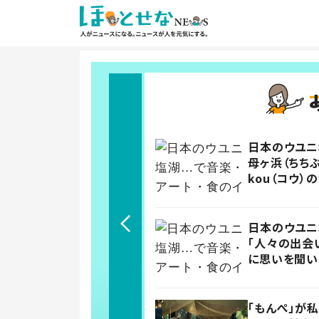
日本のウユニ
母ヶ浜（ちちぶ
kou（コウ）
日本のウユニ
「人々の出会
に思いを聞い
「もんぺ」が