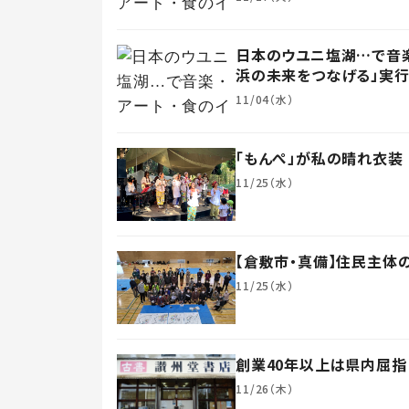
日本のウユニ塩湖…で音楽
浜の未来をつなげる」実
11/04（水）
「もんぺ」が私の晴れ衣装
11/25（水）
【倉敷市・真備】住民主体
11/25（水）
創業40年以上は県内屈指
11/26（木）