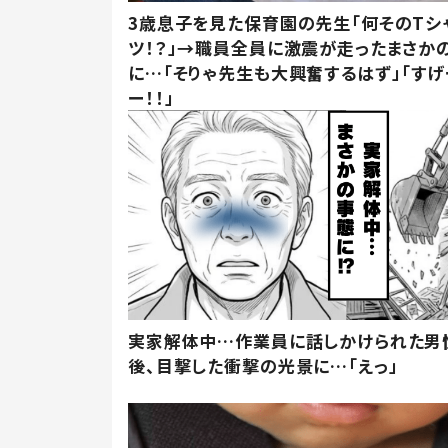
3歳息子を見た保育園の先生「何そのTシ
ツ！？」→職員全員に激震が走ったまさか
に…「そりゃ先生も大興奮するはず」「すげ
ー！！」
実家解体中…作業員に話しかけられた男
後、目撃した衝撃の光景に…「えっ」