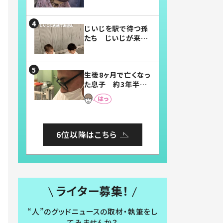
賛したお弁当に「美
味しそう」「お弁当す
ごい」
じいじを駅で待つ孫
たち じいじが来た
瞬間…！？「じいじイ
ケメン」「デレッデレ」
「嬉しくて可愛くてた
生後8ヶ月で亡くなっ
まらない」「幸せにな
た息子 約3年半
れる」
後、当時の妻の日記
に書いてあった本音
とは
6位以降はこちら
ライター募集！
“人”のグッドニュースの取材・執筆をし
てみませんか？