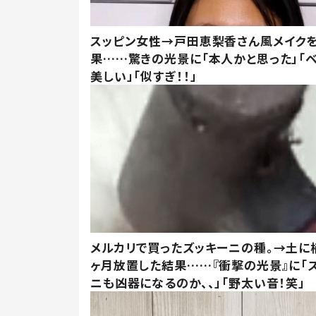
スッピン女性→戸田恵梨香さん風メイク
果……驚きの光景に「本人かと思った」「
美しい」「似すぎ！！」
メルカリで買ったズッキーニの種。→土に
ヶ月放置した結果……『衝撃の光景』に「
ニも凶器になるのか、、」「野太い音！笑」