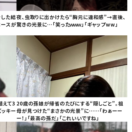
をした結
夜、虫取りに出かけたら“胸元に違和感”→直後、
ベースが
驚きの光景に…「笑ったｗｗｗ」「ギャップww」
植えて3
20歳の孫娘が帰省のたびにする“隠しごと”。祖
ズッキー
母が見つけた“まさかの光景”に……「わぁーー
ー！」「最高の孫だ」「これいいですね」