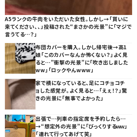
A5ランクの牛肉をいただいた女性。しかし→「貰いに
来てください、、」投稿された“まさかの光景”に「マジで
言うてる…？」
布団カバーを購入。しかし帰宅後→高1
娘「このカバーなんか怖くない？」よく見
ると…”衝撃の光景”に「吹き出しました
ww」「ロックやんwww」
家で横になっていると、足にコチョコチ
ョした感覚が。よく見ると…「えぇ！？」驚
きの光景に「無事でよかった」
出張で…列車の指定席を予約したら…
→“想定外の光景”に「びっくりするｗｗ」
「連れて行ってあげて笑」