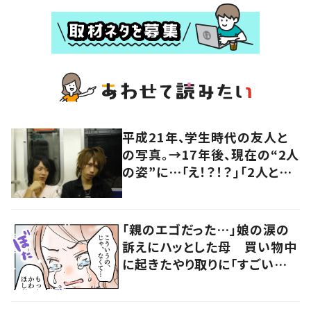
平成21年、学生時代の友人と
の写真。→17年後、現在の“2人
の姿”に…「え！？！？」「2人とも
めっちゃイケオジに」「今もイケ
メン！」「素晴らしい友情です
ね！」
「親のエゴだった…」娘の涙の
訴えにハッとした母 買い物中
に起きたやり取りに「すごい分
かる」「改めて気付かされた」