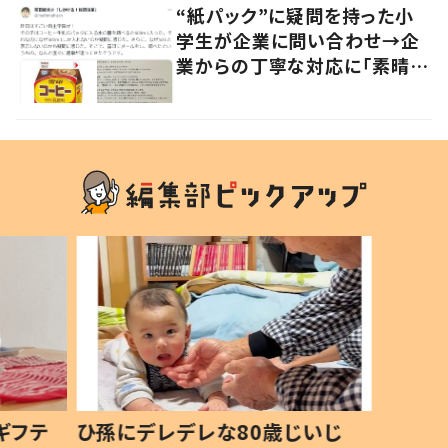
“紙パック”に疑問を持った小
学生が企業に問い合わせ→企
業からの丁寧な対応に「素晴ら
しい」の声
ギフテ
ひ孫にデレデレな80歳じいじ