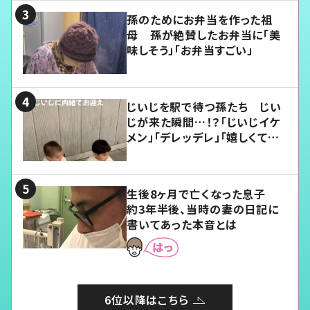
孫のためにお弁当を作った祖
母 孫が絶賛したお弁当に「美
味しそう」「お弁当すごい」
じいじを駅で待つ孫たち じい
じが来た瞬間…！？「じいじイケ
メン」「デレッデレ」「嬉しくて可
愛くてたまらない」「幸せになれ
る」
生後8ヶ月で亡くなった息子
約3年半後、当時の妻の日記に
書いてあった本音とは
6位以降はこちら