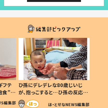
ギフテ
ひ孫にデレデレな80歳じいじ
給食”を
が、抱っこすると…ひ孫の反応に
和の親
「涙が出ました」「可愛くて仕方な
WS編集部
ほ・とせなNEWS編集部
い」