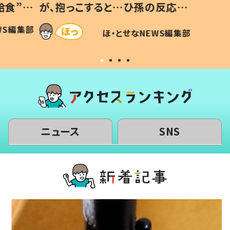
給食”を
が、抱っこすると…ひ孫の反応に
和の親
「涙が出ました」「可愛くて仕方な
WS編集部
ほ・とせなNEWS編集部
い」
ニュース
SNS