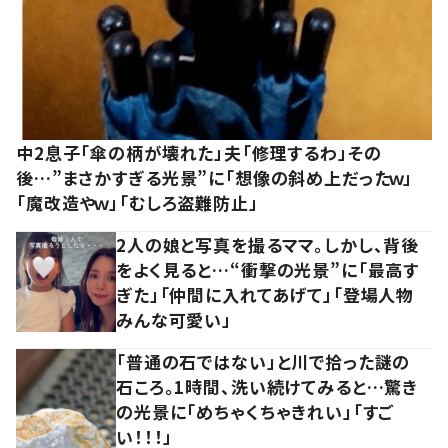
中2息子「傘の柄が壊れた」夫「修理するわ」その
後…”まさかすぎる光景”に「想像の斜め上だったｗ」
「魔改造やｗ」「むしろ盗難防止」
2人の娘と写真を撮るママ。しかし、背後
をよく見ると…“衝撃の光景”に「最高す
ぎた」「仲間に入れてあげて」「登場人物
みんな可愛い」
「普通の石ではない」と川で拾った謎の
石ころ。1時間、洗い続けてみると…驚き
の光景に「めちゃくちゃきれい」「すご
い！！！」