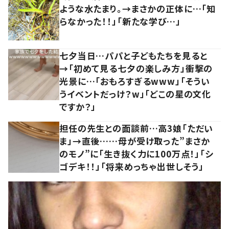
ような水たまり。→まさかの正体に…「知
らなかった！！」「新たな学び…」
七夕当日…パパと子どもたちを見ると
→「初めて見る七夕の楽しみ方」衝撃の
光景に…「おもろすぎるwww」「そうい
うイベントだっけ？w」「どこの星の文化
ですか？」
担任の先生との面談前…高3娘「ただい
ま」→直後……母が受け取った”まさか
のモノ”に「生き抜く力に100万点！」「シ
ゴデキ！！」「将来めっちゃ出世しそう」