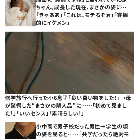
ちゃん。成長した現在、まさかの姿に…
「きゃああ」「これは、モテるぞぉ」「客観
的にイケメン」
修学旅行へ行った小6息子「良い買い物をした！」→母
が驚愕した“まさかの購入品”に……「初めて見まし
た！」「いいセンス」「素晴らしい！」
小中高で男子校だった男性→学生の頃
の姿を見ると……「共学だったら絶対モ