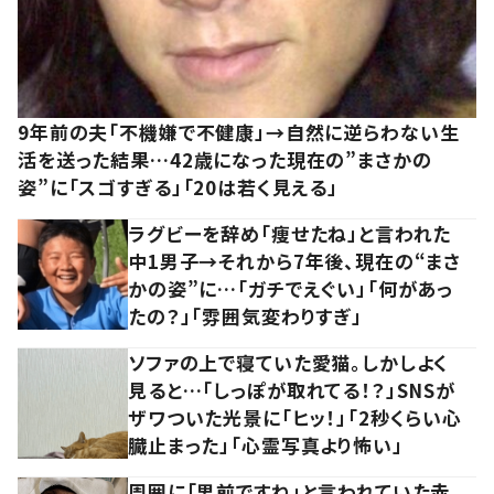
9年前の夫「不機嫌で不健康」→自然に逆らわない生
活を送った結果…42歳になった現在の”まさかの
姿”に「スゴすぎる」「20は若く見える」
ラグビーを辞め「痩せたね」と言われた
中1男子→それから7年後、現在の“まさ
かの姿”に…「ガチでえぐい」「何があっ
たの？」「雰囲気変わりすぎ」
ソファの上で寝ていた愛猫。しかしよく
見ると…「しっぽが取れてる！？」SNSが
ザワついた光景に「ヒッ！」「2秒くらい心
臓止まった」「心霊写真より怖い」
周囲に「男前ですね」と言われていた赤