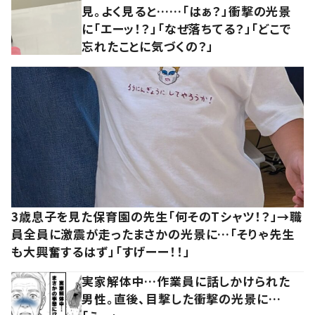
見。よく見ると……「はぁ？」衝撃の光景
に「エーッ！？」「なぜ落ちてる？」「どこで
忘れたことに気づくの？」
3歳息子を見た保育園の先生「何そのTシャツ！？」→職
員全員に激震が走ったまさかの光景に…「そりゃ先生
も大興奮するはず」「すげーー！！」
実家解体中…作業員に話しかけられた
男性。直後、目撃した衝撃の光景に…