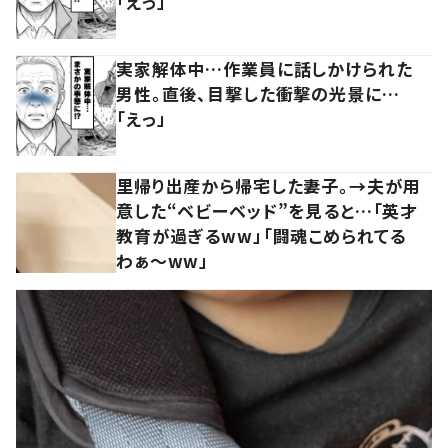
「えっ」
実家解体中…作業員に話しかけられた
男性。直後、目撃した衝撃の光景に…
「えっ」
里帰り出産から帰宅した妻子。→夫が用
意した“ベビーベッド”を見ると…「英才
教育が過ぎるww」「闘魂こめられてる
わぁ～ww」