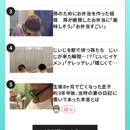
孫のためにお弁当を作った祖
母 孫が絶賛したお弁当に「美
味しそう」「お弁当すごい」
じいじを駅で待つ孫たち じい
じが来た瞬間…！？「じいじイケ
メン」「デレッデレ」「嬉しくて可
愛くてたまらない」「幸せになれ
る」
生後8ヶ月で亡くなった息子
約3年半後、当時の妻の日記に
書いてあった本音とは