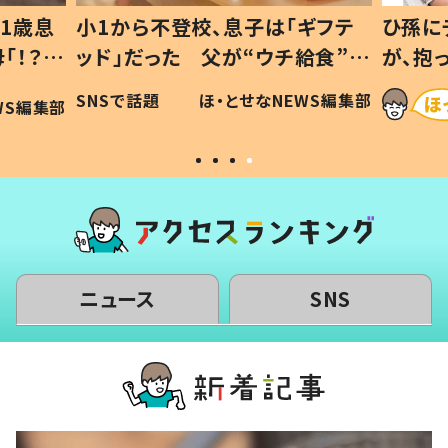
1歳息
小1から不登校、息子は「ギフテ
ひ孫に
「！？」
ッド」だった 父が“ウチ給食”を
が、抱
に「可愛
作り続ける理由とは #令和の親
「涙が
SNSで話題
ほ・とせなNEWS編集部
WS編集部
#令和の子
い」
ニュース
SNS