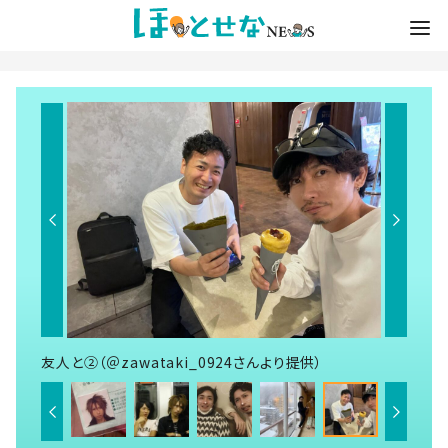
友人と②（＠zawataki_0924さんより提供）