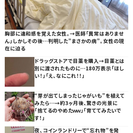
胸部に違和感を覚えた女性。→医師「異常はありませ
ん」しかしその後…判明した”まさかの病”。女性の現
在に迫る
ドラッグストアで目薬を購入→目薬とは
別に渡されたものに…180万表示「ほし
い！」「え、なにこれ！！」
“芽が出てしまったじゃがいも”を植えて
みたら…→約3ヶ月後、驚きの光景に
「捨てるのやめたｗｗ」「育ててみたいで
す！」
夜、コインランドリーで“忘れ物”を発