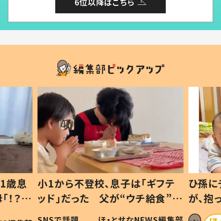
6位以降はこちら
1歳息
小1から不登校、息子は「ギフテ
ひ孫に
「！？」
ッド」だった 父が“ウチ給食”を
が、抱
に「可愛
作り続ける理由とは #令和の親
「涙が
SNSで話題
ほ・とせなNEWS編集部