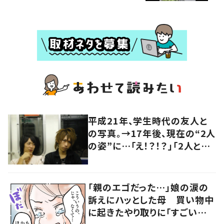
平成21年、学生時代の友人と
の写真。→17年後、現在の“2人
の姿”に…「え！？！？」「2人とも
めっちゃイケオジに」「今もイケ
メン！」「素晴らしい友情です
ね！」
「親のエゴだった…」娘の涙の
訴えにハッとした母 買い物中
に起きたやり取りに「すごい分