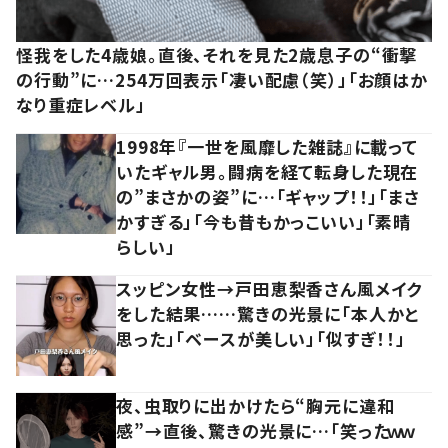
怪我をした4歳娘。直後、それを見た2歳息子の“衝撃
の行動”に…254万回表示「凄い配慮（笑）」「お顔はか
なり重症レベル」
1998年『一世を風靡した雑誌』に載って
いたギャル男。闘病を経て転身した現在
の”まさかの姿”に…「ギャップ！！」「まさ
かすぎる」「今も昔もかっこいい」「素晴
らしい」
スッピン女性→戸田恵梨香さん風メイク
をした結果……驚きの光景に「本人かと
思った」「ベースが美しい」「似すぎ！！」
夜、虫取りに出かけたら“胸元に違和
感”→直後、驚きの光景に…「笑ったｗｗ