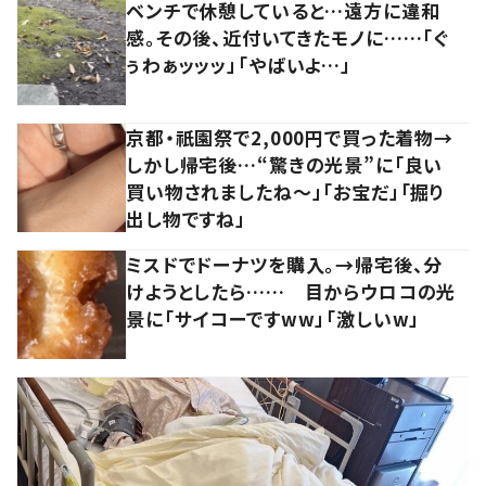
ベンチで休憩していると…遠方に違和
感。その後、近付いてきたモノに……「ぐ
ぅわぁッッッ」「やばいよ…」
京都・祇園祭で2,000円で買った着物→
しかし帰宅後…“驚きの光景”に「良い
買い物されましたね～」「お宝だ」「掘り
出し物ですね」
ミスドでドーナツを購入。→帰宅後、分
けようとしたら…… 目からウロコの光
景に「サイコーですww」「激しいw」