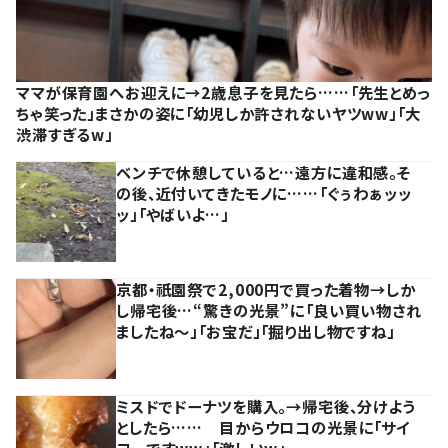
ママが保育園へお迎えに→2歳息子を見たら……「先生とめっ
ちゃ笑った」まさかの姿に「幼児しか許されないヤツww」「大
渋滞すぎるw」
ベンチで休憩していると…遠方に違和感。そ
の後、近付いてきたモノに……「ぐぅわぁッッ
ッ」「やばいよ…」
京都・祇園祭で2,000円で買った着物→しか
し帰宅後…“驚きの光景”に「良い買い物され
ましたね～」「お宝だ」「掘り出し物ですね」
ミスドでドーナツを購入。→帰宅後、分けよう
としたら…… 目からウロコの光景に「サイ
コーですww」「激しいw」