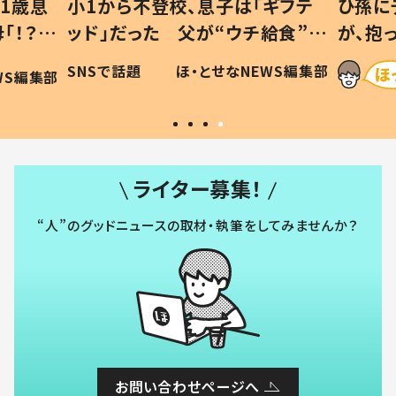
1歳息
小1から不登校、息子は「ギフテ
ひ孫に
「！？」
ッド」だった 父が“ウチ給食”を
が、抱
に「可愛
作り続ける理由とは #令和の親
「涙が
SNSで話題
ほ・とせなNEWS編集部
WS編集部
#令和の子
い」
ライター募集！
“人”のグッドニュースの取材・執筆をしてみませんか？
お問い合わせページへ