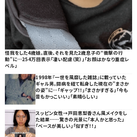
怪我をした4歳娘。直後、それを見た2歳息子の“衝撃の行
動”に…254万回表示「凄い配慮（笑）」「お顔はかなり重症レ
ベル」
1998年『一世を風靡した雑誌』に載っていた
ギャル男。闘病を経て転身した現在の”まさか
の姿”に…「ギャップ！！」「まさかすぎる」「今も
昔もかっこいい」「素晴らしい」
スッピン女性→戸田恵梨香さん風メイクをし
た結果……驚きの光景に「本人かと思った」
「ベースが美しい」「似すぎ！！」