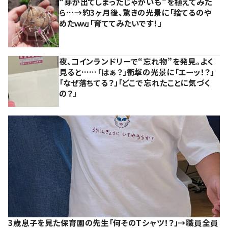
“芽が出てしまったじゃがいも”を植えてみた
ら…→約3ヶ月後、驚きの光景に「捨てるのや
めたｗｗ」「育ててみたいです！」
夜、コインランドリーで“忘れ物”を発見。よく
見ると……「はぁ？」衝撃の光景に「エーッ！？」
「なぜ落ちてる？」「どこで忘れたことに気づく
の？」
3歳息子を見た保育園の先生「何そのTシャツ！？」→職員全員