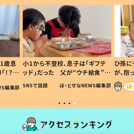
1歳息
小1から不登校、息子は「ギフテ
ひ孫に
「！？」
ッド」だった 父が“ウチ給食”を
が、抱
に「可愛
作り続ける理由とは #令和の親
「涙が
SNSで話題
ほ・とせなNEWS編集部
WS編集部
#令和の子
い」