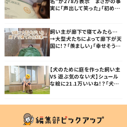
名”が278万表示 まさかの事
実に「声出して笑った」「初めて
見ました！！」「なんちゅうネーミ
ングセンス」「黒歴史なのかしら
w」
飼い主が廊下で寝てみたら…
→大型犬たちによって廊下が天
国に！？「羨ましい」「幸せそう」
の声
【犬のために庭を作った飼い主
VS 遊ぶ気のない犬】シュール
な絵に21.1万いいね！？「犬の
強い意志を感じる」