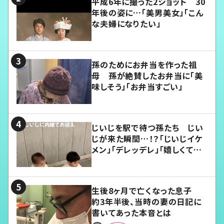
平成6年に撮った2ショット 30
年後の姿に…「美男美女」「こん
な夫婦になりたい」
孫のためにお弁当を作った祖
母 孫が絶賛したお弁当に「美
味しそう」「お弁当すごい」
じいじを駅で待つ孫たち じい
じが来た瞬間…！？「じいじイケ
メン」「デレッデレ」「嬉しくて可
愛くてたまらない」「幸せになれ
る」
生後8ヶ月で亡くなった息子
約3年半後、当時の妻の日記に
書いてあった本音とは