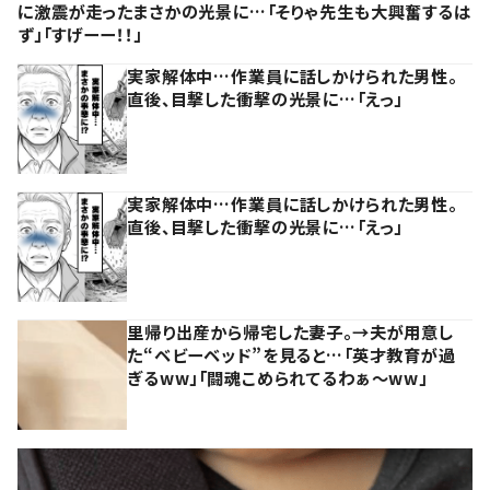
に激震が走ったまさかの光景に…「そりゃ先生も大興奮するは
ず」「すげーー！！」
実家解体中…作業員に話しかけられた男性。
直後、目撃した衝撃の光景に…「えっ」
実家解体中…作業員に話しかけられた男性。
直後、目撃した衝撃の光景に…「えっ」
里帰り出産から帰宅した妻子。→夫が用意し
た“ベビーベッド”を見ると…「英才教育が過
ぎるww」「闘魂こめられてるわぁ～ww」