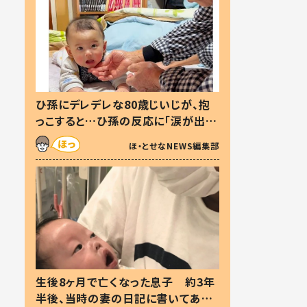
ひ孫にデレデレな80歳じいじが、抱
っこすると…ひ孫の反応に「涙が出ま
した」「可愛くて仕方ない」
ほ・とせなNEWS編集部
生後8ヶ月で亡くなった息子 約3年
半後、当時の妻の日記に書いてあっ