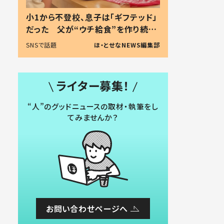
小1から不登校、息子は「ギフテッド」
だった 父が“ウチ給食”を作り続け
る理由とは #令和の親 #令和の子
SNSで話題
ほ・とせなNEWS編集部
ライター募集！
“人”のグッドニュースの取材・執筆をし
てみませんか？
お問い合わせページへ