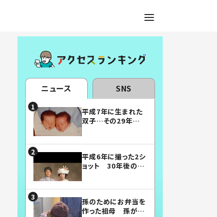
ニュース
SNS
平成7年に生まれた
双子…その29年後
の姿に「漫画みたい」
「素敵すぎる」
平成6年に撮った2シ
ョット 30年後の姿
に…「美男美女」「こ
んな夫婦になりた
い」
孫のためにお弁当を
作った祖母 孫が絶