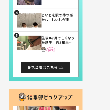
賛したお弁当に「美
味しそう」「お弁当す
ごい」
じいじを駅で待つ孫
たち じいじが来た
瞬間…！？「じいじイ
ケメン」「デレッデレ」
「嬉しくて可愛くてた
生後8ヶ月で亡くなっ
まらない」「幸せにな
た息子 約3年半
れる」
後、当時の妻の日記
に書いてあった本音
とは
6位以降はこちら