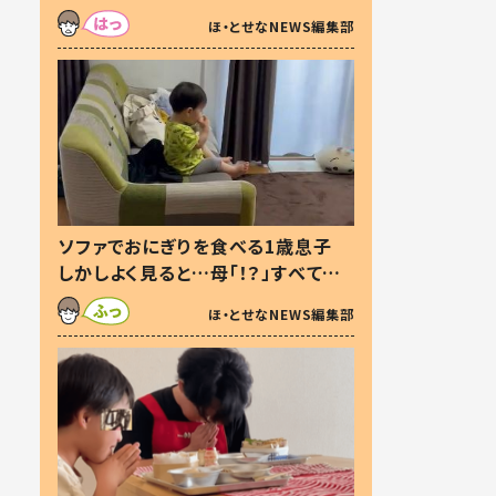
た本音とは
ほ・とせなNEWS編集部
ソファでおにぎりを食べる1歳息子
しかしよく見ると…母「！？」すべてを
察した母の投稿に「可愛いから許
ほ・とせなNEWS編集部
す！」「現行犯〜」